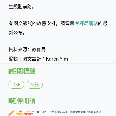
生規劃前路。
有關文憑試的放榜安排，請留意
考評局網站
​的最
新公布。
資料來源：教育局
編輯︱圖文設計︰Karen Yim
相關標籤
DSE
快訊
延伸閱讀
DSE2026│「文憑試Special」 盡覽放榜升學出路最新資訊