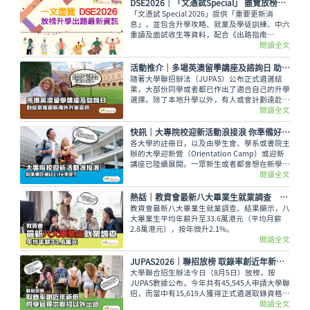
DSE2026│「文憑試Special」 盡覽放榜升學出路最新資訊
「文憑試 Special 2026」提供「重要更新消
息」，並包含升學攻略、就業及學徒訓練、中六
重讀及面試收生等資料，配合《出路指南
2026》讓讀者線上線下接收最全面的放榜動
閱讀全文
向！
活動推介｜多場英澳留學講座及諮詢日 助你掌握最新海外升學資訊
隨著大學聯招辦法（JUPAS）公布正式遴選結
果，大部份同學或者都已作出了適合自己的升學
選擇。除了本地升學以外，有人或會計劃遠赴外
地學習，而在這個8月便有多場英國及澳洲大學
閱讀全文
的升學講座，除了介紹兩地熱門課程，也會簡介
簽證及生活費等重要資訊。
快訊｜大專院校迎新活動浪接浪 你準備好過U Life未呢？
各大學的註冊日，以及由學生會、學系或書院主
辦的大學迎新營（Orientation Camp）或迎新
講座已陸續展開。一眾新生或者都會想在新學年
早些適應新環境，結識到新的同學，迎接豐富精
閱讀全文
彩的大學生活。
熱話│教資會最新八大畢業生就業調查 平均年薪33.6萬元
教資會最新八大畢業生就業調查。結果顯示，八
大畢業生平均年薪升至33.6萬港元（平均月薪
2.8萬港元），按年微升2.1%。
閱讀全文
JUPAS2026｜聯招放榜 取錄率創近年新低 同學宜尋求聯招以外出路
大學聯合招生辦法今日（8月5日）放榜，按
JUPAS數據公布，今年共有45,545人申請大學聯
招，而當中有15,619人獲得正式遴選取錄資格，
佔整體申請人數僅34.29%，創下近年新低。即
閱讀全文