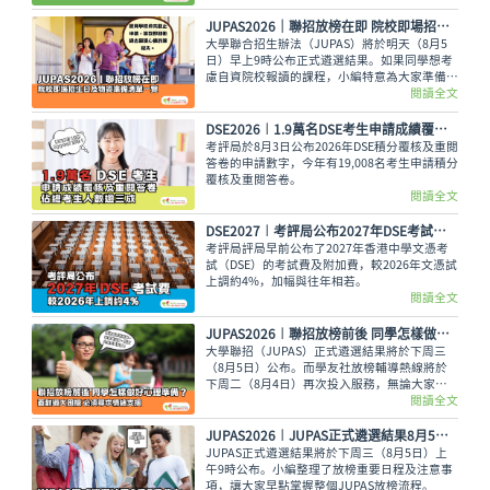
使如此，未獲錄取的同學也不用氣餒，還可以多
留意聯招以外的選擇呢。
JUPAS2026｜聯招放榜在即 院校即場招生日及物資準備清單一覽
大學聯合招生辦法（JUPAS）將於明天（8月5
日）早上9時公布正式遴選結果。如果同學想考
慮自資院校報讀的課程，小編特意為大家準備了
各大專院校的即場招生日詳情與物品準備清單，
閱讀全文
讓大家今晚順利執拾行裝，安心休息。
DSE2026︱1.9萬名DSE考生申請成績覆核及重閱答卷 佔總考生人數逾三成
考評局於8月3日公布2026年DSE積分覆核及重閱
答卷的申請數字，今年有19,008名考生申請積分
覆核及重閱答卷。
閱讀全文
DSE2027︱考評局公布2027年DSE考試費 較2026年上調約4%
考評局評局早前公布了2027年香港中學文憑考
試（DSE）的考試費及附加費，較2026年文憑試
上調約4%，加幅與往年相若。
閱讀全文
JUPAS2026︱聯招放榜前後 同學怎樣做好心理準備？面對過大困擾 必須尋求情緒支援
大學聯招（JUPAS）正式遴選結果將於下周三
（8月5日）公布。而學友社放榜輔導熱線將於
下周二（8月4日）再次投入服務，無論大家有
甚麼出路疑問，又或需要支援輔導、尋求專業意
閱讀全文
見，都可致電2503 3399，與學友社輔導員盡情
傾訴！
JUPAS2026︱JUPAS正式遴選結果8月5日公布 一文看清放榜重要日程及注意事項
JUPAS正式遴選結果將於下周三（8月5日）上
午9時公布。小編整理了放榜重要日程及注意事
項，讓大家早點掌握整個JUPAS放榜流程。