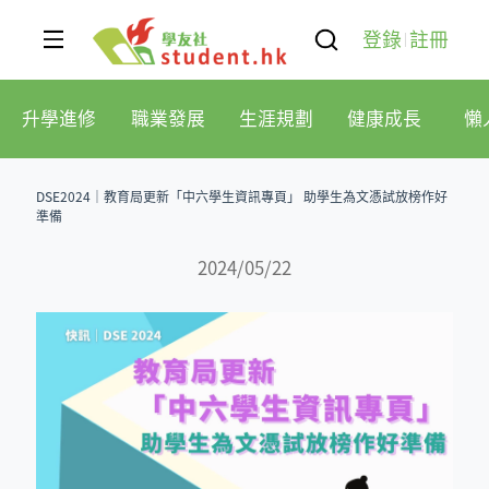
登錄
註冊
升學進修
職業發展
生涯規劃
健康成長
懶
DSE2024｜教育局更新「中六學生資訊專頁」 助學生為文憑試放榜作好
準備
2024/05/22