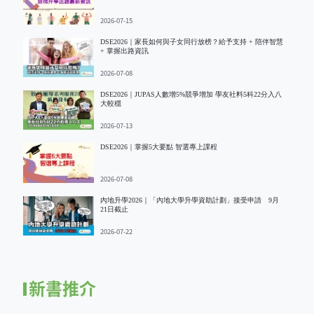
2026-07-15
DSE2026｜家長如何與子女同行放榜？給予支持 + 陪伴智慧
+ 掌握出路資訊
2026-07-08
DSE2026｜JUPAS人數增5%競爭增加 學友社料5科22分入八
大較穩
2026-07-13
DSE2026｜掌握5大要點 智選專上課程
2026-07-08
內地升學2026｜「內地大學升學資助計劃」接受申請 9月
21日截止
2026-07-22
新書推介