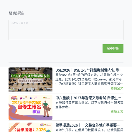
發表評論
發布評論
DSE2026｜DSE 1-5**評級機制懶人包 等級取決考生的實際表現
關於DSE第1至5級的評級方法，坊間總充斥不少
迷思，比如評分方法是以「拉curve」來分辨考
生的成績高低？科目報考人數會影響整體考試成
績，意即越多人報考的科目，就越容易考取佳
閱讀全文
績？又如，考生越來越多都會對成績造成影響？
香港考試及評核局是採用水平參照成績匯報制
中六重讀│2027年香港文憑考試 自修生報名事宜
度，每一級都有預設的水平。
同學如打算再戰文憑試，以下提供自修生報名事
宜作參考。
閱讀全文
留學漫遊2026｜一文整合外地升學重要情報 留學資訊
到海外升學，在優美的校園環境下，感受異國風