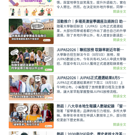
情，與當地學生談笑風生，提升外語能力，實在
令人嚮往。然而，在決定到外地升學前，同學務
必考慮以下各項因素及留學資訊才作出決定，留
閱讀全文
學漫遊為大家整合留學的重要資訊。
活動推介｜多場英澳留學講座及諮詢日 助你掌握最新海外升學資訊
隨著大學聯招辦法（JUPAS）公布正式遴選結
果，大部份同學或者都已作出了適合自己的升學
選擇。除了本地升學以外，有人或會計劃遠赴外
地學習，而在這個8月便有多場英國及澳洲大學
閱讀全文
的升學講座，除了介紹兩地熱門課程，也會簡介
簽證及生活費等重要資訊。
JUPAS2026｜聯招放榜 取錄率創近年新低 同學宜尋求聯招以外出路
大學聯合招生辦法今日（8月5日）放榜，按
JUPAS數據公布，今年共有45,545人申請大學聯
招，而當中有15,619人獲得正式遴選取錄資格，
佔整體申請人數僅34.29%，創下近年新低。即
閱讀全文
使如此，未獲錄取的同學也不用氣餒，還可以多
留意聯招以外的選擇呢。
JUPAS2026︱JUPAS正式遴選結果8月5日公布 一文看清放榜重要日程及注意事項
JUPAS正式遴選結果將於下周三（8月5日）上
午9時公布。小編整理了放榜重要日程及注意事
項，讓大家早點掌握整個JUPAS放榜流程。
閱讀全文
熱話︱八大非本地生報讀人數破紀錄 「留學香港」吸引力大增
隨著「留學香港」品牌的吸引力增加，多所大學
稱，新學年非本地生申請人數按年上升，部分院
校更創下歷史新高。
閱讀全文
熱話︱2030年DSE中史、歷史考核大改革 考評局上載樣本試卷