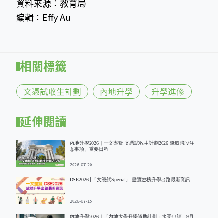
資料來源︰教育局
編輯︰Effy Au
相關標籤
文憑試收生計劃
內地升學
升學進修
延伸閱讀
內地升學2026｜一文盡覽 文憑試收生計劃2026 錄取階段注
意事項、重要日程
2026-07-20
DSE2026│「文憑試Special」 盡覽放榜升學出路最新資訊
2026-07-15
內地升學2026｜「內地大學升學資助計劃」接受申請 9月