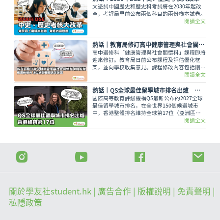
文憑試中國歷史和歷史科考試將在2030年起改
革，考評局早前公布兩個科目的兩份樣本試卷。
閱讀全文
熱話｜教育局修訂高中健康管理與社會關懷科課程框架 刪選修單元 增災害管理概念等課題
高中選修科「健康管理與社會關懷科」課程即將
迎來修訂。教育局日前公布課程及評估優化框
架，並向學校收集意見。課程修改內容包括刪除
選修單元，刪減基因改造食物等議題，以及增加
閱讀全文
災害管理概念等課題，修訂課程預計最快可於
2028/29 學年起在中四級逐級推行。
熱話｜QS全球最佳留學城市排名出爐 香港維持第17位
國際高等教育評級機構QS最新公布的2027全球
最佳留學城市排名，在全世界150個候選城市
中，香港整體排名維持全球第17位（亞洲區第
8）。
閱讀全文
關於學友社student.hk
| 廣告合作 |
版權說明
| 免責聲明 |
私隱政策