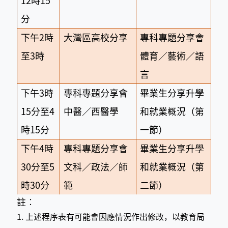
12時15
分
下午2時
大灣區高校分享
專科專題分享會
至3時
體育／藝術／語
言
下午3時
專科專題分享會
畢業生分享升學
15分至4
中醫／西醫學
和就業概況（第
時15分
一節）
下午4時
專科專題分享會
畢業生分享升學
30分至5
文科／政法／師
和就業概況（第
時30分
範
二節）
註︰
1. 上述程序表有可能會因應情況作出修改，以教育局