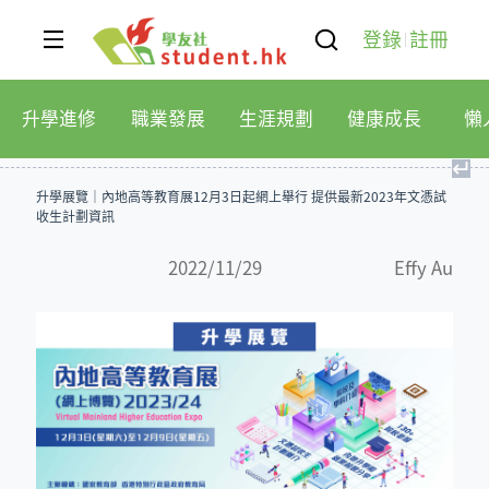
登錄
註冊
升學進修
職業發展
生涯規劃
健康成長
懶
↵
升學展覽｜內地高等教育展12月3日起網上舉行 提供最新2023年文憑試
收生計劃資訊
2022/11/29
Effy Au