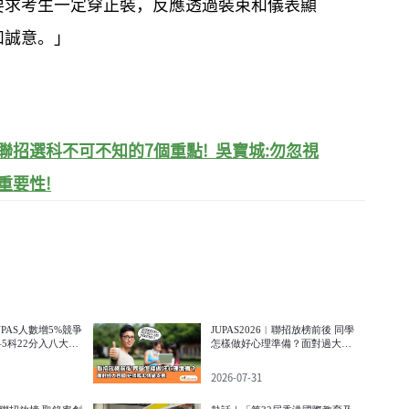
要求考生一定穿正裝，反應透過裝束和儀表顯
和誠意。」
｜大學聯招選科不可不知的7個重點! 吳寶城:勿忽視
重要性!
JUPAS人數增5%競爭
JUPAS2026︱聯招放榜前後 同學
5科22分入八大較
怎樣做好心理準備？面對過大困
擾 必須尋求情緒支援
2026-07-31