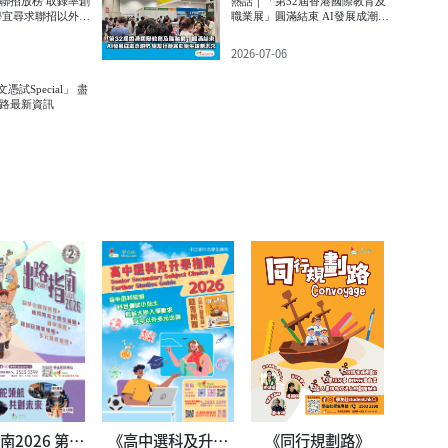
招放榜 取錄率創
熱話｜「第32屆香港國際教育及
職業展」圓滿結束 AI發展成潮流
趨勢 學友社參展助學生規劃未來
2026-07-06
文憑試Special」 盡
路最新資訊
南2026 第二
《高中選科及升學
《同行規劃路》