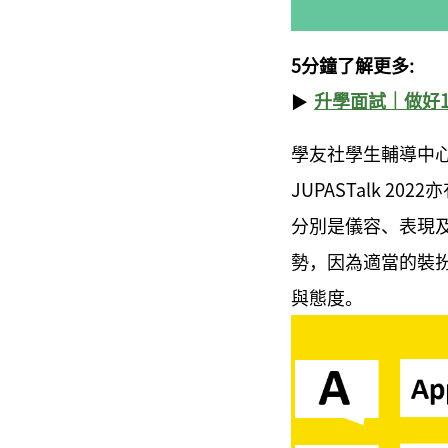
5分鐘了解更多:
​升學面試｜做好10
▶
學友社學生輔導中
JUPASTalk 
分別是儀容、表現
勢，因為適當的裝
與態度。