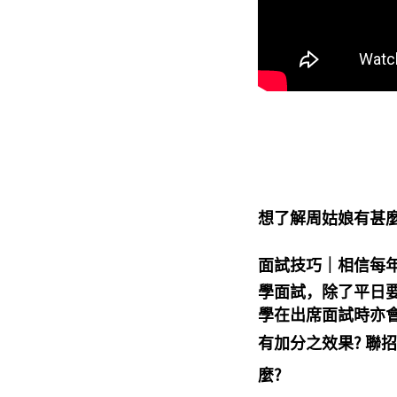
想了解周姑娘有甚麼
面試技巧｜
相信每
學面試，除了平日
學在出席面試時亦會
有加分之效果?
聯
麼?