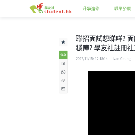
升學進修
職業發展
聯招面試想睇咩? 面試
穩陣? 學友社註冊社工解
分享
2022/11/15/ 12:18:14
Ivan Chung