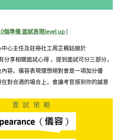
個準備 面試表現level up !
心中心主任及註冊社工周芷楓姑娘於
2022亦有分享相關面試心得 ，提到面試可分三部分，
及內容。
儀容表現理想絕對會是一項加分優
扮在對合適的場合上，會讓考官感到你的誠意