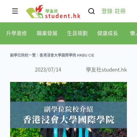
登錄
註冊
升學進修
職業發展
生涯規劃
健康成長
懶
副學位院校一覽｜香港浸會大學國際學院 HKBU CIE
2023/07/14
學友社student.hk