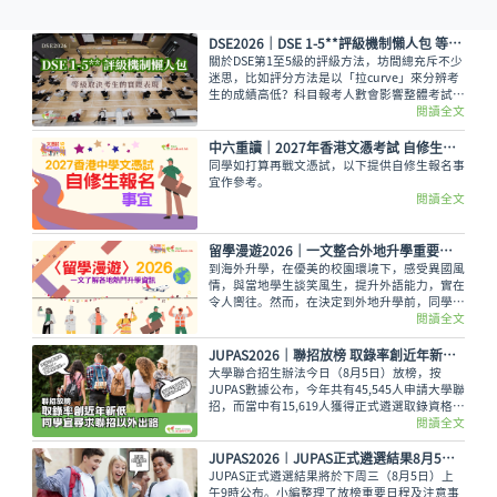
DSE2026｜DSE 1-5**評級機制懶人包 等級取決考生的實際表現
關於DSE第1至5級的評級方法，坊間總充斥不少
迷思，比如評分方法是以「拉curve」來分辨考
生的成績高低？科目報考人數會影響整體考試成
績，意即越多人報考的科目，就越容易考取佳
閱讀全文
績？又如，考生越來越多都會對成績造成影響？
香港考試及評核局是採用水平參照成績匯報制
中六重讀│2027年香港文憑考試 自修生報名事宜
度，每一級都有預設的水平。
同學如打算再戰文憑試，以下提供自修生報名事
宜作參考。
閱讀全文
留學漫遊2026｜一文整合外地升學重要情報 留學資訊
到海外升學，在優美的校園環境下，感受異國風
情，與當地學生談笑風生，提升外語能力，實在
令人嚮往。然而，在決定到外地升學前，同學務
必考慮以下各項因素及留學資訊才作出決定，留
閱讀全文
學漫遊為大家整合留學的重要資訊。
JUPAS2026｜聯招放榜 取錄率創近年新低 同學宜尋求聯招以外出路
大學聯合招生辦法今日（8月5日）放榜，按
JUPAS數據公布，今年共有45,545人申請大學聯
招，而當中有15,619人獲得正式遴選取錄資格，
佔整體申請人數僅34.29%，創下近年新低。即
閱讀全文
使如此，未獲錄取的同學也不用氣餒，還可以多
留意聯招以外的選擇呢。
JUPAS2026︱JUPAS正式遴選結果8月5日公布 一文看清放榜重要日程及注意事項
JUPAS正式遴選結果將於下周三（8月5日）上
午9時公布。小編整理了放榜重要日程及注意事