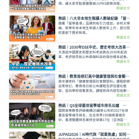
項，讓大家早點掌握整個JUPAS放榜流程。
閱讀全文
熱話︱八大非本地生報讀人數破紀錄 「留學香港」吸引力大增
隨著「留學香港」品牌的吸引力增加，多所大學
稱，新學年非本地生申請人數按年上升，部分院
校更創下歷史新高。
閱讀全文
熱話︱2030年DSE中史、歷史考核大改革 考評局上載樣本試卷
文憑試中國歷史和歷史科考試將在2030年起改
革，考評局早前公布兩個科目的兩份樣本試卷。
閱讀全文
熱話｜教育局修訂高中健康管理與社會關懷科課程框架 刪選修單元 增災害管理概念等課題
高中選修科「健康管理與社會關懷科」課程即將
迎來修訂。教育局日前公布課程及評估優化框
架，並向學校收集意見。課程修改內容包括刪除
選修單元，刪減基因改造食物等議題，以及增加
閱讀全文
災害管理概念等課題，修訂課程預計最快可於
2028/29 學年起在中四級逐級推行。
熱話｜QS全球最佳留學城市排名出爐 香港維持第17位
國際高等教育評級機構QS最新公布的2027全球
最佳留學城市排名，在全世界150個候選城市
中，香港整體排名維持全球第17位（亞洲區第
8）。
閱讀全文
JUPAS2026｜AI時代與「就業焦慮」如何重塑DSE考生的選科藍圖？