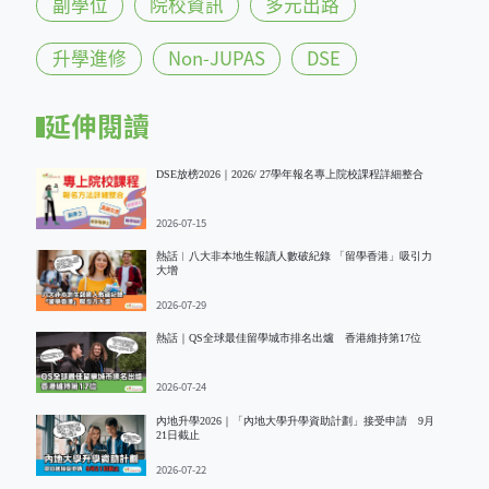
副學位
院校資訊
多元出路
升學進修
Non-JUPAS
DSE
延伸閱讀
DSE放榜2026｜2026/ 27學年報名專上院校課程詳細整合
2026-07-15
熱話︱八大非本地生報讀人數破紀錄 「留學香港」吸引力
大增
2026-07-29
熱話｜QS全球最佳留學城市排名出爐 香港維持第17位
2026-07-24
內地升學2026｜「內地大學升學資助計劃」接受申請 9月
21日截止
2026-07-22