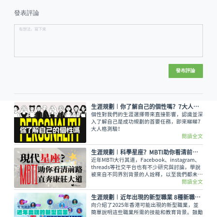
發表評論
發布評論
生涯規劃︱你了解自己的個性嗎？7大人格測驗拆解你的特質！
個性對我們的生涯選擇帶來直接影響，認識並深
入了解自己是成功規劃的首要任務，即來睇睇7
大人格測驗！
閱讀全文
生涯規劃︱科學星座？MBTI助你看清前路 直奔康莊大道
近年MBTI大行其道，Facebook、instagram、
threads等社交平台也有不少研究與討論，學說
被來自不同界別背景的人詮釋，以至我們都未能
完整地看見如「算命大法」一樣神奇的MBTI原
閱讀全文
貌為何，就讓我們由學說的來由、背景談至如何
應用吧！
生涯規劃︱近年出現的新型職業 8種新職業與AI有關
向介紹了2025年香港可能出現的新型職業，並
簡單說明這些職業所需的技能和教育背景。鼓勵