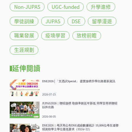
Non-JUPAS
UGC-funded
升學進修
學徒訓練
JUPAS
DSE
留學漫遊
職業發展
疫境學習
放榜前瞻
生涯規劃
延伸閱讀
DSE2026│「文憑試Special」 盡覽放榜升學出路最新資訊
2026-07-15
JUPAS2026｜聯招放榜 取錄率創近年新低 同學宜尋求聯招
以外出路
2026-08-05
DSE2026｜考評局公布DSE成績數據統計 19,806位考生達聯
招資助學士學位最低要求（332A+22）