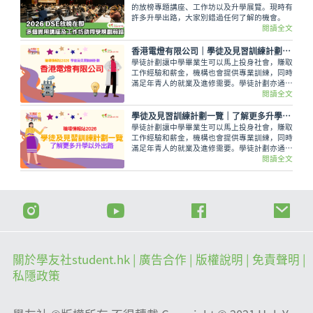
的放榜專題講座、工作坊以及升學展覽。現時有
許多升學出路，大家別錯過任何了解的機會。
閱讀全文
​香港電燈有限公司｜學徒及見習訓練計劃一覽
學徒計劃讓中學畢業生可以馬上投身社會，賺取
工作經驗和薪金，機構也會提供專業訓練，同時
滿足年青人的就業及進修需要。學徒計劃亦通常
提供有系統的培訓，並有明確的晉升階梯，年青
閱讀全文
人參與計劃後，可透過持續進修及累積行業的專
業經驗，按部就班取得認可學歷，發展職業，甚
學徒及見習訓練計劃一覽｜了解更多升學以外出路
至可逐步晉升至管理級人員。
學徒計劃讓中學畢業生可以馬上投身社會，賺取
工作經驗和薪金，機構也會提供專業訓練，同時
滿足年青人的就業及進修需要。學徒計劃亦通常
提供有系統的培訓，並有明確的晉升階梯，年青
閱讀全文
人參與計劃後，可透過持續進修及累積行業的專
業經驗，按部就班取得認可學歷，發展職業，甚
至可逐步晉升至管理級人員。
關於學友社student.hk
| 廣告合作 |
版權說明
| 免責聲明 |
私隱政策