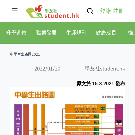
登錄
註冊
升學進修
職業發展
生涯規劃
健康成長
懶
中學生出路圖2021
2022/01/20
學友社student.hk
原文於 15-3-2021 發布