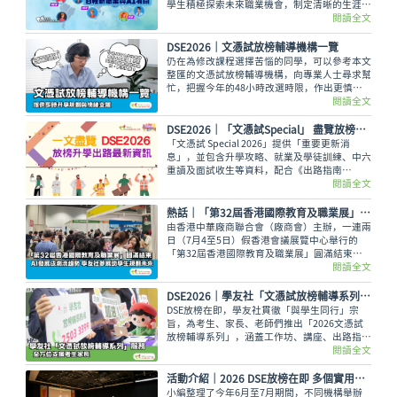
學生積極探索未來職業機會，制定清晰的生涯規
劃，勇敢追尋夢想。
閱讀全文
DSE2026｜文憑試放榜輔導機構一覽
仍在為修改課程選擇苦惱的同學，可以參考本文
整匯的文憑試放榜輔導機構，向專業人士尋求幫
忙，把握今年的48小時改選時限，作出更慎重
的選科決定。
閱讀全文
DSE2026│「文憑試Special」 盡覽放榜升學出路最新資訊
「文憑試 Special 2026」提供「重要更新消
息」，並包含升學攻略、就業及學徒訓練、中六
重讀及面試收生等資料，配合《出路指南
2026》讓讀者線上線下接收最全面的放榜動
閱讀全文
向！
熱話｜「第32屆香港國際教育及職業展」圓滿結束 AI發展成潮流趨勢 學友社參展助學生規劃未來
由香港中華廠商聯合會（廠商會）主辦，一連兩
日（7月4至5日）假香港會議展覽中心舉行的
「第32屆香港國際教育及職業展」圓滿結束。
本屆繼續有來自全球20多個國家及地區的院
閱讀全文
校、教育機構，以及政府部門和公私營機構參
與。而學友社亦設有攤位提供即時升學諮詢服
DSE2026｜學友社「文憑試放榜輔導系列」服務 全方位支援考生家長
務。
DSE放榜在即，學友社貫徹「與學生同行」宗
旨，為考生、家長、老師們推出「2026文憑試
放榜輔導系列」，涵蓋工作坊、講座、出路指
南、線上直播及放榜輔導熱線等多元化服務，務
閱讀全文
求陪伴大家以最佳狀態迎接放榜，規劃前路。
活動介紹｜2026 DSE放榜在即 多個實用講座及工作坊助同學規劃前路
小編整理了今年6月至7月期間，不同機構舉辦