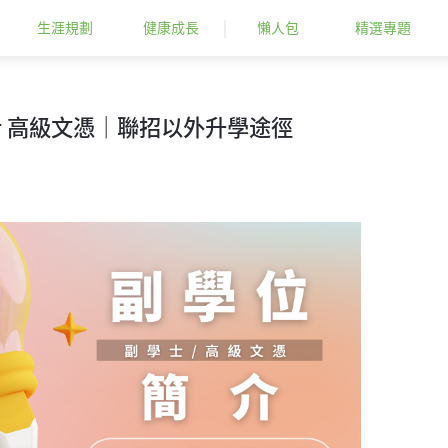
生涯規劃
健康成長
懶人包
精選專題
 高級文憑｜聯招以外升學途徑