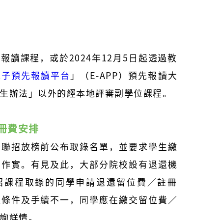
。
報讀課程，或於2024年12月5日起透過教
電子預先報讀平台
」（E-APP）預先報讀大
生辦法」以外的經本地評審副學位課程。
冊費安排
於聯招放榜前公布取錄名單，並要求學生繳
費作實。有見及此，大部分院校設有退還機
招課程取錄的同學申請退還留位費／註冊
體條件及手續不一，同學應在繳交留位費／
詢詳情。