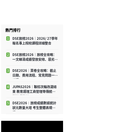
熱門排行
1
DSE放榜2026｜2026/ 27學年
報名專上院校課程詳細整合
2
DSE放榜2026｜放榜全攻略：
一文睇清成績發放安排、惡劣天
氣應變及重要注意事項
3
DSE2026｜買卷全攻略：截止
日期、費用流程、常見問題一文
睇清
4
JUPAS2026｜聯招次輪改選結
束 教育護理工商管理等傳統學
科競爭激烈
5
DSE2026︱放榜成績數據統計
狀元數量大增 考生整體表現平
穩