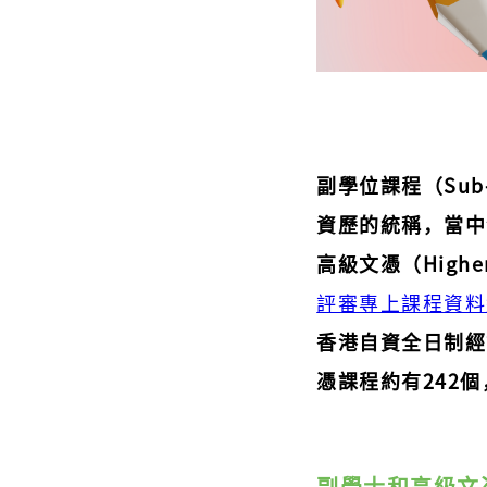
副學位課程（Sub-
資歷的統稱，當中包括
高級文憑（Highe
評審專上課程資料
香港自資全日制經
憑課程約有242