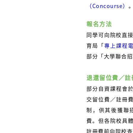
（Concourse）
報名方法
同學可向院校直接
育局「
專上課程
部分「大學聯合招
退還留位費／註
部分自資課程會
交留位費／註冊
制，供其後獲聯
費。但各院校具
註冊費前向院校查