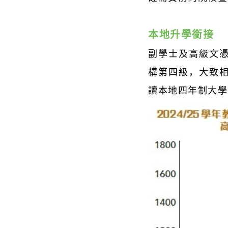
本地升學銜接
副學士及高級文
構第四級，大致
讀本地四年制大學