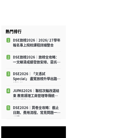
熱門排行
1
DSE放榜2026｜2026/ 27學年
報名專上院校課程詳細整合
2
DSE放榜2026｜放榜全攻略：
一文睇清成績發放安排、惡劣天
氣應變及重要注意事項
3
DSE2026│「文憑試
Special」 盡覽放榜升學出路最
新資訊
4
JUPAS2026｜聯招次輪改選結
束 教育護理工商管理等傳統學
科競爭激烈
5
DSE2026｜買卷全攻略：截止
日期、費用流程、常見問題一文
睇清