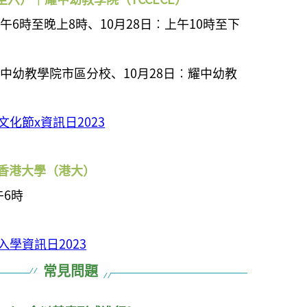
︰下午6時至晚上8時、
10月28日︰
上午10時至下
︰耀中幼教學院市區分校
、
10月28日︰耀中幼教
化節x資訊日2023
 香港大學
（港
大）
午6時
學資訊日2023
常見問題