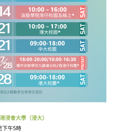
香港浸會大學（浸大）
至下
午5時