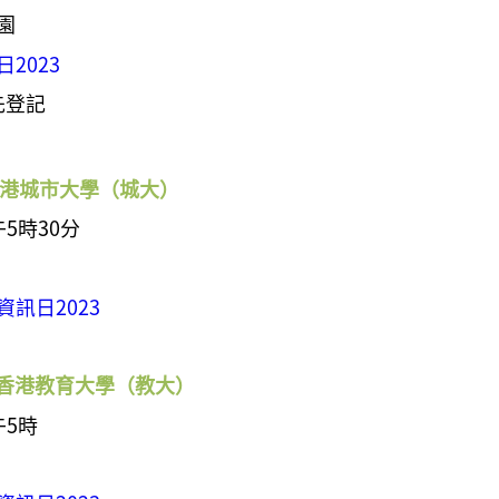
園
2023
先登記
港城市大學（
城大）
午5時
30分
訊日2023
｜ 香港教育大學（教大
）
午5時