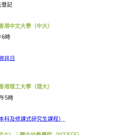
先登記
 香港中文大學（
中大）
午6時
資訊日
 香港理工大學（
理
大）
午5時
本科及修課式研究生課程）
五至六）｜耀中幼教學院（YCCECE
）