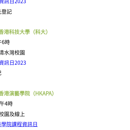
訊日2023
先登記
｜ 香港科技大學（科大）
午6時
學清水灣校園
訊日2023
記
 香港演藝學院（HKAPA）
午4時
仔校園及線上
演藝學院課程資訊日