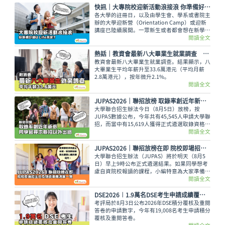
簽證及生活費等重要資訊。
快訊｜大專院校迎新活動浪接浪 你準備好過U Life未呢？
各大學的註冊日，以及由學生會、學系或書院主
辦的大學迎新營（Orientation Camp）或迎新
講座已陸續展開。一眾新生或者都會想在新學年
早些適應新環境，結識到新的同學，迎接豐富精
閱讀全文
彩的大學生活。
熱話│教資會最新八大畢業生就業調查 平均年薪33.6萬元
教資會最新八大畢業生就業調查。結果顯示，八
大畢業生平均年薪升至33.6萬港元（平均月薪
2.8萬港元），按年微升2.1%。
閱讀全文
JUPAS2026｜聯招放榜 取錄率創近年新低 同學宜尋求聯招以外出路
大學聯合招生辦法今日（8月5日）放榜，按
JUPAS數據公布，今年共有45,545人申請大學聯
招，而當中有15,619人獲得正式遴選取錄資格，
佔整體申請人數僅34.29%，創下近年新低。即
閱讀全文
使如此，未獲錄取的同學也不用氣餒，還可以多
留意聯招以外的選擇呢。
JUPAS2026｜聯招放榜在即 院校即場招生日及物資準備清單一覽
大學聯合招生辦法（JUPAS）將於明天（8月5
日）早上9時公布正式遴選結果。如果同學想考
慮自資院校報讀的課程，小編特意為大家準備了
各大專院校的即場招生日詳情與物品準備清單，
閱讀全文
讓大家今晚順利執拾行裝，安心休息。
DSE2026︱1.9萬名DSE考生申請成績覆核及重閱答卷 佔總考生人數逾三成
考評局於8月3日公布2026年DSE積分覆核及重閱
答卷的申請數字，今年有19,008名考生申請積分
覆核及重閱答卷。