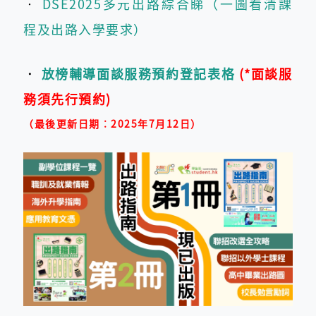
‧
DSE2025多元出路綜合睇（一圖看清課
程及出路入學要求）
‧
放榜輔導面談服務預約登記表格
​
(*面談服
務須先行預約)
（最後更新日期︰2025年7月12日）