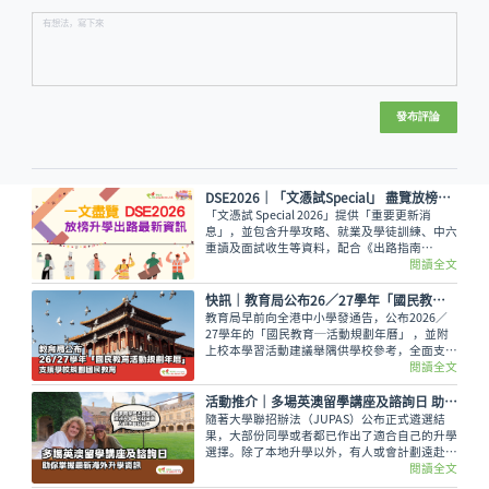
發布評論
DSE2026│「文憑試Special」 盡覽放榜升學出路最新資訊
「文憑試 Special 2026」提供「重要更新消
息」，並包含升學攻略、就業及學徒訓練、中六
重讀及面試收生等資料，配合《出路指南
2026》讓讀者線上線下接收最全面的放榜動
閱讀全文
向！
快訊｜教育局公布26／27學年「國民教育活動規劃年曆」 支援學校規劃國民教育
教育局早前向全港中小學發通告，公布2026／
27學年的「國民教育─活動規劃年曆」 ，並附
上校本學習活動建議舉隅供學校參考，全面支援
學校規劃和推行國民教育。
閱讀全文
活動推介｜多場英澳留學講座及諮詢日 助你掌握最新海外升學資訊
隨著大學聯招辦法（JUPAS）公布正式遴選結
果，大部份同學或者都已作出了適合自己的升學
選擇。除了本地升學以外，有人或會計劃遠赴外
地學習，而在這個8月便有多場英國及澳洲大學
閱讀全文
的升學講座，除了介紹兩地熱門課程，也會簡介