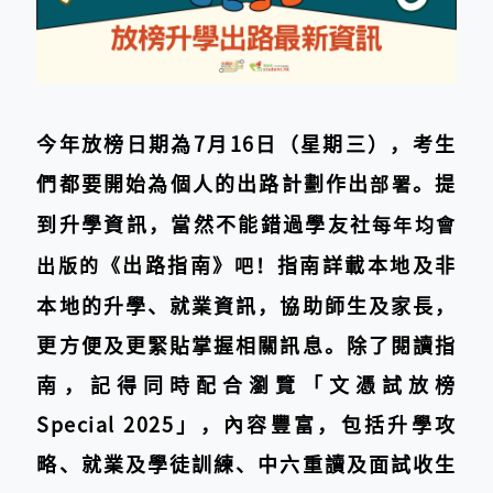
今年放榜日期為7月16日（星期三），考生
們都要開始為個人的出路計劃作出
。提
部署
到升學資訊，當然不能錯過學友社
每年均會
出路指南
指南詳載本地及非
出版的
《
》吧！
本地的升學、就業資訊，協助師生及家長，
更方便及更緊貼掌握相關訊息。除了閱讀指
南，記得同時配合瀏覽「文憑試放榜
Special 2025」，內容豐富，包括升學攻
略、就業及學徒訓練、中六重讀及面試收生