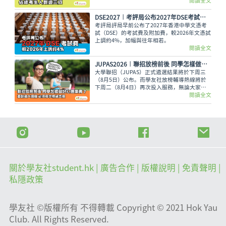
閱讀全文
DSE2027︱考評局公布2027年DSE考試費 較2026年上調約4%
考評局評局早前公布了2027年香港中學文憑考
試（DSE）的考試費及附加費，較2026年文憑試
上調約4%，加幅與往年相若。
閱讀全文
JUPAS2026︱聯招放榜前後 同學怎樣做好心理準備？面對過大困擾 必須尋求情緒支援
大學聯招（JUPAS）正式遴選結果將於下周三
（8月5日）公布。而學友社放榜輔導熱線將於
下周二（8月4日）再次投入服務，無論大家有
甚麼出路疑問，又或需要支援輔導、尋求專業意
閱讀全文
見，都可致電2503 3399，與學友社輔導員盡情
傾訴！
關於學友社student.hk
| 廣告合作 |
版權說明
| 免責聲明 |
私隱政策
學友社 ©版權所有 不得轉載 Copyright © 2021 Hok Yau
Club. All Rights Reserved.