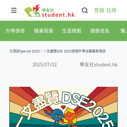
登錄
註冊
升學進修
職業發展
生涯規劃
健康成長
懶
文憑試Special 2025｜一文盡覽DSE 2025放榜升學出路最新資訊
2025/07/02
學友社student.hk