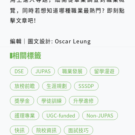
覽，
同時若想知道哪種職業最熱門? 即刻點
擊文章吧！
編輯｜圖文設計: Oscar Leung
相關標籤
DSE
JUPAS
職業發展
留學漫遊
放榜前瞻
生涯規劃
SSSDP
獎學金
學徒訓練
升學進修
護理專業
UGC-funded
Non-JUPAS
快訊
院校資訊
面試技巧