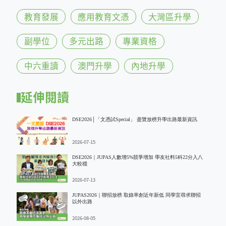
教育發展
應用教育文憑
大灣區升學
副學位
多元出路
專業資格
中六重讀
澳門升學
內地升學
延伸閱讀
DSE2026│「文憑試Special」 盡覽放榜升學出路最新資訊
2026-07-15
DSE2026｜JUPAS人數增5%競爭增加 學友社料5科22分入八
大較穩
2026-07-13
JUPAS2026｜聯招放榜 取錄率創近年新低 同學宜尋求聯招
以外出路
2026-08-05