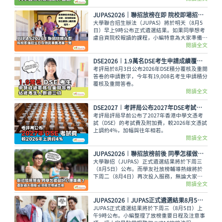
使如此，未獲錄取的同學也不用氣餒，還可以多
留意聯招以外的選擇呢。
JUPAS2026｜聯招放榜在即 院校即場招生日及物資準備清單一覽
大學聯合招生辦法（JUPAS）將於明天（8月5
日）早上9時公布正式遴選結果。如果同學想考
慮自資院校報讀的課程，小編特意為大家準備了
各大專院校的即場招生日詳情與物品準備清單，
閱讀全文
讓大家今晚順利執拾行裝，安心休息。
DSE2026︱1.9萬名DSE考生申請成績覆核及重閱答卷 佔總考生人數逾三成
考評局於8月3日公布2026年DSE積分覆核及重閱
答卷的申請數字，今年有19,008名考生申請積分
覆核及重閱答卷。
閱讀全文
DSE2027︱考評局公布2027年DSE考試費 較2026年上調約4%
考評局評局早前公布了2027年香港中學文憑考
試（DSE）的考試費及附加費，較2026年文憑試
上調約4%，加幅與往年相若。
閱讀全文
JUPAS2026︱聯招放榜前後 同學怎樣做好心理準備？面對過大困擾 必須尋求情緒支援
大學聯招（JUPAS）正式遴選結果將於下周三
（8月5日）公布。而學友社放榜輔導熱線將於
下周二（8月4日）再次投入服務，無論大家有
甚麼出路疑問，又或需要支援輔導、尋求專業意
閱讀全文
見，都可致電2503 3399，與學友社輔導員盡情
傾訴！
JUPAS2026︱JUPAS正式遴選結果8月5日公布 一文看清放榜重要日程及注意事項
JUPAS正式遴選結果將於下周三（8月5日）上
午9時公布。小編整理了放榜重要日程及注意事