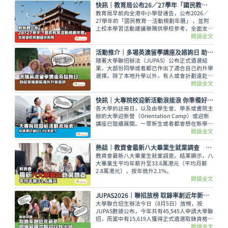
快訊｜教育局公布26／27學年「國民教育活動規劃年曆」 支援學校規劃國民教育
教育局早前向全港中小學發通告，公布2026／
27學年的「國民教育─活動規劃年曆」 ，並附
上校本學習活動建議舉隅供學校參考，全面支援
學校規劃和推行國民教育。
閱讀全文
活動推介｜多場英澳留學講座及諮詢日 助你掌握最新海外升學資訊
隨著大學聯招辦法（JUPAS）公布正式遴選結
果，大部份同學或者都已作出了適合自己的升學
選擇。除了本地升學以外，有人或會計劃遠赴外
地學習，而在這個8月便有多場英國及澳洲大學
閱讀全文
的升學講座，除了介紹兩地熱門課程，也會簡介
簽證及生活費等重要資訊。
快訊｜大專院校迎新活動浪接浪 你準備好過U Life未呢？
各大學的註冊日，以及由學生會、學系或書院主
辦的大學迎新營（Orientation Camp）或迎新
講座已陸續展開。一眾新生或者都會想在新學年
早些適應新環境，結識到新的同學，迎接豐富精
閱讀全文
彩的大學生活。
熱話│教資會最新八大畢業生就業調查 平均年薪33.6萬元
教資會最新八大畢業生就業調查。結果顯示，八
大畢業生平均年薪升至33.6萬港元（平均月薪
2.8萬港元），按年微升2.1%。
閱讀全文
JUPAS2026｜聯招放榜 取錄率創近年新低 同學宜尋求聯招以外出路
大學聯合招生辦法今日（8月5日）放榜，按
JUPAS數據公布，今年共有45,545人申請大學聯
招，而當中有15,619人獲得正式遴選取錄資格，
佔整體申請人數僅34.29%，創下近年新低。即
閱讀全文