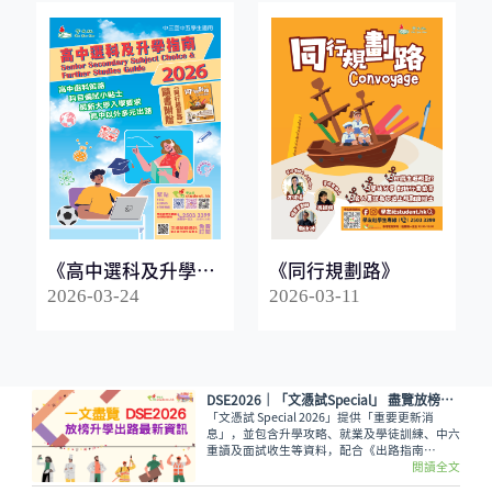
《高中選科及升學指
《同行規劃路》
南2026》
2026-03-24
2026-03-11
DSE2026│「文憑試Special」 盡覽放榜升學出路最新資訊
「文憑試 Special 2026」提供「重要更新消
息」，並包含升學攻略、就業及學徒訓練、中六
重讀及面試收生等資料，配合《出路指南
2026》讓讀者線上線下接收最全面的放榜動
閱讀全文
向！