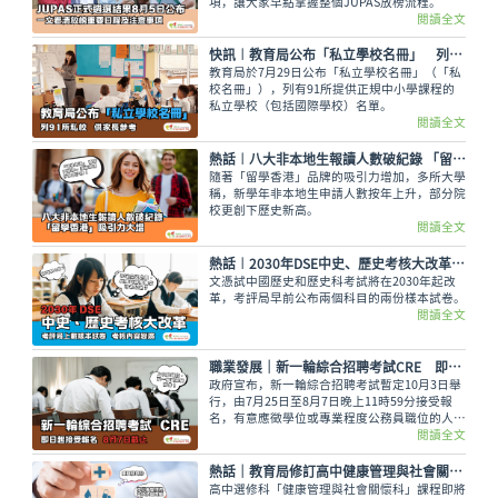
項，讓大家早點掌握整個JUPAS放榜流程。
閱讀全文
快訊︱教育局公布「私立學校名冊」 列91所私校供家長參考
教育局於7月29日公布「私立學校名冊」（「私
校名冊」），列有91所提供正規中小學課程的
私立學校（包括國際學校）名單。
閱讀全文
熱話︱八大非本地生報讀人數破紀錄 「留學香港」吸引力大增
隨著「留學香港」品牌的吸引力增加，多所大學
稱，新學年非本地生申請人數按年上升，部分院
校更創下歷史新高。
閱讀全文
熱話︱2030年DSE中史、歷史考核大改革 考評局上載樣本試卷
文憑試中國歷史和歷史科考試將在2030年起改
革，考評局早前公布兩個科目的兩份樣本試卷。
閱讀全文
職業發展｜新一輪綜合招聘考試CRE 即日起接受報名 8月7日截止
政府宣布，新一輪綜合招聘考試暫定10月3日舉
行，由7月25日至8月7日晚上11時59分接受報
名，有意應徵學位或專業程度公務員職位的人士
可報考。
閱讀全文
熱話｜教育局修訂高中健康管理與社會關懷科課程框架 刪選修單元 增災害管理概念等課題
高中選修科「健康管理與社會關懷科」課程即將