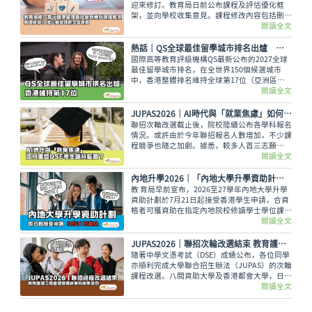
迎來修訂。教育局日前公布課程及評估優化框
架，並向學校收集意見。課程修改內容包括刪除
選修單元，刪減基因改造食物等議題，以及增加
閱讀全文
災害管理概念等課題，修訂課程預計最快可於
2028/29 學年起在中四級逐級推行。
熱話｜QS全球最佳留學城市排名出爐 香港維持第17位
國際高等教育評級機構QS最新公布的2027全球
最佳留學城市排名，在全世界150個候選城市
中，香港整體排名維持全球第17位（亞洲區第
8）。
閱讀全文
JUPAS2026｜AI時代與「就業焦慮」如何重塑DSE考生的選科藍圖？
聯招次輪改選截止後，院校陸續公布各學科報名
情況。或許由於今年聯招報名人數增加，不少課
程競爭也隨之加劇。據悉，較多人首三志願
（Band A）申請的課程，為護理、教育、理工
閱讀全文
等科目。這種選科趨勢，可反映著甚麼現象呢？
內地升學2026｜「內地大學升學資助計劃」接受申請 9月21日截止
教 育局早前宣布，2026至27學年內地大學升學
資助計劃於7月21日起接受香港學生申請，合資
格者可獲資助在指定內地院校修讀學士學位課
程，而有關申請將於9月21日截止。
閱讀全文
JUPAS2026｜聯招次輪改選結束 教育護理工商管理等傳統學科競爭激烈
隨著中學文憑考試（DSE）成績公布，各位同學
亦順利完成大學聯合招生辦法（JUPAS）的次輪
課程改選。八間資助大學及香港都會大學，日前
公布JUPAS改選後相關數據，包括最多人報名及
閱讀全文
競爭最激烈的學科，當中教育、護理、工商管理
等傳統熱門學科，報讀人數眾多，競爭十分激