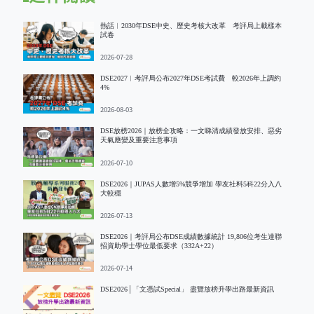
熱話︱2030年DSE中史、歷史考核大改革 考評局上載樣本
試卷
2026-07-28
DSE2027︱考評局公布2027年DSE考試費 較2026年上調約
4%
2026-08-03
DSE放榜2026｜放榜全攻略：一文睇清成績發放安排、惡劣
天氣應變及重要注意事項
2026-07-10
DSE2026｜JUPAS人數增5%競爭增加 學友社料5科22分入八
大較穩
2026-07-13
DSE2026｜考評局公布DSE成績數據統計 19,806位考生達聯
招資助學士學位最低要求（332A+22）
2026-07-14
DSE2026│「文憑試Special」 盡覽放榜升學出路最新資訊