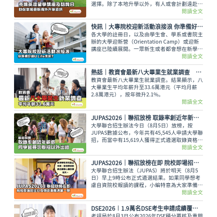
選擇。除了本地升學以外，有人或會計劃遠赴外
地學習，而在這個8月便有多場英國及澳洲大學
閱讀全文
的升學講座，除了介紹兩地熱門課程，也會簡介
簽證及生活費等重要資訊。
快訊｜大專院校迎新活動浪接浪 你準備好過U Life未呢？
各大學的註冊日，以及由學生會、學系或書院主
辦的大學迎新營（Orientation Camp）或迎新
講座已陸續展開。一眾新生或者都會想在新學年
早些適應新環境，結識到新的同學，迎接豐富精
閱讀全文
彩的大學生活。
熱話│教資會最新八大畢業生就業調查 平均年薪33.6萬元
教資會最新八大畢業生就業調查。結果顯示，八
大畢業生平均年薪升至33.6萬港元（平均月薪
2.8萬港元），按年微升2.1%。
閱讀全文
JUPAS2026｜聯招放榜 取錄率創近年新低 同學宜尋求聯招以外出路
大學聯合招生辦法今日（8月5日）放榜，按
JUPAS數據公布，今年共有45,545人申請大學聯
招，而當中有15,619人獲得正式遴選取錄資格，
佔整體申請人數僅34.29%，創下近年新低。即
閱讀全文
使如此，未獲錄取的同學也不用氣餒，還可以多
留意聯招以外的選擇呢。
JUPAS2026｜聯招放榜在即 院校即場招生日及物資準備清單一覽
大學聯合招生辦法（JUPAS）將於明天（8月5
日）早上9時公布正式遴選結果。如果同學想考
慮自資院校報讀的課程，小編特意為大家準備了
各大專院校的即場招生日詳情與物品準備清單，
閱讀全文
讓大家今晚順利執拾行裝，安心休息。
DSE2026︱1.9萬名DSE考生申請成績覆核及重閱答卷 佔總考生人數逾三成
考評局於8月3日公布2026年DSE積分覆核及重閱