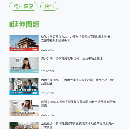
精神健康
快訊
延伸閱讀
快訊｜教育局公布26／27學年「國民教育活動規劃年曆」
支援學校規劃國民教育
2026-08-07
海外升學｜留學實用攻略 必做、注意事項全整理
2026-07-09
內地升學2026｜「內地大學升學資助計劃」接受申請 9月
21日截止
2026-07-22
熱話｜2026/27學年直資學校加費浪潮 50校申請漲價 創近年
新高
2026-07-13
活動推介｜多場英澳留學講座及諮詢日 助你掌握最新海外
升學資訊