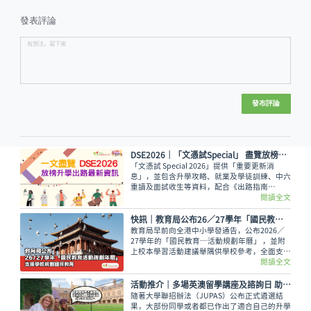
發表評論
發布評論
DSE2026│「文憑試Special」 盡覽放榜升學出路最新資訊
「文憑試 Special 2026」提供「重要更新消
息」，並包含升學攻略、就業及學徒訓練、中六
重讀及面試收生等資料，配合《出路指南
2026》讓讀者線上線下接收最全面的放榜動
閱讀全文
向！
快訊｜教育局公布26／27學年「國民教育活動規劃年曆」 支援學校規劃國民教育
教育局早前向全港中小學發通告，公布2026／
27學年的「國民教育─活動規劃年曆」 ，並附
上校本學習活動建議舉隅供學校參考，全面支援
學校規劃和推行國民教育。
閱讀全文
活動推介｜多場英澳留學講座及諮詢日 助你掌握最新海外升學資訊
隨著大學聯招辦法（JUPAS）公布正式遴選結
果，大部份同學或者都已作出了適合自己的升學