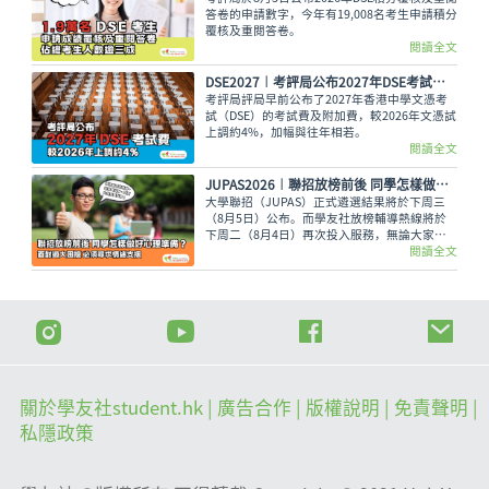
答卷的申請數字，今年有19,008名考生申請積分
覆核及重閱答卷。
閱讀全文
DSE2027︱考評局公布2027年DSE考試費 較2026年上調約4%
考評局評局早前公布了2027年香港中學文憑考
試（DSE）的考試費及附加費，較2026年文憑試
上調約4%，加幅與往年相若。
閱讀全文
JUPAS2026︱聯招放榜前後 同學怎樣做好心理準備？面對過大困擾 必須尋求情緒支援
大學聯招（JUPAS）正式遴選結果將於下周三
（8月5日）公布。而學友社放榜輔導熱線將於
下周二（8月4日）再次投入服務，無論大家有
甚麼出路疑問，又或需要支援輔導、尋求專業意
閱讀全文
見，都可致電2503 3399，與學友社輔導員盡情
傾訴！
關於學友社student.hk
| 廣告合作 |
版權說明
| 免責聲明 |
私隱政策