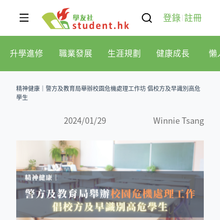
登錄
註冊
升學進修
職業發展
生涯規劃
健康成長
懶
精神健康｜警方及教育局舉辦校園危機處理工作坊 倡校方及早識別高危
學生
2024/01/29
Winnie Tsang