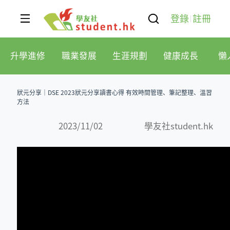
登錄
註冊
升學進修
職業發展
生涯規劃
健康成長
懶
狀元分享｜DSE 2023狀元分享讀書心得 有效時間管理、筆記整理、溫習
方法
2023/11/02
學友社student.hk