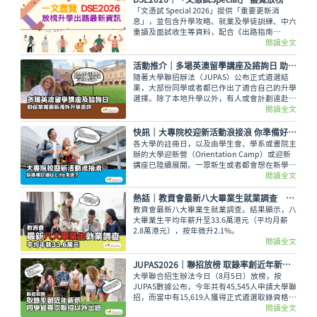
「文憑試 Special 2026」提供「重要更新消
息」，並包含升學攻略、就業及學徒訓練、中六
重讀及面試收生等資料，配合《出路指南
2026》讓讀者線上線下接收最全面的放榜動
閱讀全文
向！
活動推介｜多場英澳留學講座及諮詢日 助你掌握最新海外升學資訊
隨著大學聯招辦法（JUPAS）公布正式遴選結
果，大部份同學或者都已作出了適合自己的升學
選擇。除了本地升學以外，有人或會計劃遠赴外
地學習，而在這個8月便有多場英國及澳洲大學
閱讀全文
的升學講座，除了介紹兩地熱門課程，也會簡介
簽證及生活費等重要資訊。
快訊｜大專院校迎新活動浪接浪 你準備好過U Life未呢？
各大學的註冊日，以及由學生會、學系或書院主
辦的大學迎新營（Orientation Camp）或迎新
講座已陸續展開。一眾新生或者都會想在新學年
早些適應新環境，結識到新的同學，迎接豐富精
閱讀全文
彩的大學生活。
熱話│教資會最新八大畢業生就業調查 平均年薪33.6萬元
教資會最新八大畢業生就業調查。結果顯示，八
大畢業生平均年薪升至33.6萬港元（平均月薪
2.8萬港元），按年微升2.1%。
閱讀全文
JUPAS2026｜聯招放榜 取錄率創近年新低 同學宜尋求聯招以外出路
大學聯合招生辦法今日（8月5日）放榜，按
JUPAS數據公布，今年共有45,545人申請大學聯
招，而當中有15,619人獲得正式遴選取錄資格，
佔整體申請人數僅34.29%，創下近年新低。即
閱讀全文