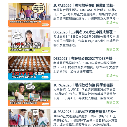
使如此，未獲錄取的同學也不用氣餒，還可以多
留意聯招以外的選擇呢。
JUPAS2026｜聯招放榜在即 院校即場招生日及物資準備清單一覽
大學聯合招生辦法（JUPAS）將於明天（8月5
日）早上9時公布正式遴選結果。如果同學想考
慮自資院校報讀的課程，小編特意為大家準備了
各大專院校的即場招生日詳情與物品準備清單，
閱讀全文
讓大家今晚順利執拾行裝，安心休息。
DSE2026︱1.9萬名DSE考生申請成績覆核及重閱答卷 佔總考生人數逾三成
考評局於8月3日公布2026年DSE積分覆核及重閱
答卷的申請數字，今年有19,008名考生申請積分
覆核及重閱答卷。
閱讀全文
DSE2027︱考評局公布2027年DSE考試費 較2026年上調約4%
考評局評局早前公布了2027年香港中學文憑考
試（DSE）的考試費及附加費，較2026年文憑試
上調約4%，加幅與往年相若。
閱讀全文
JUPAS2026︱聯招放榜前後 同學怎樣做好心理準備？面對過大困擾 必須尋求情緒支援
大學聯招（JUPAS）正式遴選結果將於下周三
（8月5日）公布。而學友社放榜輔導熱線將於
下周二（8月4日）再次投入服務，無論大家有
甚麼出路疑問，又或需要支援輔導、尋求專業意
閱讀全文
見，都可致電2503 3399，與學友社輔導員盡情
傾訴！
JUPAS2026︱JUPAS正式遴選結果8月5日公布 一文看清放榜重要日程及注意事項
JUPAS正式遴選結果將於下周三（8月5日）上
午9時公布。小編整理了放榜重要日程及注意事
項，讓大家早點掌握整個JUPAS放榜流程。