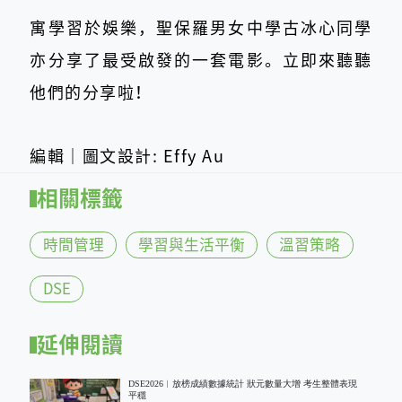
寓學習於娛樂，聖保羅男女中學古冰心同學
亦分享了最受啟發的一套電影。立即來聽聽
他們的分享啦！
編輯｜圖文設計: Effy Au
相關標籤
時間管理
學習與生活平衡
溫習策略
DSE
延伸閱讀
DSE2026︱放榜成績數據統計 狀元數量大增 考生整體表現
平穩