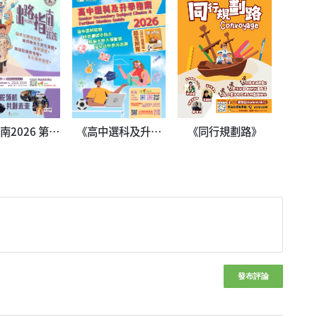
南2026 第二
《高中選科及升學
《同行規劃路》
冊
指南2026》
發布評論