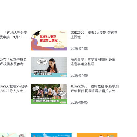
26｜「內地大學升學
DSE2026｜掌握5大要點 智選專
受申請 9月21日
上課程
2026-07-08
公布「私立學校名
海外升學｜留學實用攻略 必做、
所私校供家長參考
注意事項全整理
2026-07-09
JUPAS人數增5%競爭
JUPAS2026｜聯招放榜 取錄率創
5科22分入八大較
近年新低 同學宜尋求聯招以外出
路
2026-08-05