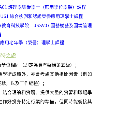
SA01 護理學榮譽學士（應用學位學額）課程
SSU61 綜合檢測和認證榮譽應用理學士課程
育科技學院 – JSSV07 園藝樹藝及園境管理
程
T06 應用老年學（榮譽）理學士課程
獨特之處
術學位相同（即定為資歷架構第五級）；
除學術成績外，亦會考慮其他相關因素（例如
成就，以及工作經驗）；
、結合理論和實踐、提供大量的實習和職場學
生作好投身特定行業的準備，但同時能銜接
其