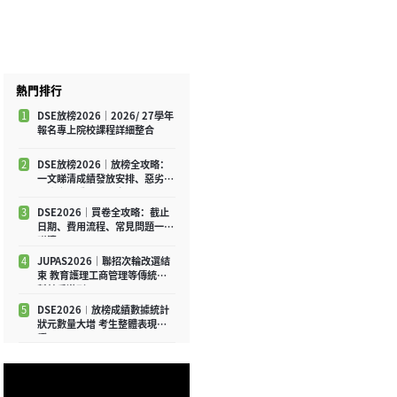
熱門排行
1
DSE放榜2026｜2026/ 27學年
報名專上院校課程詳細整合
2
DSE放榜2026｜放榜全攻略：
一文睇清成績發放安排、惡劣天
氣應變及重要注意事項
3
DSE2026｜買卷全攻略：截止
日期、費用流程、常見問題一文
睇清
4
JUPAS2026｜聯招次輪改選結
束 教育護理工商管理等傳統學
科競爭激烈
5
DSE2026︱放榜成績數據統計
狀元數量大增 考生整體表現平
穩