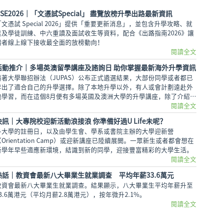
DSE2026│「文憑試Special」 盡覽放榜升學出路最新資訊
「文憑試 Special 2026」提供「重要更新消息」，並包含升學攻略、就
業及學徒訓練、中六重讀及面試收生等資料，配合《出路指南2026》讓
讀者線上線下接收最全面的放榜動向！
閱讀全文
活動推介｜多場英澳留學講座及諮詢日 助你掌握最新海外升學資訊
隨著大學聯招辦法（JUPAS）公布正式遴選結果，大部份同學或者都已
作出了適合自己的升學選擇。除了本地升學以外，有人或會計劃遠赴外
地學習，而在這個8月便有多場英國及澳洲大學的升學講座，除了介紹兩
地熱門課程，也會簡介簽證及生活費等重要資訊。
閱讀全文
快訊｜大專院校迎新活動浪接浪 你準備好過U Life未呢？
各大學的註冊日，以及由學生會、學系或書院主辦的大學迎新營
（Orientation Camp）或迎新講座已陸續展開。一眾新生或者都會想在
新學年早些適應新環境，結識到新的同學，迎接豐富精彩的大學生活。
閱讀全文
熱話│教資會最新八大畢業生就業調查 平均年薪33.6萬元
教資會最新八大畢業生就業調查。結果顯示，八大畢業生平均年薪升至
33.6萬港元（平均月薪2.8萬港元），按年微升2.1%。
閱讀全文