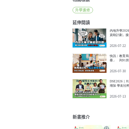
升學進修
延伸閱讀
內地升學20
資助計劃」接
截止
2026-07-22
快訊︱教育局
冊」 列91
2026-07-30
DSE2026｜
增加 學友社料
穩
2026-07-13
新書推介