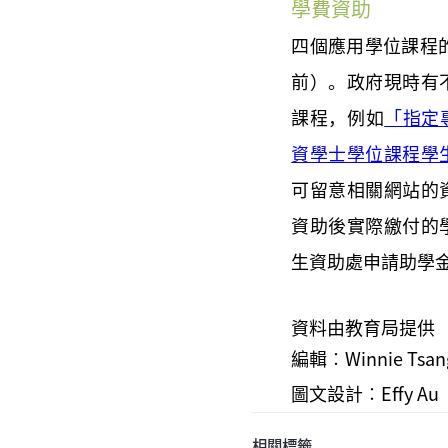
學費資助
四個應用學位課程的
前）。政府現時有
課程，例如
「指定
資學士學位課程學
可留意相關網站的
資助後實際繳付的
生資助處申請助學金
資料由教育局提供
編輯
︰Winnie Tsang
圖文設計
︰Effy Au
相關標籤