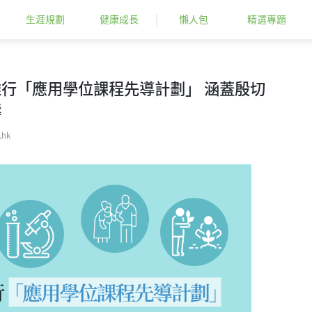
生涯規劃
健康成長
懶人包
精選專題
行「應用學位課程先導計劃」 涵蓋殷切
疇
.hk