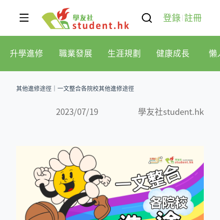
登錄
註冊
升學進修
職業發展
生涯規劃
健康成長
懶
其他進修途徑｜一文整合各院校其他進修途徑
2023/07/19
學友社student.hk