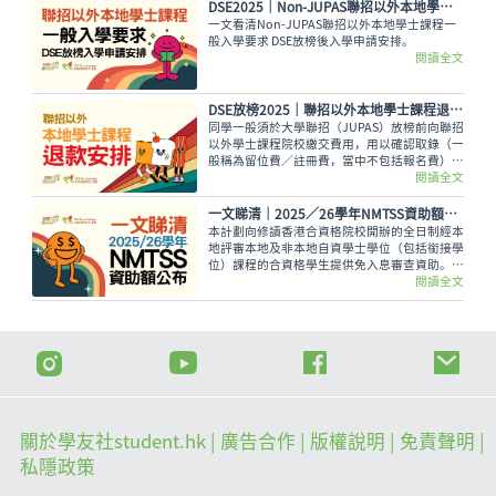
DSE2025│Non-JUPAS聯招以外本地學士課程一般入學要求及DSE放榜後入學申請安排
一文看清Non-JUPAS聯招以外本地學士課程一
般入學要求 DSE放榜後入學申請安排。
閱讀全文
DSE放榜2025│聯招以外本地學士課程退款安排（Non-JUPAS）
同學一般須於大學聯招（JUPAS）放榜前向聯招
以外學士課程院校繳交費用，用以確認取錄（一
般稱為留位費／註冊費，當中不包括報名費）。
各院校亦可於JUPAS放榜後，因應不同條件而向
閱讀全文
申請人作退款安排。
一文睇清｜2025／26學年NMTSS資助額公布
本計劃向修讀香港合資格院校開辦的全日制經本
地評審本地及非本地自資學士學位（包括銜接學
位）課程的合資格學生提供免入息審查資助。
2025/26學年的資助金額為每年最高$35,120。
閱讀全文
關於學友社student.hk
| 廣告合作 |
版權說明
| 免責聲明 |
私隱政策