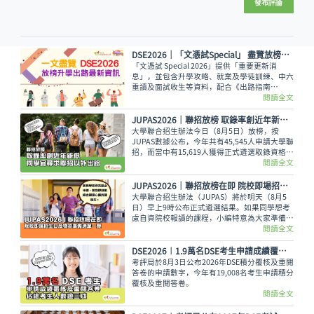
發布評論
DSE2026│「文憑試Special」 盡覽放榜升學出路最新資訊
「文憑試 Special 2026」提供「重要更新消
息」，並包含升學攻略、就業及學徒訓練、中六
重讀及面試收生等資料，配合《出路指南
2026》讓讀者線上線下接收最全面的放榜動
閱讀全文
向！
JUPAS2026｜聯招放榜 取錄率創近年新低 同學宜尋求聯招以外出路
大學聯合招生辦法今日（8月5日）放榜，按
JUPAS數據公布，今年共有45,545人申請大學聯
招，而當中有15,619人獲得正式遴選取錄資格，
佔整體申請人數僅34.29%，創下近年新低。即
閱讀全文
使如此，未獲錄取的同學也不用氣餒，還可以多
留意聯招以外的選擇呢。
JUPAS2026｜聯招放榜在即 院校即場招生日及物資準備清單一覽
大學聯合招生辦法（JUPAS）將於明天（8月5
日）早上9時公布正式遴選結果。如果同學想考
慮自資院校報讀的課程，小編特意為大家準備了
各大專院校的即場招生日詳情與物品準備清單，
閱讀全文
讓大家今晚順利執拾行裝，安心休息。
DSE2026︱1.9萬名DSE考生申請成績覆核及重閱答卷 佔總考生人數逾三成
考評局於8月3日公布2026年DSE積分覆核及重閱
答卷的申請數字，今年有19,008名考生申請積分
覆核及重閱答卷。
閱讀全文