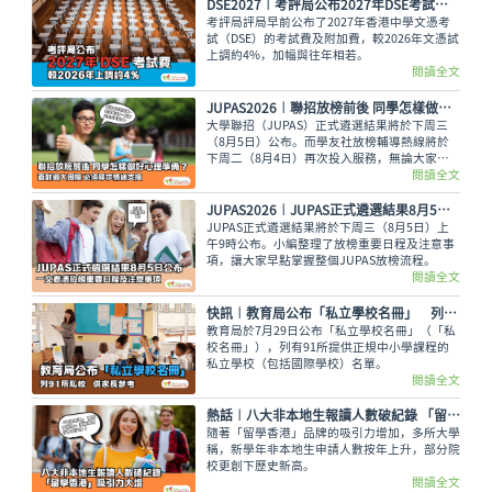
DSE2027︱考評局公布2027年DSE考試費 較2026年上調約4%
考評局評局早前公布了2027年香港中學文憑考
試（DSE）的考試費及附加費，較2026年文憑試
上調約4%，加幅與往年相若。
閱讀全文
JUPAS2026︱聯招放榜前後 同學怎樣做好心理準備？面對過大困擾 必須尋求情緒支援
大學聯招（JUPAS）正式遴選結果將於下周三
（8月5日）公布。而學友社放榜輔導熱線將於
下周二（8月4日）再次投入服務，無論大家有
甚麼出路疑問，又或需要支援輔導、尋求專業意
閱讀全文
見，都可致電2503 3399，與學友社輔導員盡情
傾訴！
JUPAS2026︱JUPAS正式遴選結果8月5日公布 一文看清放榜重要日程及注意事項
JUPAS正式遴選結果將於下周三（8月5日）上
午9時公布。小編整理了放榜重要日程及注意事
項，讓大家早點掌握整個JUPAS放榜流程。
閱讀全文
快訊︱教育局公布「私立學校名冊」 列91所私校供家長參考
教育局於7月29日公布「私立學校名冊」（「私
校名冊」），列有91所提供正規中小學課程的
私立學校（包括國際學校）名單。
閱讀全文
熱話︱八大非本地生報讀人數破紀錄 「留學香港」吸引力大增
隨著「留學香港」品牌的吸引力增加，多所大學
稱，新學年非本地生申請人數按年上升，部分院
校更創下歷史新高。
閱讀全文