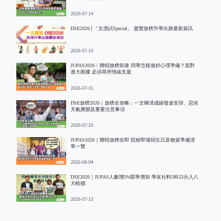
2026-07-14
DSE2026│「文憑試Special」 盡覽放榜升學出路最新資訊
2026-07-15
JUPAS2026︱聯招放榜前後 同學怎樣做好心理準備？面對
過大困擾 必須尋求情緒支援
2026-07-31
DSE放榜2026｜放榜全攻略：一文睇清成績發放安排、惡劣
天氣應變及重要注意事項
2026-07-10
JUPAS2026｜聯招放榜在即 院校即場招生日及物資準備清
單一覽
2026-08-04
DSE2026｜JUPAS人數增5%競爭增加 學友社料5科22分入八
大較穩
2026-07-13