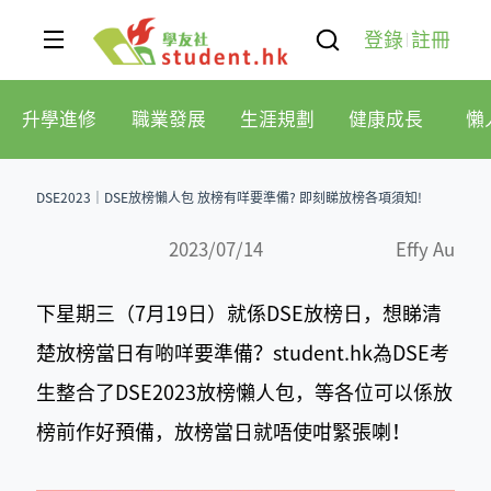
登錄
註冊
升學進修
職業發展
生涯規劃
健康成長
懶
DSE2023｜DSE放榜懶人包 放榜有咩要準備? 即刻睇放榜各項須知!
2023/07/14
Effy Au
下星期三（7月19日）就係DSE放榜日，想睇清
楚放榜當日有啲咩要準備？student.hk為DSE考
生整合了DSE2023放榜懶人包，等各位可以係放
榜前作好預備，放榜當日就唔使咁緊張喇！