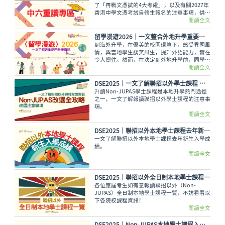
了「再戰文憑試的4大考慮」，以及有關2027年
香港中學文憑考試自修生報名的注意事項，供同
學參考，同時可向老師或專業人士查詢，深思熟
閱讀全文
慮自己是否適合走這條路！
留學漫遊2026｜一文整合外地升學重要情報 留學資訊
到海外升學，在優美的校園環境下，感受異國風
情，與當地學生談笑風生，提升外語能力，實在
令人嚮往。然而，在決定到外地升學前，同學務
必考慮以下各項因素及留學資訊才作出決定，留
閱讀全文
學漫遊為大家整合留學的重要資訊。
DSE2025｜一文了解聯招以外學士課程 報讀注意事項
升讀Non-JUPAS學士課程是本地升學熱門途徑
之一，一文了解報讀聯招以外學士課程的注意事
項。
閱讀全文
DSE2025｜聯招以外本地學士課程去年新生入學成績
一文了解聯招以外本地學士課程去年新生入學成
績。
閱讀全文
DSE2025│聯招以外全日制本地學士課程一覽（Non-JUPAS）
各位應屆考生如有意報讀聯招以外（Non-
JUPAS）全日制本地學士課程一覽，不妨看看以
下各院校課程資訊！
閱讀全文
DSE2025｜Non-JUPAS本地學士課程入學計分方法