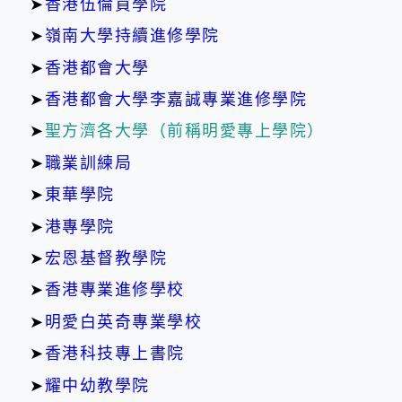
➤
香港伍倫貢學院
➤
嶺南大學持續進修學院
➤
香港都會大學
➤
香港都會大學李嘉誠專業進修學院
➤
聖方濟各大學（前稱明愛專上學院）
➤
職業訓練局
➤
東華學院
➤
港專學院
➤
宏恩基督教學院
➤
香港專業進修學校
➤
明愛白英奇專業學校
➤
香港科技專上書院
➤
耀中幼教學院