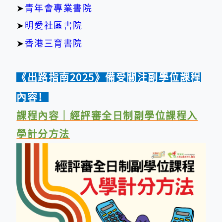
➤
青年會專業書院
➤
明愛社區書院
➤
香港三育書院
《出路指南2025》
備受關注副學位課程
內容！
課程內容｜經評審全日制副學位課程入
學計分方法