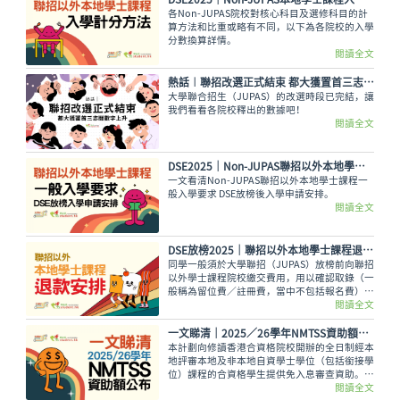
各Non-JUPAS院校對核心科目及選修科目的計
算方法和比重或略有不同，以下為各院校的入學
分數換算詳情。
閱讀全文
熱話︱聯招改選正式結束 都大獲置首三志願數字上升
大學聯合招生（JUPAS）的改選時段已完結，讓
我們看看各院校釋出的數據吧！
閱讀全文
DSE2025│Non-JUPAS聯招以外本地學士課程一般入學要求及DSE放榜後入學申請安排
一文看清Non-JUPAS聯招以外本地學士課程一
般入學要求 DSE放榜後入學申請安排。
閱讀全文
DSE放榜2025│聯招以外本地學士課程退款安排（Non-JUPAS）
同學一般須於大學聯招（JUPAS）放榜前向聯招
以外學士課程院校繳交費用，用以確認取錄（一
般稱為留位費／註冊費，當中不包括報名費）。
各院校亦可於JUPAS放榜後，因應不同條件而向
閱讀全文
申請人作退款安排。
一文睇清｜2025／26學年NMTSS資助額公布
本計劃向修讀香港合資格院校開辦的全日制經本
地評審本地及非本地自資學士學位（包括銜接學
位）課程的合資格學生提供免入息審查資助。
2025/26學年的資助金額為每年最高$35,120。
閱讀全文