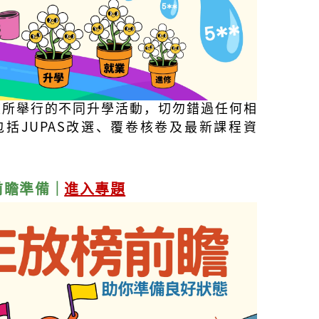
校所舉行的不同升學活動，切勿錯過任何相
括JUPAS改選、覆卷核卷及最新課程資
榜前瞻準備
｜
進入專題