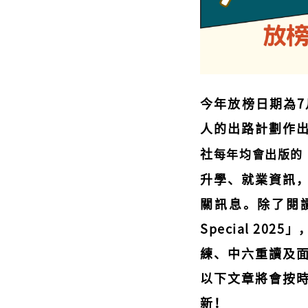
今年放榜日期為7
人的出路計劃作
社
每年均會出版的
升學、就業資訊
關訊息。除了閱
Special 2
練、中六重讀及
以下文章將會按
新！