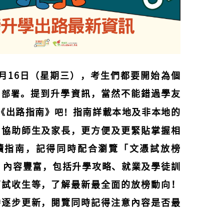
月16日（星期三），考生們都要開始為個
出
。提到升學資訊，當然不能錯過學友
部署
出路指南
指南詳載本地及非本地的
《
》吧！
，協助師生及家長，更方便及更緊貼掌握相
讀指南，記得同時配合瀏覽「文憑試放榜
025」，內容豐富，包括升學攻略、就業及學徒訓
面試收生等，了解最新最全面的放榜動向！
時逐步更新，閱覽同時記得注意內容是否最