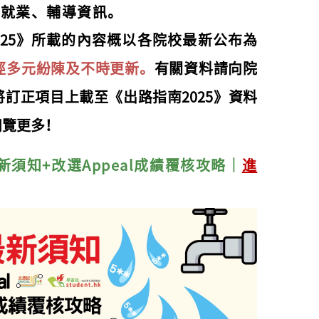
、就業、輔導資訊。
025》所載的內容概以各院校最新公布為
徑多元紛陳及不時更新。
有關資料請向院
訂正項目上載至《出路指南2025》資料
閱覽更多！
新須知+改
選Appea
l成績覆核攻略｜
進