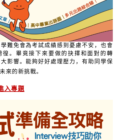
同學難免會為考試成績感到憂慮不安，也會
徬徨。畢竟接下來要做的抉擇和面對的轉
重大影響。能夠好好處理壓力，有助同學保
未來的新挑戰。
進入專題