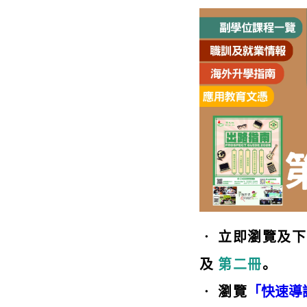
‧ 立即瀏覽及下
及
第二冊
。
‧ 瀏覽
「快速導