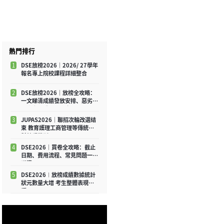
熱門排行
1
DSE放榜2026｜2026/ 27學年
報名專上院校課程詳細整合
2
DSE放榜2026｜放榜全攻略：
一文睇清成績發放安排、惡劣天
氣應變及重要注意事項
3
JUPAS2026｜聯招次輪改選結
束 教育護理工商管理等傳統學
科競爭激烈
4
DSE2026｜買卷全攻略：截止
日期、費用流程、常見問題一文
睇清
5
DSE2026︱放榜成績數據統計
狀元數量大增 考生整體表現平
穩