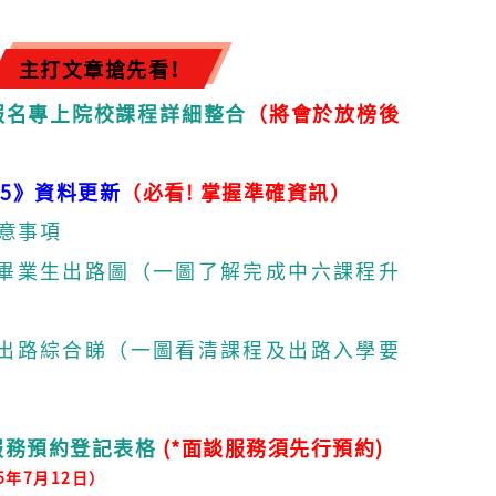
主打文章搶先看！
學年報名專上院校課程詳細整合
（將會於放榜後
25》資料更新
（必看! 掌握準確資訊）
意事項
高中畢業生出路圖（一圖了解完成中六課程升
多元出路綜合睇（一圖看清課程及出路入學要
服務預約登記表格
​
(*面談服務須先行預約)
5年7月12日）