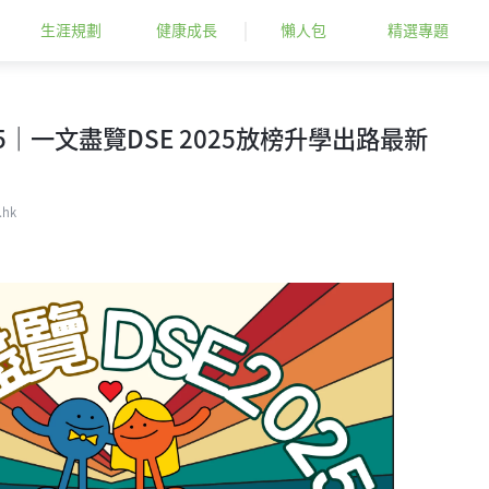
生涯規劃
健康成長
懶人包
精選專題
025｜一文盡覽DSE 2025放榜升學出路最新
.hk