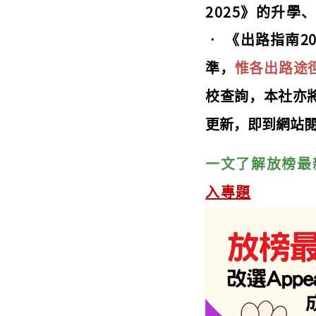
2025》的升學
‧
《出路指南2
準，
惟各出路途
校查詢，本社亦將
更新，即到網站
一文了解放榜最
入專題