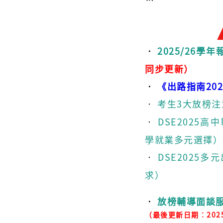
‧
2025/26
同步更新）
‧
《出路指南20
‧
考生3大放榜注
‧
DSE2025
學就業多元選擇）
‧
DSE2025
求）
‧
放榜輔導面談
（最後更新日期︰202