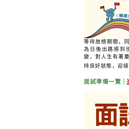
等待放榜期間，
為日後出路感到
變，對人生有著
持良好狀態，迎接
面試準備
一覽
｜