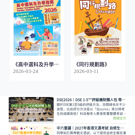
《高中選科及升學指
《同行規劃路》
南2026》
2026-03-24
2026-03-11
DSE2026｜DSE 1-5**評級機制懶人包 等級取決考生的實際表現
關於DSE第1至5級的評級方法，坊間總充斥不少
迷思，比如評分方法是以「拉curve」來分辨考
生的成績高低？科目報考人數會影響整體考試成
績，意即越多人報考的科目，就越容易考取佳
閱讀全文
績？又如，考生越來越多都會對成績造成影響？
香港考試及評核局是採用水平參照成績匯報制
中六重讀│2027年香港文憑考試 自修生報名事宜
度，每一級都有預設的水平。
同學如打算再戰文憑試，以下提供自修生報名事