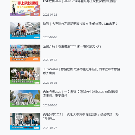
DSE放榜2026｜2026/ 27學年報名專上院校課程詳細整合
2026-07-15
快訊｜大專院校迎新活動浪接浪 你準備好過U Life未呢？
2026-08-06
活動介紹｜香港書展2026 來一場閱讀文化行
2026-07-18
JUPAS2026｜聯招放榜 取錄率創近年新低 同學宜尋求聯招
以外出路
2026-08-05
內地升學2026｜一文盡覽 文憑試收生計劃2026 錄取階段注
意事項、重要日程
2026-07-20
內地升學2026｜「內地大學升學資助計劃」接受申請 9月
21日截止
2026-07-22