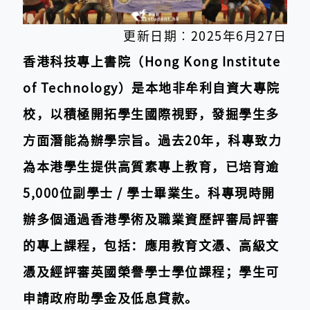
更新日期︰2025年6月27日
香港科技專上書院（Hong Kong Institute
of Technology）是本地非牟利自資大專院
校，以積極開拓學生國際視野，發掘學生多
方面潛能為辦學宗旨。過去20年，科專致力
為本港學生提供高質素專上教育，已培育逾
5,000位副學士 / 學士畢業生。科專現時開
辦多個通過香港學術及職業資歷評審局評審
的專上課程，包括：應用教育文憑、高級文
憑及經評審英國榮譽學士學位課程；學生可
申請政府助學金及低息貸款。