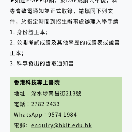
➤如經E-APP申請，於DSE成績公布後，科
專會致電通知並正式取錄，請攜同下列文
件，於指定時間到招生辦事處辦理入學手續
1. 身份證正本；
2. 公開考試成績及其他學歷的成績表或證書
正本；
3. 科專發出的暫取通知書
香港科技專上書院
地址
︰
深水埗南昌街213號
電話
︰
2782 2433
WhatsApp︰9574 1984
電郵：
enquiry@hkit.edu.hk