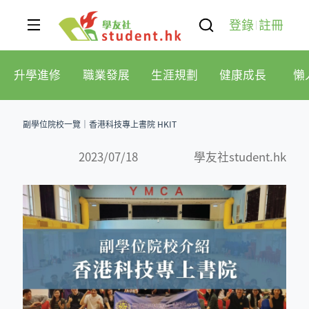
登錄
註冊
升學進修
職業發展
生涯規劃
健康成長
懶
副學位院校一覽｜香港科技專上書院 HKIT
2023/07/18
學友社student.hk