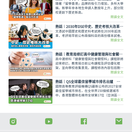
隨著「留學香港」品牌的吸引力增加，多所大學
稱，新學年非本地生申請人數按年上升，部分院
校更創下歷史新高。
閱讀全文
熱話︱2030年DSE中史、歷史考核大改革 考評局上載樣本試卷
文憑試中國歷史和歷史科考試將在2030年起改
革，考評局早前公布兩個科目的兩份樣本試卷。
閱讀全文
熱話｜教育局修訂高中健康管理與社會關懷科課程框架 刪選修單元 增災害管理概念等課題
高中選修科「健康管理與社會關懷科」課程即將
迎來修訂。教育局日前公布課程及評估優化框
架，並向學校收集意見。課程修改內容包括刪除
選修單元，刪減基因改造食物等議題，以及增加
閱讀全文
災害管理概念等課題，修訂課程預計最快可於
2028/29 學年起在中四級逐級推行。
熱話｜QS全球最佳留學城市排名出爐 香港維持第17位
國際高等教育評級機構QS最新公布的2027全球
最佳留學城市排名，在全世界150個候選城市
中，香港整體排名維持全球第17位（亞洲區第
8）。
閱讀全文