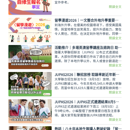
宜作參考。
閱讀全文
留學漫遊2026｜一文整合外地升學重要情報 留學資訊
到海外升學，在優美的校園環境下，感受異國風
情，與當地學生談笑風生，提升外語能力，實在
令人嚮往。然而，在決定到外地升學前，同學務
必考慮以下各項因素及留學資訊才作出決定，留
閱讀全文
學漫遊為大家整合留學的重要資訊。
活動推介｜多場英澳留學講座及諮詢日 助你掌握最新海外升學資訊
隨著大學聯招辦法（JUPAS）公布正式遴選結
果，大部份同學或者都已作出了適合自己的升學
選擇。除了本地升學以外，有人或會計劃遠赴外
地學習，而在這個8月便有多場英國及澳洲大學
閱讀全文
的升學講座，除了介紹兩地熱門課程，也會簡介
簽證及生活費等重要資訊。
JUPAS2026｜聯招放榜 取錄率創近年新低 同學宜尋求聯招以外出路
大學聯合招生辦法今日（8月5日）放榜，按
JUPAS數據公布，今年共有45,545人申請大學聯
招，而當中有15,619人獲得正式遴選取錄資格，
佔整體申請人數僅34.29%，創下近年新低。即
閱讀全文
使如此，未獲錄取的同學也不用氣餒，還可以多
留意聯招以外的選擇呢。
JUPAS2026︱JUPAS正式遴選結果8月5日公布 一文看清放榜重要日程及注意事項
JUPAS正式遴選結果將於下周三（8月5日）上
午9時公布。小編整理了放榜重要日程及注意事
項，讓大家早點掌握整個JUPAS放榜流程。
閱讀全文
熱話︱八大非本地生報讀人數破紀錄 「留學香港」吸引力大增