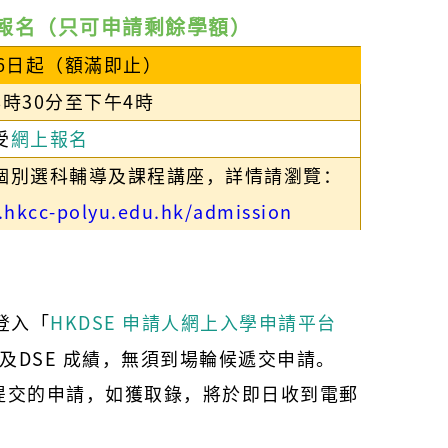
上報名（只可申請剩餘學額）
16日起（額滿即止）
8時30分至下午4時
受
網上報名
個別選科輔導及課程講座，詳情請瀏覽：
hkcc-polyu.edu.hk/admission
登入「
HKDSE 申請人網上入學申請平台
及DSE 成績，無須到場輪候遞交申請。
提交的申請，如獲取錄，將於即日收到電郵