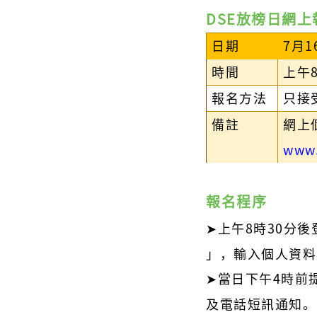
DSE放榜日網
日期
7月
時間
上午
報名方法
只接
備註
網上
www.
報名程序
➤上午8時30分後
」，輸入個人資料
➤當日下午4時前
及電話短訊通知。