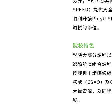
另外，HKCC亦與
SPEED）提供周
順利升讀PolyU
頒授的學位。
院校特色
學院大部分課程以
選讀所屬組合課程
按興趣申請轉修組
務處（CSAO）及
大量資源，為同學
展。