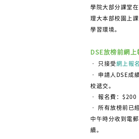
學院大部分課堂在
理大本部校園上課
學習環境。
DSE放榜前網上
‧ 只接受
網上報
‧ 申請人DSE
校遞交。
‧ 報名費：$200
‧ 所有放榜前已
中午時分收到電郵
續。