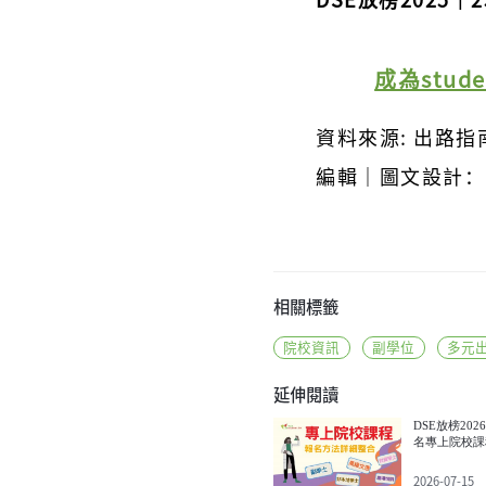
成為stud
資料來源: 出路指南
編輯｜圖文設計：Os
相關標籤
院校資訊
副學位
多元
延伸閱讀
DSE放榜2026
名專上院校課
2026-07-15