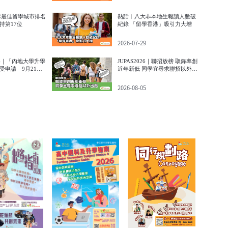
球最佳留學城市排名
熱話︱八大非本地生報讀人數破
持第17位
紀錄 「留學香港」吸引力大增
2026-07-29
26｜「內地大學升學
JUPAS2026｜聯招放榜 取錄率創
受申請 9月21日
近年新低 同學宜尋求聯招以外出
路
2026-08-05