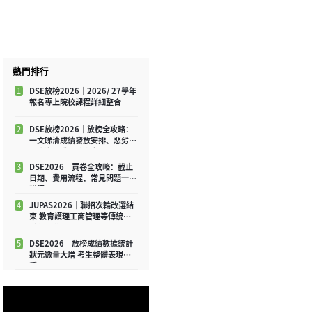
熱門排行
1
DSE放榜2026｜2026/ 27學年
報名專上院校課程詳細整合
2
DSE放榜2026｜放榜全攻略：
一文睇清成績發放安排、惡劣天
氣應變及重要注意事項
3
DSE2026｜買卷全攻略：截止
日期、費用流程、常見問題一文
睇清
4
JUPAS2026｜聯招次輪改選結
束 教育護理工商管理等傳統學
科競爭激烈
5
DSE2026︱放榜成績數據統計
狀元數量大增 考生整體表現平
穩