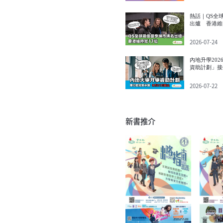
熱話｜QS全
出爐 香港維
2026-07-24
內地升學20
資助計劃」接
截止
2026-07-22
新書推介