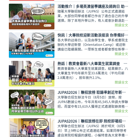
活動推介｜多場英澳留學講座及諮詢日 助你掌握最新海外升學資訊
隨著大學聯招辦法（JUPAS）公布正式遴選結
果，大部份同學或者都已作出了適合自己的升學
選擇。除了本地升學以外，有人或會計劃遠赴外
地學習，而在這個8月便有多場英國及澳洲大學
閱讀全文
的升學講座，除了介紹兩地熱門課程，也會簡介
簽證及生活費等重要資訊。
快訊｜大專院校迎新活動浪接浪 你準備好過U Life未呢？
各大學的註冊日，以及由學生會、學系或書院主
辦的大學迎新營（Orientation Camp）或迎新
講座已陸續展開。一眾新生或者都會想在新學年
早些適應新環境，結識到新的同學，迎接豐富精
閱讀全文
彩的大學生活。
熱話│教資會最新八大畢業生就業調查 平均年薪33.6萬元
教資會最新八大畢業生就業調查。結果顯示，八
大畢業生平均年薪升至33.6萬港元（平均月薪
2.8萬港元），按年微升2.1%。
閱讀全文
JUPAS2026｜聯招放榜 取錄率創近年新低 同學宜尋求聯招以外出路
大學聯合招生辦法今日（8月5日）放榜，按
JUPAS數據公布，今年共有45,545人申請大學聯
招，而當中有15,619人獲得正式遴選取錄資格，
佔整體申請人數僅34.29%，創下近年新低。即
閱讀全文
使如此，未獲錄取的同學也不用氣餒，還可以多
留意聯招以外的選擇呢。
JUPAS2026｜聯招放榜在即 院校即場招生日及物資準備清單一覽
大學聯合招生辦法（JUPAS）將於明天（8月5
日）早上9時公布正式遴選結果。如果同學想考
慮自資院校報讀的課程，小編特意為大家準備了