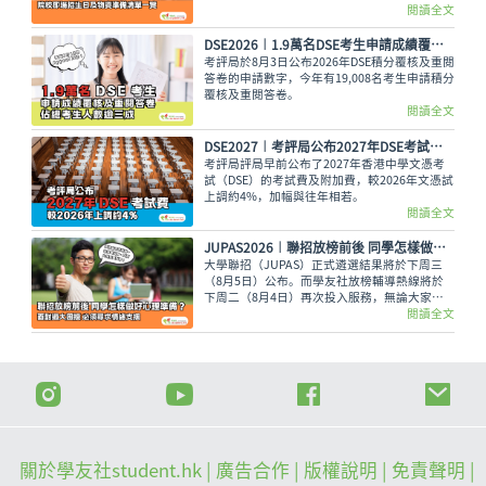
各大專院校的即場招生日詳情與物品準備清單，
閱讀全文
讓大家今晚順利執拾行裝，安心休息。
DSE2026︱1.9萬名DSE考生申請成績覆核及重閱答卷 佔總考生人數逾三成
考評局於8月3日公布2026年DSE積分覆核及重閱
答卷的申請數字，今年有19,008名考生申請積分
覆核及重閱答卷。
閱讀全文
DSE2027︱考評局公布2027年DSE考試費 較2026年上調約4%
考評局評局早前公布了2027年香港中學文憑考
試（DSE）的考試費及附加費，較2026年文憑試
上調約4%，加幅與往年相若。
閱讀全文
JUPAS2026︱聯招放榜前後 同學怎樣做好心理準備？面對過大困擾 必須尋求情緒支援
大學聯招（JUPAS）正式遴選結果將於下周三
（8月5日）公布。而學友社放榜輔導熱線將於
下周二（8月4日）再次投入服務，無論大家有
甚麼出路疑問，又或需要支援輔導、尋求專業意
閱讀全文
見，都可致電2503 3399，與學友社輔導員盡情
傾訴！
關於學友社student.hk
| 廣告合作 |
版權說明
| 免責聲明 |