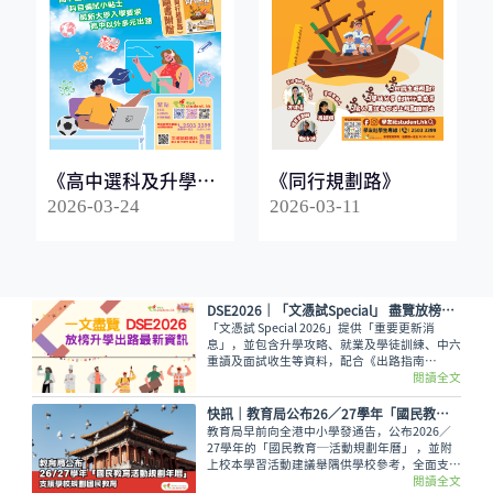
《高中選科及升學指
《同行規劃路》
南2026》
2026-03-24
2026-03-11
DSE2026│「文憑試Special」 盡覽放榜升學出路最新資訊
「文憑試 Special 2026」提供「重要更新消
息」，並包含升學攻略、就業及學徒訓練、中六
重讀及面試收生等資料，配合《出路指南
2026》讓讀者線上線下接收最全面的放榜動
閱讀全文
向！
快訊｜教育局公布26／27學年「國民教育活動規劃年曆」 支援學校規劃國民教育
教育局早前向全港中小學發通告，公布2026／
27學年的「國民教育─活動規劃年曆」 ，並附
上校本學習活動建議舉隅供學校參考，全面支援
學校規劃和推行國民教育。
閱讀全文