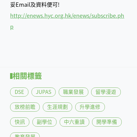
妥Email及資料便可!
http://enews.hyc.org.hk/enews/subscribe.ph
p
相關標籤
DSE
JUPAS
職業發展
留學漫遊
放榜前瞻
生涯規劃
升學進修
快訊
副學位
中六重讀
開學準備
教育發展