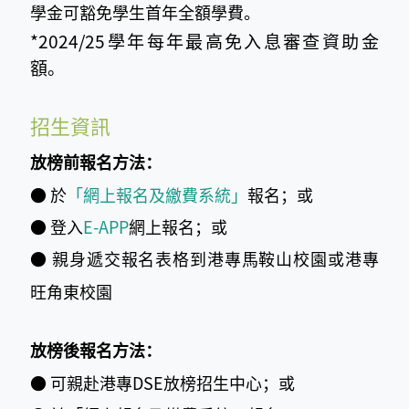
學金可豁免學生首年全額學費。
*
2024/25學年每年最高免入息審查資助金
額。
招生資訊
放榜前報名方法：
● 於
「網上報名及繳費系統」
報名；或
●
登入
E-APP
網上報名；或
●
親身遞交報名表格到港專馬鞍山校園或港專
旺角東校園
放榜後報名方法：
●
可親赴港專DSE放榜招生中心；或