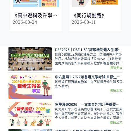
《高中選科及升學指
《同行規劃路》
南2026》
2026-03-24
2026-03-11
DSE2026｜DSE 1-5**評級機制懶人包 等級取決考生的實際表現
關於DSE第1至5級的評級方法，坊間總充斥不少
迷思，比如評分方法是以「拉curve」來分辨考
生的成績高低？科目報考人數會影響整體考試成
績，意即越多人報考的科目，就越容易考取佳
閱讀全文
績？又如，考生越來越多都會對成績造成影響？
香港考試及評核局是採用水平參照成績匯報制
中六重讀│2027年香港文憑考試 自修生報名事宜
度，每一級都有預設的水平。
同學如打算再戰文憑試，以下提供自修生報名事
宜作參考。
閱讀全文
留學漫遊2026｜一文整合外地升學重要情報 留學資訊
到海外升學，在優美的校園環境下，感受異國風
情，與當地學生談笑風生，提升外語能力，實在
令人嚮往。然而，在決定到外地升學前，同學務
必考慮以下各項因素及留學資訊才作出決定，留
閱讀全文
學漫遊為大家整合留學的重要資訊。