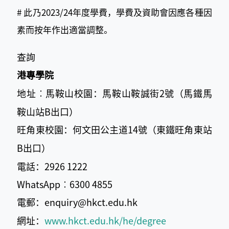
# 此乃2023/24年度學費，學費及資助會因應各種因
素而按年作出適當調整。
查詢
港專學院
地址︰馬鞍山校園：馬鞍山鞍誠街2號（馬鐵馬
鞍山站B出口）
旺角東校園：何文田公主道14號（東鐵旺角東站
B出口）
電話：2926 1222
WhatsApp︰6300 4855
電郵：enquiry@hkct.edu.hk
網址：
www.hkct.edu.hk/he/degree