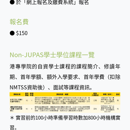
●
於「網上報名及繳費系統」報名
報名費
●
$150
Non-JUPAS學士學位課程一覽
港專學院
的自資學士課程的課程簡介、修讀年
期、首年學額、額外入學要求、首年學費
（扣除
NMTSS資助後）、面試等課程資訊。
＊ 實習前的100小時準備學習時數加800小時機構實
習。