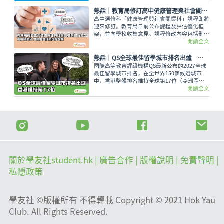
熱話｜教育局修訂高中健康管理與社會關懷科課程框架 刪選修單元 增災害管理概念等課題
高中選修科「健康管理與社會關懷科」課程即將
迎來修訂。教育局日前公布課程及評估優化框
架，並向學校收集意見。課程修改內容包括刪除
選修單元，刪減基因改造食物等議題，以及增加
閱讀全文
災害管理概念等課題，修訂課程預計最快可於
2028/29 學年起在中四級逐級推行。
熱話｜QS全球最佳留學城市排名出爐 香港維持第17位
國際高等教育評級機構QS最新公布的2027全球
最佳留學城市排名，在全世界150個候選城市
中，香港整體排名維持全球第17位（亞洲區第
8）。
閱讀全文
關於學友社student.hk
| 廣告合作 |
版權說明
| 免責聲明 |
私隱政策
學友社 ©版權所有 不得轉載 Copyright © 2021 Hok Yau
Club. All Rights Reserved.