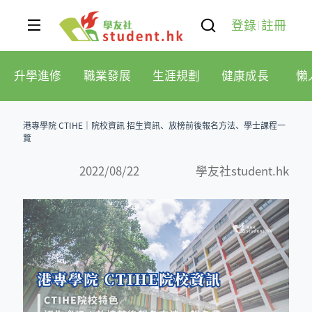
登錄
註冊
升學進修
職業發展
生涯規劃
健康成長
懶
港專學院 CTIHE｜院校資訊 招生資訊、放榜前後報名方法、學士課程一
覽
2022/08/22
學友社student.hk