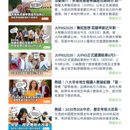
活動推介｜多場英澳留學講座及諮詢日 助你掌握最新海外升學資訊
隨著大學聯招辦法（JUPAS）公布正式遴選結
果，大部份同學或者都已作出了適合自己的升學
選擇。除了本地升學以外，有人或會計劃遠赴外
地學習，而在這個8月便有多場英國及澳洲大學
閱讀全文
的升學講座，除了介紹兩地熱門課程，也會簡介
簽證及生活費等重要資訊。
JUPAS2026｜聯招放榜 取錄率創近年新低 同學宜尋求聯招以外出路
大學聯合招生辦法今日（8月5日）放榜，按
JUPAS數據公布，今年共有45,545人申請大學聯
招，而當中有15,619人獲得正式遴選取錄資格，
佔整體申請人數僅34.29%，創下近年新低。即
閱讀全文
使如此，未獲錄取的同學也不用氣餒，還可以多
留意聯招以外的選擇呢。
JUPAS2026︱JUPAS正式遴選結果8月5日公布 一文看清放榜重要日程及注意事項
JUPAS正式遴選結果將於下周三（8月5日）上
午9時公布。小編整理了放榜重要日程及注意事
項，讓大家早點掌握整個JUPAS放榜流程。
閱讀全文
熱話︱八大非本地生報讀人數破紀錄 「留學香港」吸引力大增
隨著「留學香港」品牌的吸引力增加，多所大學
稱，新學年非本地生申請人數按年上升，部分院
校更創下歷史新高。
閱讀全文
熱話︱2030年DSE中史、歷史考核大改革 考評局上載樣本試卷
文憑試中國歷史和歷史科考試將在2030年起改
革，考評局早前公布兩個科目的兩份樣本試卷。
閱讀全文