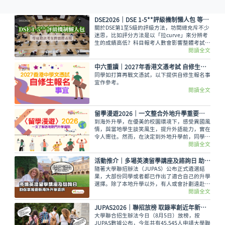
DSE2026｜DSE 1-5**評級機制懶人包 等級取決考生的實際表現
關於DSE第1至5級的評級方法，坊間總充斥不少
迷思，比如評分方法是以「拉curve」來分辨考
生的成績高低？科目報考人數會影響整體考試成
績，意即越多人報考的科目，就越容易考取佳
閱讀全文
績？又如，考生越來越多都會對成績造成影響？
香港考試及評核局是採用水平參照成績匯報制
中六重讀│2027年香港文憑考試 自修生報名事宜
度，每一級都有預設的水平。
同學如打算再戰文憑試，以下提供自修生報名事
宜作參考。
閱讀全文
留學漫遊2026｜一文整合外地升學重要情報 留學資訊
到海外升學，在優美的校園環境下，感受異國風
情，與當地學生談笑風生，提升外語能力，實在
令人嚮往。然而，在決定到外地升學前，同學務
必考慮以下各項因素及留學資訊才作出決定，留
閱讀全文
學漫遊為大家整合留學的重要資訊。
活動推介｜多場英澳留學講座及諮詢日 助你掌握最新海外升學資訊
隨著大學聯招辦法（JUPAS）公布正式遴選結
果，大部份同學或者都已作出了適合自己的升學
選擇。除了本地升學以外，有人或會計劃遠赴外
地學習，而在這個8月便有多場英國及澳洲大學
閱讀全文
的升學講座，除了介紹兩地熱門課程，也會簡介
簽證及生活費等重要資訊。
JUPAS2026｜聯招放榜 取錄率創近年新低 同學宜尋求聯招以外出路
大學聯合招生辦法今日（8月5日）放榜，按
JUPAS數據公布，今年共有45,545人申請大學聯