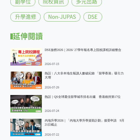
副學位
院校資訊
多元出路
升學進修
Non-JUPAS
DSE
延伸閱讀
DSE放榜2026｜2026/ 27學年報名專上院校課程詳細整合
2026-07-15
熱話︱八大非本地生報讀人數破紀錄 「留學香港」吸引力
大增
2026-07-29
熱話｜QS全球最佳留學城市排名出爐 香港維持第17位
2026-07-24
內地升學2026｜「內地大學升學資助計劃」接受申請 9月
21日截止
2026-07-22