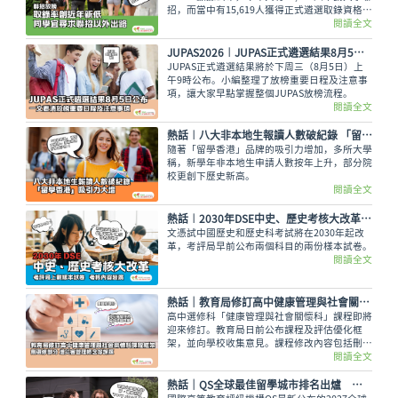
招，而當中有15,619人獲得正式遴選取錄資格，
佔整體申請人數僅34.29%，創下近年新低。即
閱讀全文
使如此，未獲錄取的同學也不用氣餒，還可以多
留意聯招以外的選擇呢。
JUPAS2026︱JUPAS正式遴選結果8月5日公布 一文看清放榜重要日程及注意事項
JUPAS正式遴選結果將於下周三（8月5日）上
午9時公布。小編整理了放榜重要日程及注意事
項，讓大家早點掌握整個JUPAS放榜流程。
閱讀全文
熱話︱八大非本地生報讀人數破紀錄 「留學香港」吸引力大增
隨著「留學香港」品牌的吸引力增加，多所大學
稱，新學年非本地生申請人數按年上升，部分院
校更創下歷史新高。
閱讀全文
熱話︱2030年DSE中史、歷史考核大改革 考評局上載樣本試卷
文憑試中國歷史和歷史科考試將在2030年起改
革，考評局早前公布兩個科目的兩份樣本試卷。
閱讀全文
熱話｜教育局修訂高中健康管理與社會關懷科課程框架 刪選修單元 增災害管理概念等課題
高中選修科「健康管理與社會關懷科」課程即將
迎來修訂。教育局日前公布課程及評估優化框
架，並向學校收集意見。課程修改內容包括刪除
選修單元，刪減基因改造食物等議題，以及增加
閱讀全文
災害管理概念等課題，修訂課程預計最快可於
2028/29 學年起在中四級逐級推行。
熱話｜QS全球最佳留學城市排名出爐 香港維持第17位