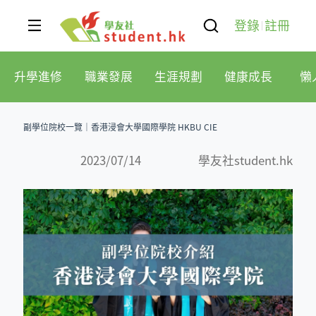
登錄
註冊
升學進修
職業發展
生涯規劃
健康成長
懶
副學位院校一覽｜香港浸會大學國際學院 HKBU CIE
2023/07/14
學友社student.hk