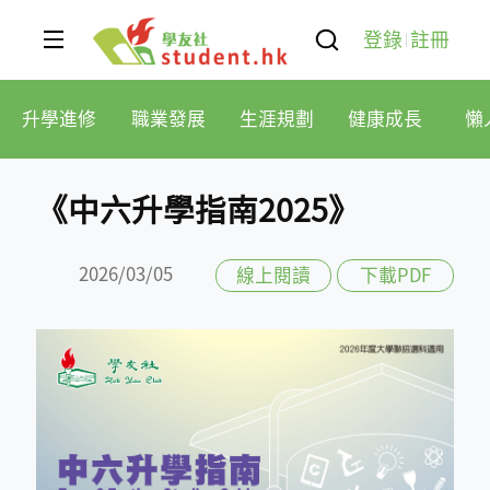
登錄
註冊
升學進修
職業發展
生涯規劃
健康成長
懶
《中六升學指南2025》
2026/03/05
線上閱讀
下載PDF