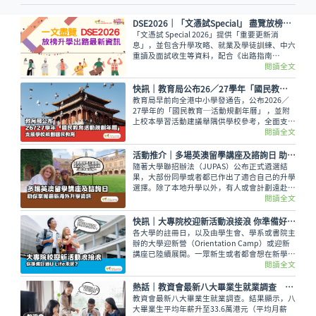
DSE2026│「文憑試Special」 盡覽放榜升學出路最新資訊
「文憑試 Special 2026」提供「重要更新消
息」，並包含升學攻略、就業及學徒訓練、中六
重讀及面試收生等資料，配合《出路指南
2026》讓讀者線上線下接收最全面的放榜動
閱讀全文
向！
快訊｜教育局公布26／27學年「國民教育活動規劃年曆」 支援學校規劃國民教育
教育局早前向全港中小學發通告，公布2026／
27學年的「國民教育─活動規劃年曆」 ，並附
上校本學習活動建議舉隅供學校參考，全面支援
學校規劃和推行國民教育。
閱讀全文
活動推介｜多場英澳留學講座及諮詢日 助你掌握最新海外升學資訊
隨著大學聯招辦法（JUPAS）公布正式遴選結
果，大部份同學或者都已作出了適合自己的升學
選擇。除了本地升學以外，有人或會計劃遠赴外
地學習，而在這個8月便有多場英國及澳洲大學
閱讀全文
的升學講座，除了介紹兩地熱門課程，也會簡介
簽證及生活費等重要資訊。
快訊｜大專院校迎新活動浪接浪 你準備好過U Life未呢？
各大學的註冊日，以及由學生會、學系或書院主
辦的大學迎新營（Orientation Camp）或迎新
講座已陸續展開。一眾新生或者都會想在新學年
早些適應新環境，結識到新的同學，迎接豐富精
閱讀全文
彩的大學生活。
熱話│教資會最新八大畢業生就業調查 平均年薪33.6萬元
教資會最新八大畢業生就業調查。結果顯示，八
大畢業生平均年薪升至33.6萬港元（平均月薪