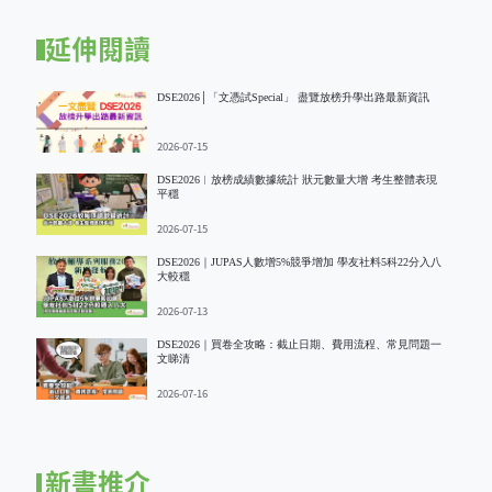
延伸閱讀
DSE2026│「文憑試Special」 盡覽放榜升學出路最新資訊
2026-07-15
DSE2026︱放榜成績數據統計 狀元數量大增 考生整體表現
平穩
2026-07-15
DSE2026｜JUPAS人數增5%競爭增加 學友社料5科22分入八
大較穩
2026-07-13
DSE2026｜買卷全攻略：截止日期、費用流程、常見問題一
文睇清
2026-07-16
新書推介