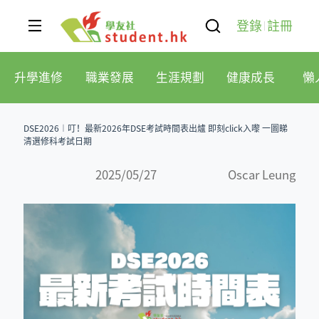
登錄
註冊
升學進修
職業發展
生涯規劃
健康成長
懶
DSE2026︱叮！最新2026年DSE考試時間表出爐 即刻click入嚟 一圖睇
清選修科考試日期
2025/05/27
Oscar Leung