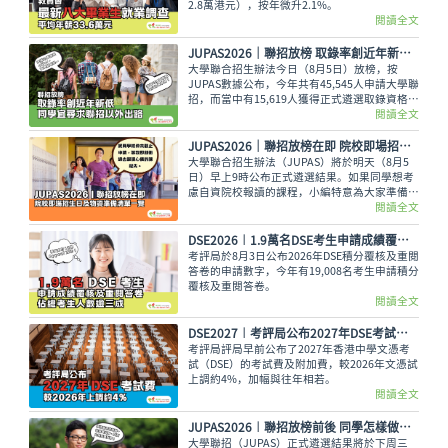
2.8萬港元），按年微升2.1%。
閱讀全文
JUPAS2026｜聯招放榜 取錄率創近年新低 同學宜尋求聯招以外出路
大學聯合招生辦法今日（8月5日）放榜，按
JUPAS數據公布，今年共有45,545人申請大學聯
招，而當中有15,619人獲得正式遴選取錄資格，
佔整體申請人數僅34.29%，創下近年新低。即
閱讀全文
使如此，未獲錄取的同學也不用氣餒，還可以多
留意聯招以外的選擇呢。
JUPAS2026｜聯招放榜在即 院校即場招生日及物資準備清單一覽
大學聯合招生辦法（JUPAS）將於明天（8月5
日）早上9時公布正式遴選結果。如果同學想考
慮自資院校報讀的課程，小編特意為大家準備了
各大專院校的即場招生日詳情與物品準備清單，
閱讀全文
讓大家今晚順利執拾行裝，安心休息。
DSE2026︱1.9萬名DSE考生申請成績覆核及重閱答卷 佔總考生人數逾三成
考評局於8月3日公布2026年DSE積分覆核及重閱
答卷的申請數字，今年有19,008名考生申請積分
覆核及重閱答卷。
閱讀全文
DSE2027︱考評局公布2027年DSE考試費 較2026年上調約4%
考評局評局早前公布了2027年香港中學文憑考
試（DSE）的考試費及附加費，較2026年文憑試
上調約4%，加幅與往年相若。
閱讀全文
JUPAS2026︱聯招放榜前後 同學怎樣做好心理準備？面對過大困擾 必須尋求情緒支援
大學聯招（JUPAS）正式遴選結果將於下周三