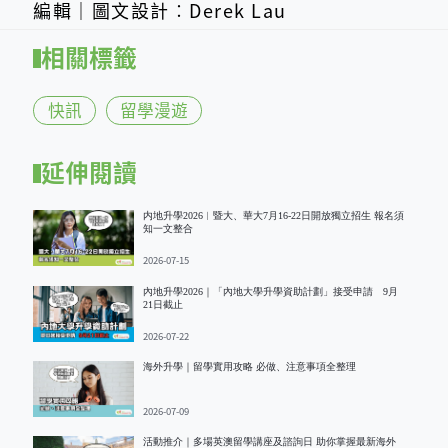
編輯｜圖文設計︰Derek Lau
相關標籤
快訊
留學漫遊
延伸閱讀
内地升學2026︱暨大、華大7月16-22日開放獨立招生 報名須
知一文整合
2026-07-15
內地升學2026｜「內地大學升學資助計劃」接受申請 9月
21日截止
2026-07-22
海外升學｜留學實用攻略 必做、注意事項全整理
2026-07-09
活動推介｜多場英澳留學講座及諮詢日 助你掌握最新海外