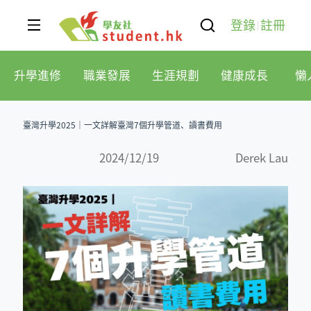
登錄
註冊
升學進修
職業發展
生涯規劃
健康成長
懶
臺灣升學2025｜一文詳解臺灣7個升學管道、讀書費用
2024/12/19
Derek Lau