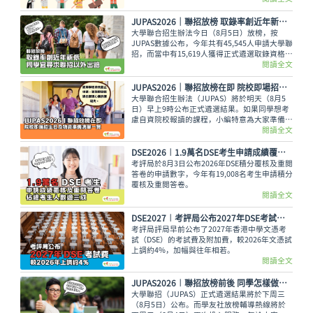
向！
JUPAS2026｜聯招放榜 取錄率創近年新低 同學宜尋求聯招以外出路
大學聯合招生辦法今日（8月5日）放榜，按
JUPAS數據公布，今年共有45,545人申請大學聯
招，而當中有15,619人獲得正式遴選取錄資格，
佔整體申請人數僅34.29%，創下近年新低。即
閱讀全文
使如此，未獲錄取的同學也不用氣餒，還可以多
留意聯招以外的選擇呢。
JUPAS2026｜聯招放榜在即 院校即場招生日及物資準備清單一覽
大學聯合招生辦法（JUPAS）將於明天（8月5
日）早上9時公布正式遴選結果。如果同學想考
慮自資院校報讀的課程，小編特意為大家準備了
各大專院校的即場招生日詳情與物品準備清單，
閱讀全文
讓大家今晚順利執拾行裝，安心休息。
DSE2026︱1.9萬名DSE考生申請成績覆核及重閱答卷 佔總考生人數逾三成
考評局於8月3日公布2026年DSE積分覆核及重閱
答卷的申請數字，今年有19,008名考生申請積分
覆核及重閱答卷。
閱讀全文
DSE2027︱考評局公布2027年DSE考試費 較2026年上調約4%
考評局評局早前公布了2027年香港中學文憑考
試（DSE）的考試費及附加費，較2026年文憑試
上調約4%，加幅與往年相若。
閱讀全文
JUPAS2026︱聯招放榜前後 同學怎樣做好心理準備？面對過大困擾 必須尋求情緒支援
大學聯招（JUPAS）正式遴選結果將於下周三
（8月5日）公布。而學友社放榜輔導熱線將於