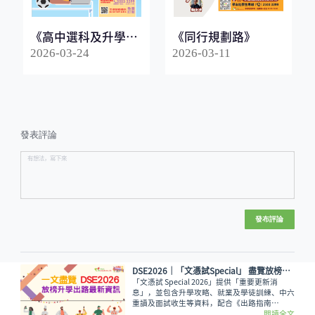
《高中選科及升學指
《同行規劃路》
南2026》
2026-03-24
2026-03-11
發表評論
發布評論
DSE2026│「文憑試Special」 盡覽放榜升學出路最新資訊
「文憑試 Special 2026」提供「重要更新消
息」，並包含升學攻略、就業及學徒訓練、中六
重讀及面試收生等資料，配合《出路指南
2026》讓讀者線上線下接收最全面的放榜動
閱讀全文