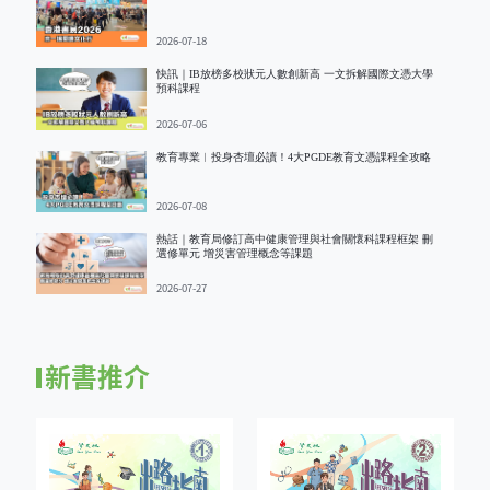
2026-07-18
快訊｜IB放榜多校狀元人數創新高 一文拆解國際文憑大學
預科課程
2026-07-06
教育專業︱投身杏壇必讀！4大PGDE教育文憑課程全攻略
2026-07-08
熱話｜教育局修訂高中健康管理與社會關懷科課程框架 刪
選修單元 增災害管理概念等課題
2026-07-27
新書推介