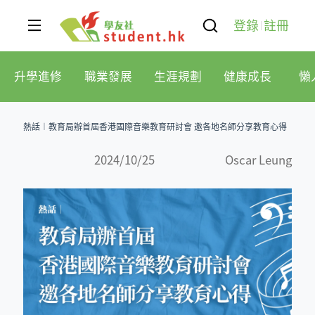
登錄
註冊
升學進修
職業發展
生涯規劃
健康成長
懶
熱話︱教育局辦首屆香港國際音樂教育研討會 邀各地名師分享教育心得
2024/10/25
Oscar Leung