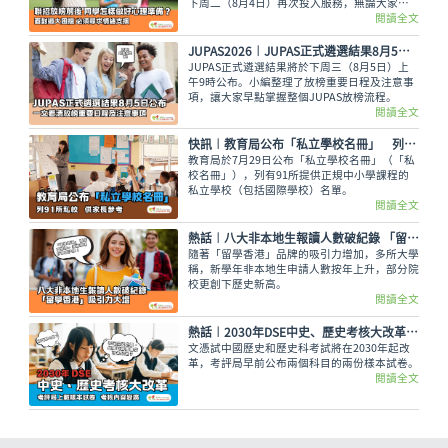
下周二（8月4日）再次投入服務，無論大家有
甚麼出路疑問，又或需要支援輔導、尋求專業意
閱讀全文
見，都可致電2503 3399，與學友社輔導員盡情
傾訴！
JUPAS2026︱JUPAS正式遴選結果8月5日公布 一文看清放榜重要日程及注意事項
JUPAS正式遴選結果將於下周三（8月5日）上
午9時公布。小編整理了放榜重要日程及注意事
項，讓大家早點掌握整個JUPAS放榜流程。
閱讀全文
快訊︱教育局公布「私立學校名冊」 列91所私校供家長參考
教育局於7月29日公布「私立學校名冊」（「私
校名冊」），列有91所提供正規中小學課程的
私立學校（包括國際學校）名單。
閱讀全文
熱話︱八大非本地生報讀人數破紀錄 「留學香港」吸引力大增
隨著「留學香港」品牌的吸引力增加，多所大學
稱，新學年非本地生申請人數按年上升，部分院
校更創下歷史新高。
閱讀全文
熱話︱2030年DSE中史、歷史考核大改革 考評局上載樣本試卷
文憑試中國歷史和歷史科考試將在2030年起改
革，考評局早前公布兩個科目的兩份樣本試卷。
閱讀全文