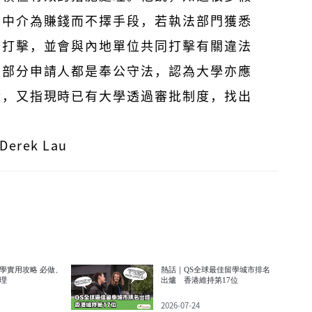
為中介為賺錢而不擇手段，若執法部門獲悉
厲打擊，並會與內地單位共同打擊有關違法
大部分申請人都是奉公守法，認為大學亦應
請，又指現時已有大學透過審批制度，找出
rek Lau
學實用攻略 必做、
熱話｜QS全球最佳留學城市排名
理
出爐 香港維持第17位
2026-07-24