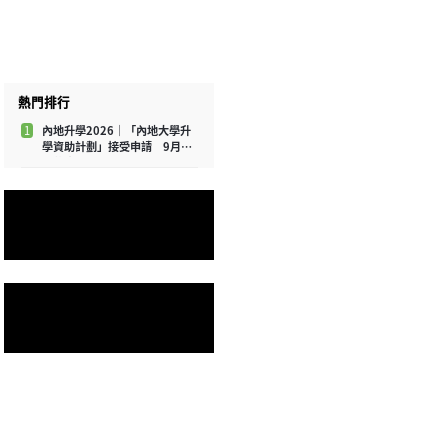
熱門排行
1
內地升學2026｜「內地大學升
學資助計劃」接受申請 9月21
日截止