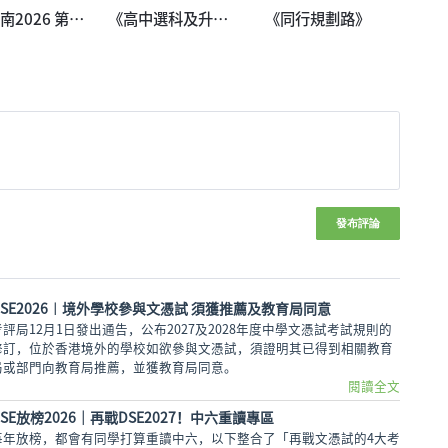
南2026 第二
《高中選科及升學
《同行規劃路》
冊
指南2026》
發布評論
DSE2026︱境外學校參與文憑試 須獲推薦及教育局同意
考評局12月1日發出通告，公布2027及2028年度中學文憑試考試規則的
修訂，位於香港境外的學校如欲參與文憑試，須證明其已得到相關教育
局或部門向教育局推薦，並獲教育局同意。
閱讀全文
DSE放榜2026│再戰DSE2027！中六重讀專區
每年放榜，都會有同學打算重讀中六，以下整合了「再戰文憑試的4大考