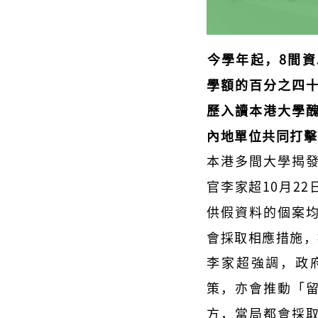
今學年起，8間
學額的百分之四
歷入讀本港大學
內地單位共同打擊
本港多間大學揭
官李家超10月2
供假資料的個案
會採取相應措施，
李家超強調，政
策，亦會推動「
方，當局都會採