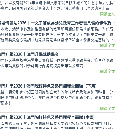
慮」，以及有關2027年香港中學文憑考試自修生報名的注意事項，供同
學參考，同時可向老師或專業人士查詢，深思熟慮自己是否適合走這條
路！
閱讀全文
職場情報站2026｜一文了解成為幼兒教育工作者需具備的條件及最新薪酬
在本港，幼兒中心及幼稚園提供的教育和照顧統稱為學前服務。學前服
務於教育界扮演著一個重要的角色，是本港教育制度中的重要一環。教
育統籌委員會亦強調「幼兒教育是為終身學習和全人發展奠定基礎的重
要階段」。從事幼兒教育的工作者，更是擔當一個領導的角色，須把兒
閱讀全文
童的需要與教學理論結合，為他們提供各式各樣的教學服務
澳門升學2026｜澳門升學獎助學金
澳門各大學專為香港學生設置各種不同類型入學獎助學金，符合各獎助
學金申請資格的同學可自行向各院校提出申請及查詢。
閱讀全文
澳門升學2026｜澳門院校特色及熱門課程全面睇（下篇）
最後一篇分別會介紹三間同屬私立大學的院校特色及較為熱門科目，分
別是澳門鏡湖護理學院、澳門管理學院以及中西創新學院，即看文章了
解更多！
閱讀全文
澳門升學2026｜澳門院校特色及熱門課程全面睇 (中篇)
今次再讓大家了解另外三間屬於私立大學的院校特色及較為熱門科目，
分別是澳門科技大學、澳門城市大學以及聖若瑟大學，當中課程各有特