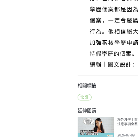
學歷個案都是因
個案，一定會嚴
行為。他相信絕
加強審核學歷申
持假學歷的個案。
編輯｜圖文設計：De
相關標籤
快訊
延伸閱讀
海外升學｜留
注意事項全整
2026-07-09