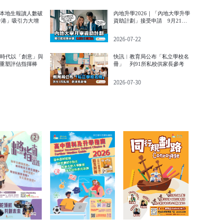
本地生報讀人數破
內地升學2026｜「內地大學升學
香港」吸引力大增
資助計劃」接受申請 9月21日
截止
2026-07-22
I時代以「創意」與
快訊︱教育局公布「私立學校名
重塑評估指揮棒
冊」 列91所私校供家長參考
2026-07-30