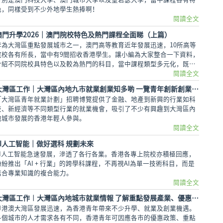
色，同樣受到不少外地學生熱捧啊！
閱讀全文
澳門升學2026｜澳門院校特色及熱門課程全面睇（上篇）
作為大灣區重點發展城市之一，澳門高等教育近年發展迅速，10所高等
院校各有所長，當中有9間招收香港學生。讓小編為大家整合一下資料，
介紹不同院校具特色以及較為熱門的科目，當中課程類型多元化，既有
完善配套，更深受外地學生歡迎，值得參考。
閱讀全文
大灣區工作｜大灣區內地九市就業創業知多啲 一覽青年創新創業基地
「大灣區青年就業計劃」招聘博覽提供了金融、地產到新興的行業如科
技、新經濟等不同類型行業的就業機會，吸引了不少有興趣到大灣區內
地城市發展的香港年輕人參與。
閱讀全文
AI人工智能｜做好選科 規劃未來
AI人工智能急速發展，滲透了各行各業。香港各專上院校亦積極回應，
紛紛推出「AI + 行業」的跨學科課程，不再視AI為單一技術科目，而是
結合專業知識的複合能力。
閱讀全文
大灣區工作︱大灣區內地城市就業情報 了解重點發展產業、優惠政策、招聘計劃
粵港澳大灣區發展迅速，為香港青年帶來不少升學、就業及創業機遇。
各個城市的人才需求各有不同，香港青年可因應各市的優惠政策、重點