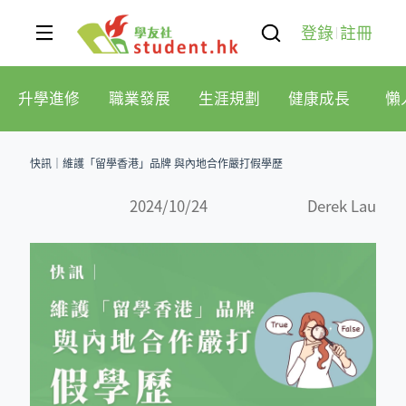
登錄
註冊
升學進修
職業發展
生涯規劃
健康成長
懶
快訊 ｜維護「留學香港」品牌 與內地合作嚴打假學歷
2024/10/24
Derek Lau