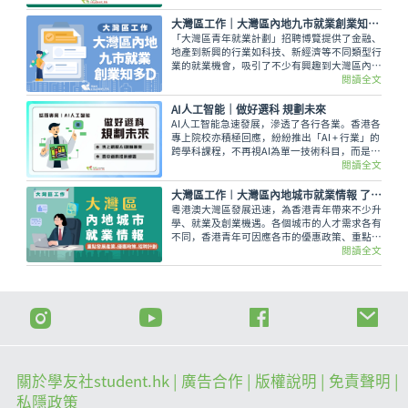
課程類型多元化，既有完善配套，更深受外地學
生歡迎，值得參考。
大灣區工作｜大灣區內地九市就業創業知多啲 一覽青年創新創業基地
「大灣區青年就業計劃」招聘博覽提供了金融、
地產到新興的行業如科技、新經濟等不同類型行
業的就業機會，吸引了不少有興趣到大灣區內地
城市發展的香港年輕人參與。
閱讀全文
AI人工智能｜做好選科 規劃未來
AI人工智能急速發展，滲透了各行各業。香港各
專上院校亦積極回應，紛紛推出「AI + 行業」的
跨學科課程，不再視AI為單一技術科目，而是結
合專業知識的複合能力。
閱讀全文
大灣區工作︱大灣區內地城市就業情報 了解重點發展產業、優惠政策、招聘計劃
粵港澳大灣區發展迅速，為香港青年帶來不少升
學、就業及創業機遇。各個城市的人才需求各有
不同，香港青年可因應各市的優惠政策、重點發
展產業和自身優勢等，按需要作出適合自己的選
閱讀全文
擇。
關於學友社student.hk
| 廣告合作 |
版權說明
| 免責聲明 |
私隱政策