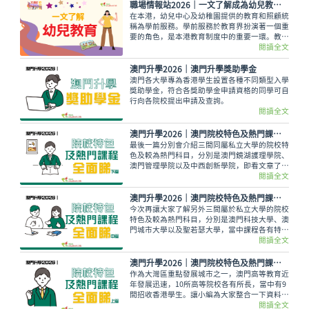
職場情報站2026｜一文了解成為幼兒教育工作者需具備的條件及最新薪酬
在本港，幼兒中心及幼稚園提供的教育和照顧統
稱為學前服務。學前服務於教育界扮演著一個重
要的角色，是本港教育制度中的重要一環。教育
統籌委員會亦強調「幼兒教育是為終身學習和全
閱讀全文
人發展奠定基礎的重要階段」。從事幼兒教育的
工作者，更是擔當一個領導的角色，須把兒童的
澳門升學2026｜澳門升學獎助學金
需要與教學理論結合，為他們提供各式各樣的教
澳門各大學專為香港學生設置各種不同類型入學
學服務
獎助學金，符合各獎助學金申請資格的同學可自
行向各院校提出申請及查詢。
閱讀全文
澳門升學2026｜澳門院校特色及熱門課程全面睇（下篇）
最後一篇分別會介紹三間同屬私立大學的院校特
色及較為熱門科目，分別是澳門鏡湖護理學院、
澳門管理學院以及中西創新學院，即看文章了解
更多！
閱讀全文
澳門升學2026｜澳門院校特色及熱門課程全面睇 (中篇)
今次再讓大家了解另外三間屬於私立大學的院校
特色及較為熱門科目，分別是澳門科技大學、澳
門城市大學以及聖若瑟大學，當中課程各有特
色，同樣受到不少外地學生熱捧啊！
閱讀全文
澳門升學2026｜澳門院校特色及熱門課程全面睇（上篇）
作為大灣區重點發展城市之一，澳門高等教育近
年發展迅速，10所高等院校各有所長，當中有9
間招收香港學生。讓小編為大家整合一下資料，
介紹不同院校具特色以及較為熱門的科目，當中
閱讀全文