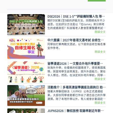
DSE2026｜DSE 1-5**評級機制懶人包 等級取決考生的實際表現
關於DSE第1至5級的評級方法，坊間總充斥不少
迷思，比如評分方法是以「拉curve」來分辨考
生的成績高低？科目報考人數會影響整體考試成
績，意即越多人報考的科目，就越容易考取佳
閱讀全文
績？又如，考生越來越多都會對成績造成影響？
香港考試及評核局是採用水平參照成績匯報制
中六重讀│2027年香港文憑考試 自修生報名事宜
度，每一級都有預設的水平。
同學如打算再戰文憑試，以下提供自修生報名事
宜作參考。
閱讀全文
留學漫遊2026｜一文整合外地升學重要情報 留學資訊
到海外升學，在優美的校園環境下，感受異國風
情，與當地學生談笑風生，提升外語能力，實在
令人嚮往。然而，在決定到外地升學前，同學務
必考慮以下各項因素及留學資訊才作出決定，留
閱讀全文
學漫遊為大家整合留學的重要資訊。
活動推介｜多場英澳留學講座及諮詢日 助你掌握最新海外升學資訊
隨著大學聯招辦法（JUPAS）公布正式遴選結
果，大部份同學或者都已作出了適合自己的升學
選擇。除了本地升學以外，有人或會計劃遠赴外
地學習，而在這個8月便有多場英國及澳洲大學
閱讀全文
的升學講座，除了介紹兩地熱門課程，也會簡介
簽證及生活費等重要資訊。
JUPAS2026｜聯招放榜 取錄率創近年新低 同學宜尋求聯招以外出路