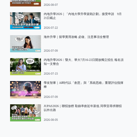
2026-08-07
內地升學2026｜「內地大學升學資助計劃」接受申請 9月
21日截止
2026-07-22
海外升學｜留學實用攻略 必做、注意事項全整理
2026-07-09
内地升學2026︱暨大、華大7月16-22日開放獨立招生 報名須
知一文整合
2026-07-15
學友智庫｜AI時代以「創意」與「系統思維」重塑評估指揮
棒
2026-07-09
JUPAS2026｜聯招放榜 取錄率創近年新低 同學宜尋求聯招
以外出路
2026-08-05