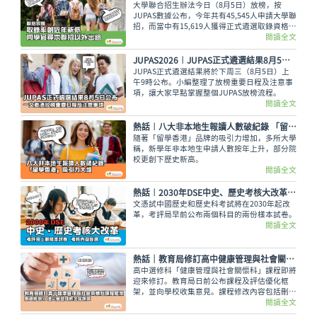
大學聯合招生辦法今日（8月5日）放榜，按
JUPAS數據公布，今年共有45,545人申請大學聯
招，而當中有15,619人獲得正式遴選取錄資格，
佔整體申請人數僅34.29%，創下近年新低。即
閱讀全文
使如此，未獲錄取的同學也不用氣餒，還可以多
留意聯招以外的選擇呢。
JUPAS2026︱JUPAS正式遴選結果8月5日公布 一文看清放榜重要日程及注意事項
JUPAS正式遴選結果將於下周三（8月5日）上
午9時公布。小編整理了放榜重要日程及注意事
項，讓大家早點掌握整個JUPAS放榜流程。
閱讀全文
熱話︱八大非本地生報讀人數破紀錄 「留學香港」吸引力大增
隨著「留學香港」品牌的吸引力增加，多所大學
稱，新學年非本地生申請人數按年上升，部分院
校更創下歷史新高。
閱讀全文
熱話︱2030年DSE中史、歷史考核大改革 考評局上載樣本試卷
文憑試中國歷史和歷史科考試將在2030年起改
革，考評局早前公布兩個科目的兩份樣本試卷。
閱讀全文
熱話｜教育局修訂高中健康管理與社會關懷科課程框架 刪選修單元 增災害管理概念等課題
高中選修科「健康管理與社會關懷科」課程即將
迎來修訂。教育局日前公布課程及評估優化框
架，並向學校收集意見。課程修改內容包括刪除
選修單元，刪減基因改造食物等議題，以及增加
閱讀全文
災害管理概念等課題，修訂課程預計最快可於