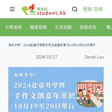
登錄
註冊
升學進修
職業發展
生涯規劃
健康成長
懶
海外升學｜2024赴臺升學暨手作文創嘉年華 於10月19至20日舉行
2024/10/17
Derek Lau