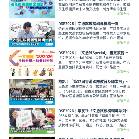
簡單說明這些職業所需的技能和教育背景。鼓勵
學生積極探索未來職業機會，制定清晰的生涯規
劃，勇敢追尋夢想。
閱讀全文
DSE2026｜文憑試放榜輔導機構一覽
仍在為修改課程選擇苦惱的同學，可以參考本文
整匯的文憑試放榜輔導機構，向專業人士尋求幫
忙，把握今年的48小時改選時限，作出更慎重
的選科決定。
閱讀全文
DSE2026│「文憑試Special」 盡覽放榜升學出路最新資訊
「文憑試 Special 2026」提供「重要更新消
息」，並包含升學攻略、就業及學徒訓練、中六
重讀及面試收生等資料，配合《出路指南
2026》讓讀者線上線下接收最全面的放榜動
閱讀全文
向！
熱話｜「第32屆香港國際教育及職業展」圓滿結束 AI發展成潮流趨勢 學友社參展助學生規劃未來
由香港中華廠商聯合會（廠商會）主辦，一連兩
日（7月4至5日）假香港會議展覽中心舉行的
「第32屆香港國際教育及職業展」圓滿結束。
本屆繼續有來自全球20多個國家及地區的院
閱讀全文
校、教育機構，以及政府部門和公私營機構參
與。而學友社亦設有攤位提供即時升學諮詢服
DSE2026｜學友社「文憑試放榜輔導系列」服務 全方位支援考生家長
務。
DSE放榜在即，學友社貫徹「與學生同行」宗
旨，為考生、家長、老師們推出「2026文憑試
放榜輔導系列」，涵蓋工作坊、講座、出路指
南、線上直播及放榜輔導熱線等多元化服務，務
閱讀全文
求陪伴大家以最佳狀態迎接放榜，規劃前路。