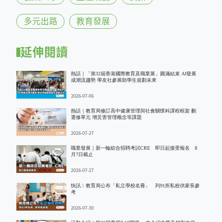
多元出路
教育發展
延伸閱讀
熱話｜「第32屆香港國際教育及職業展」圓滿結束 AI發展
成潮流趨勢 學友社參展助學生規劃未來
2026-07-06
熱話｜教育局修訂高中健康管理與社會關懷科課程框架 刪
選修單元 增災害管理概念等課題
2026-07-27
職業發展｜新一輪綜合招聘考試CRE 即日起接受報名 8
月7日截止
2026-07-27
快訊︱教育局公布「私立學校名冊」 列91所私校供家長參
考
2026-07-30