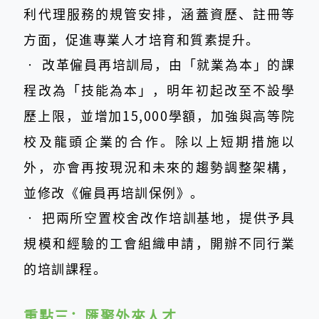
利代理服務的規管安排，涵蓋資歷、註冊等
方面，促進專業人才培育和質素提升。
‧
改革僱員再培訓局，由「就業為本」的課
程改為「技能為本」，明年初起改至不設學
歷上限，並增加15,000學額，加強與高等院
校及龍頭企業的合作。除以上短期措施以
外，亦會再按現況和未來的趨勢調整架構，
並修改《僱員再培訓保例》。
‧
把兩所空置校舍改作培訓基地，提供予具
規模和經驗的工會組織申請，開辦不同行業
的培訓課程。
重點三：
匯聚外來人才