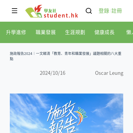
登錄
註冊
升學進修
職業發展
生涯規劃
健康成長
懶
施政報告2024︱一文睇清「教育、青年和職業發展」議題相關的八大重
點
2024/10/16
Oscar Leung