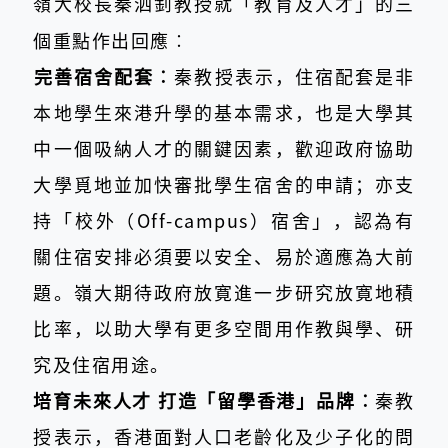
嶺大校長秦泗釗教授就「教育及人才」的三
個重點作出回應︰
完善宿舍配套︰
秦教授表示，住宿配套是非
本地學生來港升學的基本需求，也是大學其
中一個吸納人才的關鍵因素，歡迎政府協助
大學覓地並加快審批學生宿舍的申請；亦支
持「校外（Off-campus）宿舍」，認為有
關住宿安排必須要以安全、易於適應為大前
題。嶺大期待政府放寛進一步研究放寛地積
比率，以助大學有更多空間用作教與學、研
究及住宿用途。
培育未來人才 打造「留學香港」品牌︰
秦教
授表示，香港面對人口老齡化及少子化的問