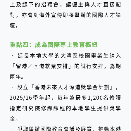
上及線下的招聘會，讓僱主與人才直接配
對，亦會到海外宣傳即將舉辦的國際人才論
壇。
重點四：
成為國際專上教育樞紐
‧
延長本地大學的大灣區校園畢業生納入
「留港／回港就業安排」的試行安排，為期
兩年。
‧
設立「香港未來人才深造獎學金計劃」，
2025/26學年起，每年為最多1,200名修讀
指定研究院修課課程的本地學生提供獎學
金。
‧
爭取舉辦國際教育會議及展覽，推動本港