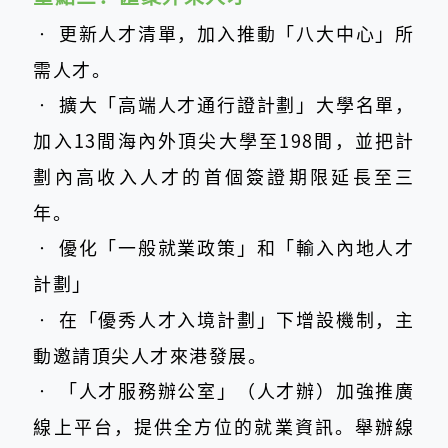
‧
更新人才清單，加入推動「八大中心」所
需人才。
‧
擴大「高端人才通行證計劃」大學名單，
加入13間海內外頂尖大學至198間，並把計
劃內高收入人才的首個簽證期限延長至三
年。
‧
優化「一般就業政策」和「輸入內地人才
計劃」
‧
在「優秀人才入境計劃」下增設機制，主
動邀請頂尖人才來港發展。
‧
「人才服務辦公室」（人才辦）加強推廣
線上平台，提供全方位的就業資訊。舉辦線