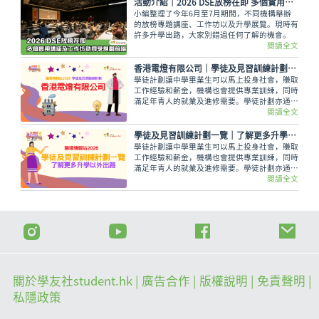
活動介紹｜2026 DSE放榜在即 多個實用講座及工作坊助同學規劃前路
小編整理了今年6月至7月期間，不同機構舉辦
的放榜專題講座、工作坊以及升學展覽。現時有
許多升學出路，大家別錯過任何了解的機會。
閱讀全文
​香港電燈有限公司｜學徒及見習訓練計劃一覽
學徒計劃讓中學畢業生可以馬上投身社會，賺取
工作經驗和薪金，機構也會提供專業訓練，同時
滿足年青人的就業及進修需要。學徒計劃亦通常
提供有系統的培訓，並有明確的晉升階梯，年青
閱讀全文
人參與計劃後，可透過持續進修及累積行業的專
業經驗，按部就班取得認可學歷，發展職業，甚
學徒及見習訓練計劃一覽｜了解更多升學以外出路
至可逐步晉升至管理級人員。
學徒計劃讓中學畢業生可以馬上投身社會，賺取
工作經驗和薪金，機構也會提供專業訓練，同時
滿足年青人的就業及進修需要。學徒計劃亦通常
提供有系統的培訓，並有明確的晉升階梯，年青
閱讀全文
人參與計劃後，可透過持續進修及累積行業的專
業經驗，按部就班取得認可學歷，發展職業，甚
至可逐步晉升至管理級人員。
關於學友社student.hk
| 廣告合作 |
版權說明
| 免責聲明 |
私隱政策