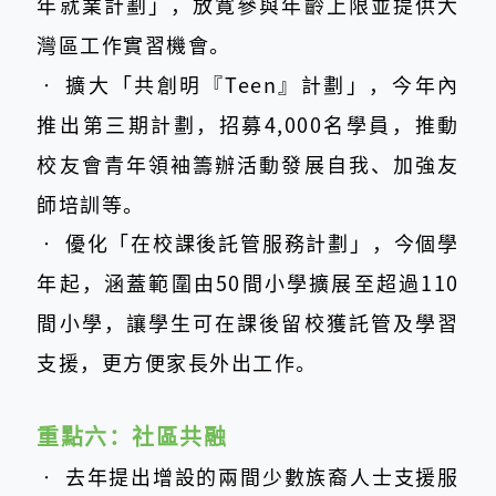
年就業計劃」，放寛參與年齡上限並提供大
灣區工作實習機會。
‧
擴大「共創明『Teen』計劃」，今年內
推出第三期計劃，招募4,000名學員，推動
校友會青年領袖籌辦活動發展自我、加強友
師培訓等。
‧
優化「在校課後託管服務計劃」，今個學
年起，涵蓋範圍由50間小學擴展至超過110
間小學，讓學生可在課後留校獲託管及學習
支援，更方便家長外出工作。
重點六：
社區共融
‧
去年提出增設的兩間少數族裔人士支援服