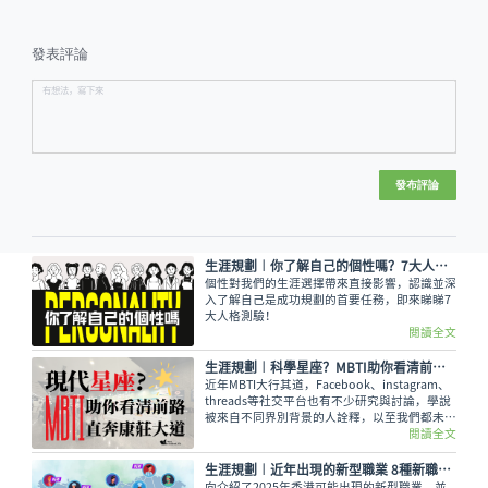
發表評論
發布評論
生涯規劃︱你了解自己的個性嗎？7大人格測驗拆解你的特質！
個性對我們的生涯選擇帶來直接影響，認識並深
入了解自己是成功規劃的首要任務，即來睇睇7
大人格測驗！
閱讀全文
生涯規劃︱科學星座？MBTI助你看清前路 直奔康莊大道
近年MBTI大行其道，Facebook、instagram、
threads等社交平台也有不少研究與討論，學說
被來自不同界別背景的人詮釋，以至我們都未能
完整地看見如「算命大法」一樣神奇的MBTI原
閱讀全文
貌為何，就讓我們由學說的來由、背景談至如何
應用吧！
生涯規劃︱近年出現的新型職業 8種新職業與AI有關
向介紹了2025年香港可能出現的新型職業，並