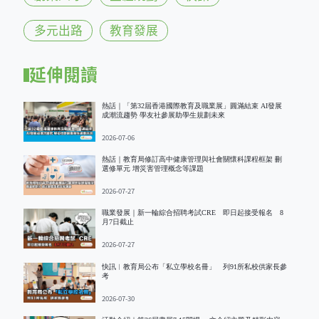
多元出路
教育發展
延伸閱讀
熱話｜「第32屆香港國際教育及職業展」圓滿結束 AI發展
成潮流趨勢 學友社參展助學生規劃未來
2026-07-06
熱話｜教育局修訂高中健康管理與社會關懷科課程框架 刪
選修單元 增災害管理概念等課題
2026-07-27
職業發展｜新一輪綜合招聘考試CRE 即日起接受報名 8
月7日截止
2026-07-27
快訊︱教育局公布「私立學校名冊」 列91所私校供家長參
考
2026-07-30