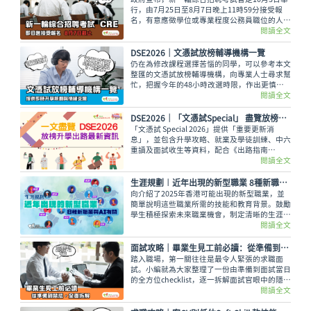
行，由7月25日至8月7日晚上11時59分接受報
名，有意應徵學位或專業程度公務員職位的人士
可報考。
閱讀全文
DSE2026｜文憑試放榜輔導機構一覽
仍在為修改課程選擇苦惱的同學，可以參考本文
整匯的文憑試放榜輔導機構，向專業人士尋求幫
忙，把握今年的48小時改選時限，作出更慎重
的選科決定。
閱讀全文
DSE2026│「文憑試Special」 盡覽放榜升學出路最新資訊
「文憑試 Special 2026」提供「重要更新消
息」，並包含升學攻略、就業及學徒訓練、中六
重讀及面試收生等資料，配合《出路指南
2026》讓讀者線上線下接收最全面的放榜動
閱讀全文
向！
生涯規劃︱近年出現的新型職業 8種新職業與AI有關
向介紹了2025年香港可能出現的新型職業，並
簡單說明這些職業所需的技能和教育背景。鼓勵
學生積極探索未來職業機會，制定清晰的生涯規
劃，勇敢追尋夢想。
閱讀全文
面試攻略｜畢業生見工前必讀：從準備到禁忌，全面拆解
踏入職場，第一關往往是最令人緊張的求職面
試。小編就為大家整理了一份由準備到面試當日
的全方位checklist，逐一拆解面試官眼中的隱藏
禁忌，助你穩奪offer。
閱讀全文