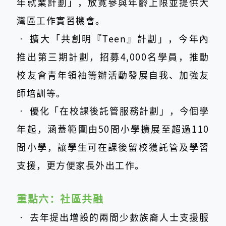
年就業計劃」，放寛參與年齡上限並提供大
灣區工作實習機會。
‧
擴大「共創明『Teen』計劃」，今年內
推出第三期計劃，招募4,000名學員，推動
校友會青年領袖籌辦活動發展自我、加強友
師培訓等。
‧
優化「在校課後託管服務計劃」，今個學
年起，涵蓋範圍由50間小學擴展至超過110
間小學，讓學生可在課後留校獲託管及學習
支援，更方便家長外出工作。
重點六：
社區共融
‧
去年提出增設的兩間少數族裔人士支援服