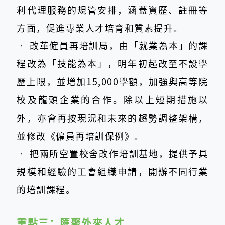
利代理服務的規管安排，涵蓋資歷、註冊等
方面，促進專業人才培育和質素提升。
‧
改革僱員再培訓局，由「就業為本」的課
程改為「技能為本」，明年初起改至不設學
歷上限，並增加15,000學額，加強與高等院
校及龍頭企業的合作。除以上短期措施以
外，亦會再按現況和未來的趨勢調整架構，
並修改《僱員再培訓保例》。
‧
把兩所空置校舍改作培訓基地，提供予具
規模和經驗的工會組織申請，開辦不同行業
的培訓課程。
重點三：
匯聚外來人才