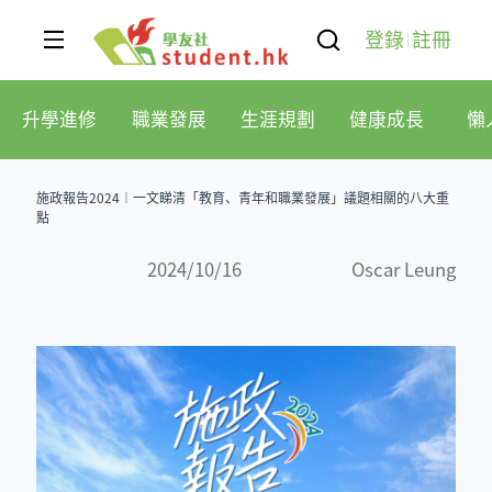
登錄
註冊
升學進修
職業發展
生涯規劃
健康成長
懶
施政報告2024︱一文睇清「教育、青年和職業發展」議題相關的八大重
點
2024/10/16
Oscar Leung