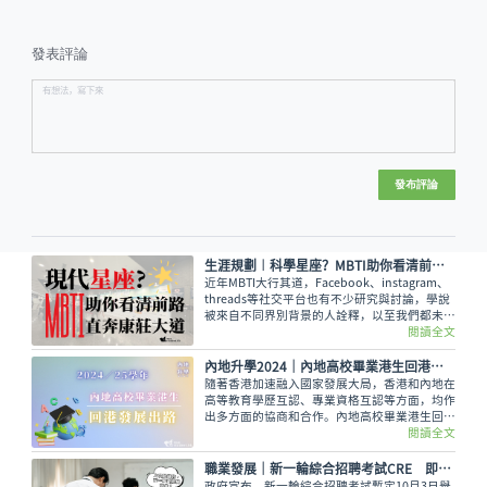
發表評論
發布評論
生涯規劃︱科學星座？MBTI助你看清前路 直奔康莊大道
近年MBTI大行其道，Facebook、instagram、
threads等社交平台也有不少研究與討論，學說
被來自不同界別背景的人詮釋，以至我們都未能
完整地看見如「算命大法」一樣神奇的MBTI原
閱讀全文
貌為何，就讓我們由學說的來由、背景談至如何
應用吧！
內地升學2024｜內地高校畢業港生回港發展出路
隨著香港加速融入國家發展大局，香港和內地在
高等教育學歷互認、專業資格互認等方面，均作
出多方面的協商和合作。內地高校畢業港生回港
發展就有不少出路。
閱讀全文
職業發展｜新一輪綜合招聘考試CRE 即日起接受報名 8月7日截止
政府宣布，新一輪綜合招聘考試暫定10月3日舉