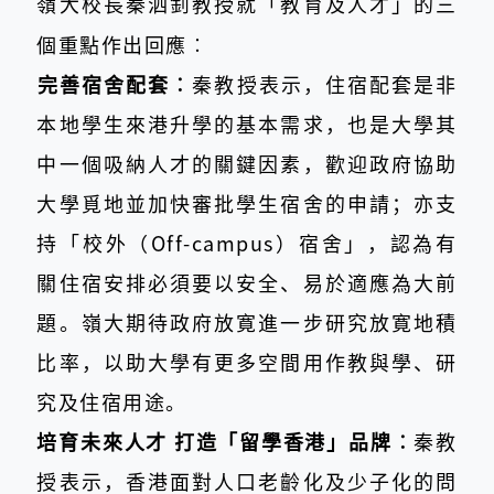
嶺大校長秦泗釗教授就「教育及人才」的三
個重點作出回應︰
完善宿舍配套︰
秦教授表示，住宿配套是非
本地學生來港升學的基本需求，也是大學其
中一個吸納人才的關鍵因素，歡迎政府協助
大學覓地並加快審批學生宿舍的申請；亦支
持「校外（Off-campus）宿舍」，認為有
關住宿安排必須要以安全、易於適應為大前
題。嶺大期待政府放寛進一步研究放寛地積
比率，以助大學有更多空間用作教與學、研
究及住宿用途。
培育未來人才 打造「留學香港」品牌︰
秦教
授表示，香港面對人口老齡化及少子化的問