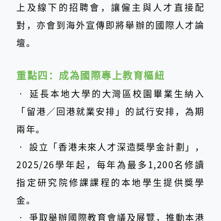
上及線下的招聘會，讓僱主與人才直接配
對，亦會到海外宣傳即將舉辦的國際人才論
壇。
重點四：
成為國際專上教育樞紐
‧
延長本地大學的大灣區校園畢業生納入
「留港／回港就業安排」的試行安排，為期
兩年。
‧
設立「香港未來人才深造獎學金計劃」，
2025/26學年起，每年為最多1,200名修讀
指定研究院修課課程的本地學生提供獎學
金。
‧
爭取舉辦國際教育會議及展覽，推動本港