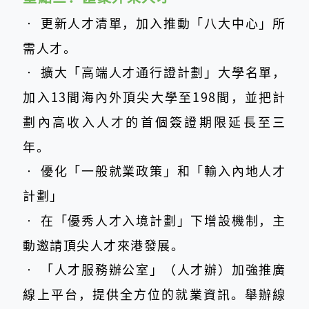
‧
更新人才清單，加入推動「八大中心」所
需人才。
‧
擴大「高端人才通行證計劃」大學名單，
加入13間海內外頂尖大學至198間，並把計
劃內高收入人才的首個簽證期限延長至三
年。
‧
優化「一般就業政策」和「輸入內地人才
計劃」
‧
在「優秀人才入境計劃」下增設機制，主
動邀請頂尖人才來港發展。
‧
「人才服務辦公室」（人才辦）加強推廣
線上平台，提供全方位的就業資訊。舉辦線