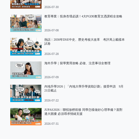
2026-07-30
教育專業︱投身杏壇必讀！4大PGDE教育文憑課程全攻略
2026-07-08
熱話︱2030年DSE中史、歷史考核大改革 考評局上載樣本
試卷
2026-07-28
海外升學｜留學實用攻略 必做、注意事項全整理
2026-07-09
內地升學2026｜「內地大學升學資助計劃」接受申請 9月
21日截止
2026-07-22
JUPAS2026︱聯招放榜前後 同學怎樣做好心理準備？面對
過大困擾 必須尋求情緒支援
2026-07-31