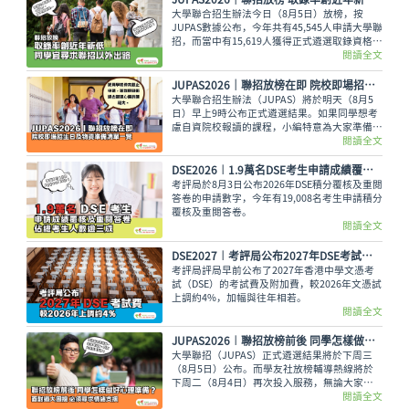
大學聯合招生辦法今日（8月5日）放榜，按
JUPAS數據公布，今年共有45,545人申請大學聯
招，而當中有15,619人獲得正式遴選取錄資格，
佔整體申請人數僅34.29%，創下近年新低。即
閱讀全文
使如此，未獲錄取的同學也不用氣餒，還可以多
留意聯招以外的選擇呢。
JUPAS2026｜聯招放榜在即 院校即場招生日及物資準備清單一覽
大學聯合招生辦法（JUPAS）將於明天（8月5
日）早上9時公布正式遴選結果。如果同學想考
慮自資院校報讀的課程，小編特意為大家準備了
各大專院校的即場招生日詳情與物品準備清單，
閱讀全文
讓大家今晚順利執拾行裝，安心休息。
DSE2026︱1.9萬名DSE考生申請成績覆核及重閱答卷 佔總考生人數逾三成
考評局於8月3日公布2026年DSE積分覆核及重閱
答卷的申請數字，今年有19,008名考生申請積分
覆核及重閱答卷。
閱讀全文
DSE2027︱考評局公布2027年DSE考試費 較2026年上調約4%
考評局評局早前公布了2027年香港中學文憑考
試（DSE）的考試費及附加費，較2026年文憑試
上調約4%，加幅與往年相若。
閱讀全文
JUPAS2026︱聯招放榜前後 同學怎樣做好心理準備？面對過大困擾 必須尋求情緒支援
大學聯招（JUPAS）正式遴選結果將於下周三
（8月5日）公布。而學友社放榜輔導熱線將於
下周二（8月4日）再次投入服務，無論大家有
甚麼出路疑問，又或需要支援輔導、尋求專業意
閱讀全文