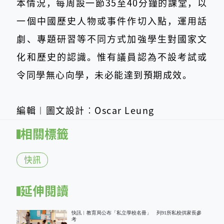
本情況，每周設一節35至40分鐘的課堂，以
一個中國歷史人物或事件作切入點，運用話
劇、專題研習等不同方式加強學生對國家文
化和歷史的認識。惟有議員認為不設考試或
令同學無心向學，未必能達到預期成效。
編輯︱圖文設計︰Oscar Leung
相關標籤
快訊
延伸閱讀
快訊︱教育局公布「私立學校名冊」 列91所私校供家長參
考