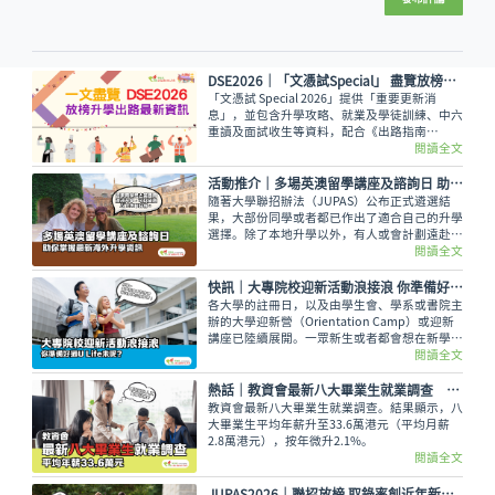
DSE2026│「文憑試Special」 盡覽放榜升學出路最新資訊
「文憑試 Special 2026」提供「重要更新消
息」，並包含升學攻略、就業及學徒訓練、中六
重讀及面試收生等資料，配合《出路指南
2026》讓讀者線上線下接收最全面的放榜動
閱讀全文
向！
活動推介｜多場英澳留學講座及諮詢日 助你掌握最新海外升學資訊
隨著大學聯招辦法（JUPAS）公布正式遴選結
果，大部份同學或者都已作出了適合自己的升學
選擇。除了本地升學以外，有人或會計劃遠赴外
地學習，而在這個8月便有多場英國及澳洲大學
閱讀全文
的升學講座，除了介紹兩地熱門課程，也會簡介
簽證及生活費等重要資訊。
快訊｜大專院校迎新活動浪接浪 你準備好過U Life未呢？
各大學的註冊日，以及由學生會、學系或書院主
辦的大學迎新營（Orientation Camp）或迎新
講座已陸續展開。一眾新生或者都會想在新學年
早些適應新環境，結識到新的同學，迎接豐富精
閱讀全文
彩的大學生活。
熱話│教資會最新八大畢業生就業調查 平均年薪33.6萬元
教資會最新八大畢業生就業調查。結果顯示，八
大畢業生平均年薪升至33.6萬港元（平均月薪
2.8萬港元），按年微升2.1%。
閱讀全文
JUPAS2026｜聯招放榜 取錄率創近年新低 同學宜尋求聯招以外出路