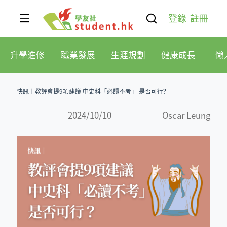
登錄
註冊
升學進修
職業發展
生涯規劃
健康成長
懶
快訊︱教評會提9項建議 中史科「必讀不考」 是否可行？
2024/10/10
Oscar Leung