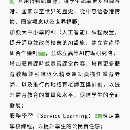
，利用博物館資源，讓學生認識更多有關香
1
港、國家以至世界的歷史，從中感悟香港情
懷、國家觀念以及世界視野；
加強大中小學的AI（人工智能）課程設置，
提升師資並改善校舍的AI設施，建立官產學
研合作機制
，並成立高等AI前瞻研究院；
註2
增加體育課時並豐富課堂內容，培育更多體
育教師並引進退休精英運動員擔任體育老
師，以及推行內地體育老師互換計劃，以提
升體育教育的質量和水平，促進學生的全面
發展；
服務學習（Service Learning）
應定為
註3
學校課程，以提升學生的公民責任感；