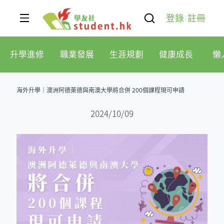
登錄
註冊
升學進修
職業發展
生涯規劃
健康成長
懶
海外升學｜澳洲阿德萊德與南澳大學將合併 200個課程現可申請
2024/10/09