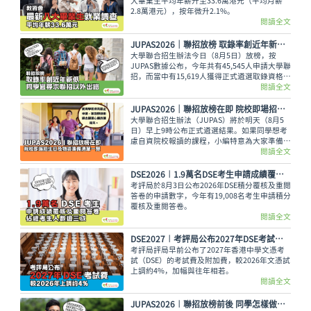
大畢業生平均年薪升至33.6萬港元（平均月薪
2.8萬港元），按年微升2.1%。
閱讀全文
JUPAS2026｜聯招放榜 取錄率創近年新低 同學宜尋求聯招以外出路
大學聯合招生辦法今日（8月5日）放榜，按
JUPAS數據公布，今年共有45,545人申請大學聯
招，而當中有15,619人獲得正式遴選取錄資格，
佔整體申請人數僅34.29%，創下近年新低。即
閱讀全文
使如此，未獲錄取的同學也不用氣餒，還可以多
留意聯招以外的選擇呢。
JUPAS2026｜聯招放榜在即 院校即場招生日及物資準備清單一覽
大學聯合招生辦法（JUPAS）將於明天（8月5
日）早上9時公布正式遴選結果。如果同學想考
慮自資院校報讀的課程，小編特意為大家準備了
各大專院校的即場招生日詳情與物品準備清單，
閱讀全文
讓大家今晚順利執拾行裝，安心休息。
DSE2026︱1.9萬名DSE考生申請成績覆核及重閱答卷 佔總考生人數逾三成
考評局於8月3日公布2026年DSE積分覆核及重閱
答卷的申請數字，今年有19,008名考生申請積分
覆核及重閱答卷。
閱讀全文
DSE2027︱考評局公布2027年DSE考試費 較2026年上調約4%
考評局評局早前公布了2027年香港中學文憑考
試（DSE）的考試費及附加費，較2026年文憑試
上調約4%，加幅與往年相若。
閱讀全文
JUPAS2026︱聯招放榜前後 同學怎樣做好心理準備？面對過大困擾 必須尋求情緒支援