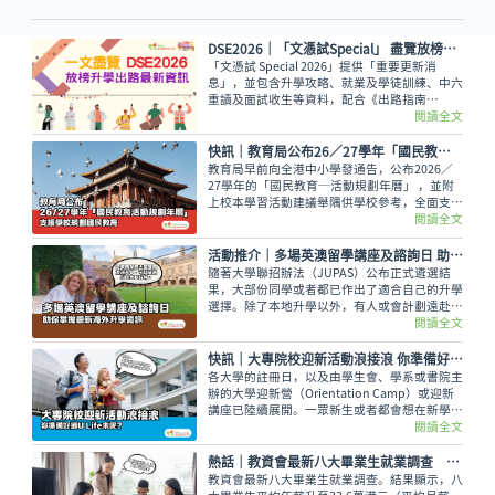
DSE2026│「文憑試Special」 盡覽放榜升學出路最新資訊
「文憑試 Special 2026」提供「重要更新消
息」，並包含升學攻略、就業及學徒訓練、中六
重讀及面試收生等資料，配合《出路指南
2026》讓讀者線上線下接收最全面的放榜動
閱讀全文
向！
快訊｜教育局公布26／27學年「國民教育活動規劃年曆」 支援學校規劃國民教育
教育局早前向全港中小學發通告，公布2026／
27學年的「國民教育─活動規劃年曆」 ，並附
上校本學習活動建議舉隅供學校參考，全面支援
學校規劃和推行國民教育。
閱讀全文
活動推介｜多場英澳留學講座及諮詢日 助你掌握最新海外升學資訊
隨著大學聯招辦法（JUPAS）公布正式遴選結
果，大部份同學或者都已作出了適合自己的升學
選擇。除了本地升學以外，有人或會計劃遠赴外
地學習，而在這個8月便有多場英國及澳洲大學
閱讀全文
的升學講座，除了介紹兩地熱門課程，也會簡介
簽證及生活費等重要資訊。
快訊｜大專院校迎新活動浪接浪 你準備好過U Life未呢？
各大學的註冊日，以及由學生會、學系或書院主
辦的大學迎新營（Orientation Camp）或迎新
講座已陸續展開。一眾新生或者都會想在新學年
早些適應新環境，結識到新的同學，迎接豐富精
閱讀全文
彩的大學生活。
熱話│教資會最新八大畢業生就業調查 平均年薪33.6萬元
教資會最新八大畢業生就業調查。結果顯示，八