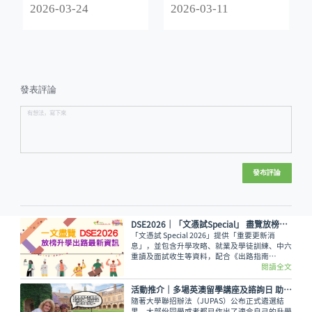
南2026》
2026-03-24
2026-03-11
發表評論
發布評論
DSE2026│「文憑試Special」 盡覽放榜升學出路最新資訊
「文憑試 Special 2026」提供「重要更新消
息」，並包含升學攻略、就業及學徒訓練、中六
重讀及面試收生等資料，配合《出路指南
2026》讓讀者線上線下接收最全面的放榜動
閱讀全文
向！
活動推介｜多場英澳留學講座及諮詢日 助你掌握最新海外升學資訊
隨著大學聯招辦法（JUPAS）公布正式遴選結
果，大部份同學或者都已作出了適合自己的升學