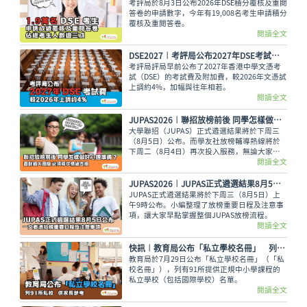
考評局於8月3日公布2026年DSE積分覆核及重閱
答卷的申請數字，今年有19,008名考生申請積分
覆核及重閱答卷。
閱讀全文
DSE2027︱考評局公布2027年DSE考試費 較2026年上調約4%
考評局評局早前公布了2027年香港中學文憑考
試（DSE）的考試費及附加費，較2026年文憑試
上調約4%，加幅與往年相若。
閱讀全文
JUPAS2026︱聯招放榜前後 同學怎樣做好心理準備？面對過大困擾 必須尋求情緒支援
大學聯招（JUPAS）正式遴選結果將於下周三
（8月5日）公布。而學友社放榜輔導熱線將於
下周二（8月4日）再次投入服務，無論大家有
甚麼出路疑問，又或需要支援輔導、尋求專業意
閱讀全文
見，都可致電2503 3399，與學友社輔導員盡情
傾訴！
JUPAS2026︱JUPAS正式遴選結果8月5日公布 一文看清放榜重要日程及注意事項
JUPAS正式遴選結果將於下周三（8月5日）上
午9時公布。小編整理了放榜重要日程及注意事
項，讓大家早點掌握整個JUPAS放榜流程。
閱讀全文
快訊︱教育局公布「私立學校名冊」 列91所私校供家長參考
教育局於7月29日公布「私立學校名冊」（「私
校名冊」），列有91所提供正規中小學課程的
私立學校（包括國際學校）名單。
閱讀全文