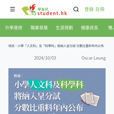
登錄
註冊
升學進修
職業發展
生涯規劃
健康成長
懶
快訊︱小學「人文科」及「科學科」將納入呈分試 分數比重料年內公布
2024/10/03
Oscar Leung