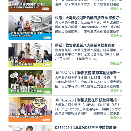
選擇。除了本地升學以外，有人或會計劃遠赴外
地學習，而在這個8月便有多場英國及澳洲大學
閱讀全文
的升學講座，除了介紹兩地熱門課程，也會簡介
簽證及生活費等重要資訊。
快訊｜大專院校迎新活動浪接浪 你準備好過U Life未呢？
各大學的註冊日，以及由學生會、學系或書院主
辦的大學迎新營（Orientation Camp）或迎新
講座已陸續展開。一眾新生或者都會想在新學年
早些適應新環境，結識到新的同學，迎接豐富精
閱讀全文
彩的大學生活。
熱話│教資會最新八大畢業生就業調查 平均年薪33.6萬元
教資會最新八大畢業生就業調查。結果顯示，八
大畢業生平均年薪升至33.6萬港元（平均月薪
2.8萬港元），按年微升2.1%。
閱讀全文
JUPAS2026｜聯招放榜 取錄率創近年新低 同學宜尋求聯招以外出路
大學聯合招生辦法今日（8月5日）放榜，按
JUPAS數據公布，今年共有45,545人申請大學聯
招，而當中有15,619人獲得正式遴選取錄資格，
佔整體申請人數僅34.29%，創下近年新低。即
閱讀全文
使如此，未獲錄取的同學也不用氣餒，還可以多
留意聯招以外的選擇呢。
JUPAS2026｜聯招放榜在即 院校即場招生日及物資準備清單一覽
大學聯合招生辦法（JUPAS）將於明天（8月5
日）早上9時公布正式遴選結果。如果同學想考
慮自資院校報讀的課程，小編特意為大家準備了
各大專院校的即場招生日詳情與物品準備清單，
閱讀全文
讓大家今晚順利執拾行裝，安心休息。
DSE2026︱1.9萬名DSE考生申請成績覆核及重閱答卷 佔總考生人數逾三成