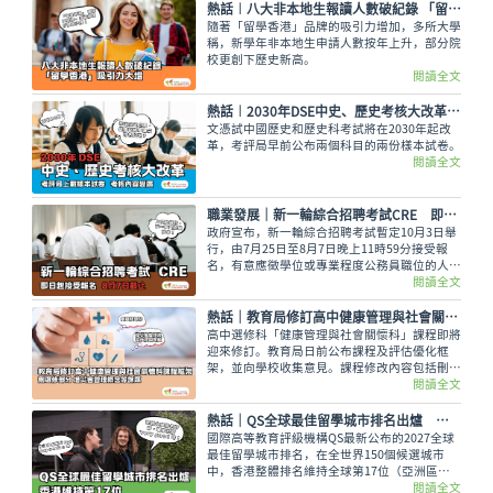
熱話︱八大非本地生報讀人數破紀錄 「留學香港」吸引力大增
隨著「留學香港」品牌的吸引力增加，多所大學
稱，新學年非本地生申請人數按年上升，部分院
校更創下歷史新高。
閱讀全文
熱話︱2030年DSE中史、歷史考核大改革 考評局上載樣本試卷
文憑試中國歷史和歷史科考試將在2030年起改
革，考評局早前公布兩個科目的兩份樣本試卷。
閱讀全文
職業發展｜新一輪綜合招聘考試CRE 即日起接受報名 8月7日截止
政府宣布，新一輪綜合招聘考試暫定10月3日舉
行，由7月25日至8月7日晚上11時59分接受報
名，有意應徵學位或專業程度公務員職位的人士
可報考。
閱讀全文
熱話｜教育局修訂高中健康管理與社會關懷科課程框架 刪選修單元 增災害管理概念等課題
高中選修科「健康管理與社會關懷科」課程即將
迎來修訂。教育局日前公布課程及評估優化框
架，並向學校收集意見。課程修改內容包括刪除
選修單元，刪減基因改造食物等議題，以及增加
閱讀全文
災害管理概念等課題，修訂課程預計最快可於
2028/29 學年起在中四級逐級推行。
熱話｜QS全球最佳留學城市排名出爐 香港維持第17位
國際高等教育評級機構QS最新公布的2027全球
最佳留學城市排名，在全世界150個候選城市
中，香港整體排名維持全球第17位（亞洲區第
8）。
閱讀全文