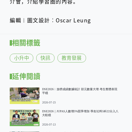
介會，介紹學習圈的內容。
編輯︱圖文設計︰Oscar Leung
相關標籤
小升中
快訊
教育發展
延伸閱讀
DSE2026︱放榜成績數據統計 狀元數量大增 考生整體表現
平穩
2026-07-15
DSE2026｜JUPAS人數增5%競爭增加 學友社料5科22分入八
大較穩
2026-07-13