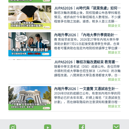
JUPAS2026｜AI時代與「就業焦慮」如何重塑DSE考生的選科藍圖？
聯招次輪改選截止後，院校陸續公布各學科報名
情況。或許由於今年聯招報名人數增加，不少課
程競爭也隨之加劇。據悉，較多人首三志願
（Band A）申請的課程，為護理、教育、理工
閱讀全文
等科目。這種選科趨勢，可反映著甚麼現象呢？
內地升學2026｜「內地大學升學資助計劃」接受申請 9月21日截止
教 育局早前宣布，2026至27學年內地大學升學
資助計劃於7月21日起接受香港學生申請，合資
格者可獲資助在指定內地院校修讀學士學位課
程，而有關申請將於9月21日截止。
閱讀全文
JUPAS2026｜聯招次輪改選結束 教育護理工商管理等傳統學科競爭激烈
隨著中學文憑考試（DSE）成績公布，各位同學
亦順利完成大學聯合招生辦法（JUPAS）的次輪
課程改選。八間資助大學及香港都會大學，日前
公布JUPAS改選後相關數據，包括最多人報名及
閱讀全文
競爭最激烈的學科，當中教育、護理、工商管理
等傳統熱門學科，報讀人數眾多，競爭十分激
內地升學2026｜一文盡覽 文憑試收生計劃2026 錄取階段注意事項、重要日程
烈。
2026年DSE的成績已公布，有意到內地升學的同
學想必已於去年年尾，於網上報名「文憑試收生
計劃」，而在錄取階段的注意須知和重要日程，
謹記不能錯過。
閱讀全文