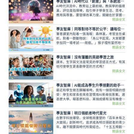
存在微妙的矛盾。
學友智庫｜AI時代以「創意」與「系統思維」重塑評估指揮棒
AI時代洪流中，教育站上最前線。教與學的循環
裏，評估是指揮棒，指引學子學會生活、思考、
應用與尊重。要發揮改革力度，關鍵在於掌握及
駕馭「創意（Creative Thinking）」與「系統
閱讀全文
思維（Systems Thinking）」的雙螺旋。
學友智庫｜同等對待不等於公平：讓每位孩子都發光
筆者課室內貼着一張海報：森林裏，考官坐在桌
前，對着一群動物說：「為公平起見，大家都要
參加同一場考試——爬樹。」猴子理所當然地神
采飛揚，鳥兒也自信滿滿；但金魚和大象卻神情
閱讀全文
茫然。這張圖雖然幽默，卻深刻指出一個教育現
場的困境——一刀切的公平，未必是真正的公
學友智庫｜沒有藩籬的英語學習之旅
平。
課本、生字與文法是常見的學習語言方式，有其
他可使學生更喜歡學習的方式嗎？
閱讀全文
學友智庫｜AI能成為學生升學規劃的助手嗎？
最近和學生做志願輔導時，我有一個很明顯的感
受：學生和家長愈來愈習慣用AI來尋找答案。選
甚麼大學、報甚麼科目、某個成績有沒有機會入
讀……很多人第一時間會先問AI。對選擇焦慮的
閱讀全文
學生和家長來說，AI的即時回應確實很有吸引
力，但問題也正在這裏。
學友智庫｜明日領航者時代星光
在數字科技爆發、全球格局重塑的「百年未有之
大變局」創新時代，追求成為明日領航者的青少
年，離不開要與時代所需結合。「十五五規劃綱
要」官方文件中，「創意/創新」詞彙是高頻的
閱讀全文