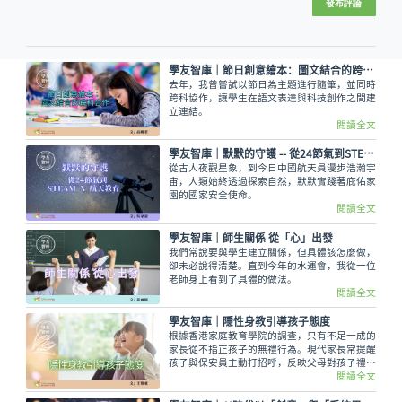
發布評論
學友智庫｜節日創意繪本：圖文結合的跨科合作
去年，我曾嘗試以節日為主題進行隨筆，並同時
跨科協作，讓學生在語文表達與科技創作之間建
立連結。
閱讀全文
學友智庫｜默默的守護 -- 從24節氣到STEAM X 航天教育
從古人夜觀星象，到今日中國航天員漫步浩瀚宇
宙，人類始終透過探索自然，默默實踐著庇佑家
園的國家安全使命。
閱讀全文
學友智庫｜師生關係 從「心」出發
我們常說要與學生建立關係，但具體該怎麼做，
卻未必說得清楚。直到今年的水運會，我從一位
老師身上看到了具體的做法。
閱讀全文
學友智庫｜隱性身教引導孩子態度
根據香港家庭教育學院的調查，只有不足一成的
家長從不指正孩子的無禮行為。現代家長常提醒
孩子與保安員主動打招呼，反映父母對孩子禮儀
的重視。然而，若我們仔細審視日常的言行，我
閱讀全文
們的「隱性身教」，有時可能跟我們的教養方針