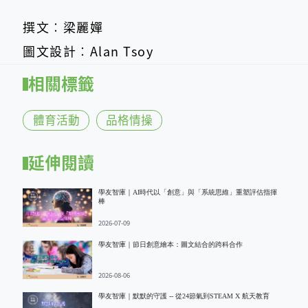
撰文︰梁麗嬋
圖文設計︰Alan Tsoy
相關標籤
體育活動
品格情操
延伸閱讀
學友智庫｜AI時代以「創意」與「系統思維」重塑評估指揮
棒
2026-07-09
學友智庫｜節日創意繪本：圖文結合的跨科合作
2026-08-06
學友智庫｜默默的守護 -- 從24節氣到STEAM X 航天教育