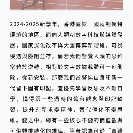
2024-2025新學年，香港處於一國兩制獨特
環境的地區，面向人類AI數字科技與媒體發
展，國家深化改革與大國博弈新階段，可說
機遇與險阻並存。倘若我們警覺人類的思維
常難於逆轉，相對於文字數據載體可一刻删
除，從新安裝，那麼我們當警惕自身和新一
代留下固有印記，宜優先學習反思及不斷自
學，懂得跟一些過時的舊有觀念與印記缺
裂，提升創新求變精神，替代僵化不變思
維。變之中，總有一些核心不變的價值觀與
可供類推轉化的規律，筆者認為可從「實踐