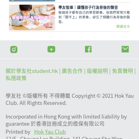
核心詞。「以創新為第一動力」、「激發全民族
文化創新創造活力」就是當中的關鍵主張。
學友智庫｜讀懂孩子行為背後的聲音
每個孩子都有自己的學習節奏，但我們常常只看
到「跟不上」的表象，卻忘了傾聽行為背後的聲
音。
閱讀全文
關於學友社student.hk
| 廣告合作 |
版權說明
| 免責聲明 |
私隱政策
學友社 ©版權所有 不得轉載 Copyright © 2021 Hok Yau
Club. All Rights Reserved.
Incorporated in Hong Kong with limited liability by
guarantee 於香港註冊成立的擔保有限公司
Printed by
Hok Yau Club
12/F., Cheung Lee Building, 141 Cheung Sha Wan