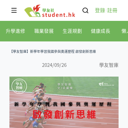
登錄
註冊
升學進修
職業發展
生涯規劃
健康成長
懶
【學友智庫】新學年學習我國參與奧運歷程 啟發創新思維
2024/09/26
學友智庫