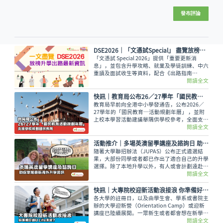
發布評論
DSE2026│「文憑試Special」 盡覽放榜升學出路最新資訊
「文憑試 Special 2026」提供「重要更新消
息」，並包含升學攻略、就業及學徒訓練、中六
重讀及面試收生等資料，配合《出路指南
2026》讓讀者線上線下接收最全面的放榜動
閱讀全文
向！
快訊｜教育局公布26／27學年「國民教育活動規劃年曆」 支援學校規劃國民教育
教育局早前向全港中小學發通告，公布2026／
27學年的「國民教育─活動規劃年曆」 ，並附
上校本學習活動建議舉隅供學校參考，全面支援
學校規劃和推行國民教育。
閱讀全文
活動推介｜多場英澳留學講座及諮詢日 助你掌握最新海外升學資訊
隨著大學聯招辦法（JUPAS）公布正式遴選結
果，大部份同學或者都已作出了適合自己的升學
選擇。除了本地升學以外，有人或會計劃遠赴外
地學習，而在這個8月便有多場英國及澳洲大學
閱讀全文
的升學講座，除了介紹兩地熱門課程，也會簡介
簽證及生活費等重要資訊。
快訊｜大專院校迎新活動浪接浪 你準備好過U Life未呢？
各大學的註冊日，以及由學生會、學系或書院主
辦的大學迎新營（Orientation Camp）或迎新
講座已陸續展開。一眾新生或者都會想在新學年
早些適應新環境，結識到新的同學，迎接豐富精
閱讀全文