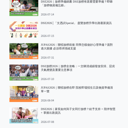
DSE2026｜放榜準備錦囊 DSE放榜有甚麼需要準備？即睇
「放榜物資備忘錄」
2026-07-14
DSE2026│「文憑試Special」 盡覽放榜升學出路最新資訊
2026-07-15
JUPAS2026︱聯招放榜前後 同學怎樣做好心理準備？面對
過大困擾 必須尋求情緒支援
2026-07-31
DSE放榜2026｜放榜全攻略：一文睇清成績發放安排、惡劣
天氣應變及重要注意事項
2026-07-10
JUPAS2026｜聯招放榜在即 院校即場招生日及物資準備清
單一覽
2026-08-04
DSE2026｜家長如何與子女同行放榜？給予支持 + 陪伴智慧
+ 掌握出路資訊
2026-07-08