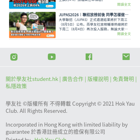
閱讀全文
JUPAS2026︱聯招放榜前後 同學怎樣做好心理準備？面對過大困擾 必須尋求情緒支援
大學聯招（JUPAS）正式遴選結果將於下周三
（8月5日）公布。而學友社放榜輔導熱線將於
下周二（8月4日）再次投入服務，無論大家有
甚麼出路疑問，又或需要支援輔導、尋求專業意
閱讀全文
見，都可致電2503 3399，與學友社輔導員盡情
傾訴！
關於學友社student.hk
| 廣告合作 |
版權說明
| 免責聲明 |
私隱政策
學友社 ©版權所有 不得轉載 Copyright © 2021 Hok Yau
Club. All Rights Reserved.
Incorporated in Hong Kong with limited liability by
guarantee 於香港註冊成立的擔保有限公司
Printed by
Hok Yau Club