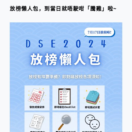
放榜懶人包，到當日就唔駛咁「騰雞」啦~