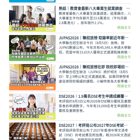
彩的大學生活。
熱話│教資會最新八大畢業生就業調查 平均年薪33.6萬元
教資會最新八大畢業生就業調查。結果顯示，八
大畢業生平均年薪升至33.6萬港元（平均月薪
2.8萬港元），按年微升2.1%。
閱讀全文
JUPAS2026｜聯招放榜 取錄率創近年新低 同學宜尋求聯招以外出路
大學聯合招生辦法今日（8月5日）放榜，按
JUPAS數據公布，今年共有45,545人申請大學聯
招，而當中有15,619人獲得正式遴選取錄資格，
佔整體申請人數僅34.29%，創下近年新低。即
閱讀全文
使如此，未獲錄取的同學也不用氣餒，還可以多
留意聯招以外的選擇呢。
JUPAS2026｜聯招放榜在即 院校即場招生日及物資準備清單一覽
大學聯合招生辦法（JUPAS）將於明天（8月5
日）早上9時公布正式遴選結果。如果同學想考
慮自資院校報讀的課程，小編特意為大家準備了
各大專院校的即場招生日詳情與物品準備清單，
閱讀全文
讓大家今晚順利執拾行裝，安心休息。
DSE2026︱1.9萬名DSE考生申請成績覆核及重閱答卷 佔總考生人數逾三成
考評局於8月3日公布2026年DSE積分覆核及重閱
答卷的申請數字，今年有19,008名考生申請積分
覆核及重閱答卷。
閱讀全文
DSE2027︱考評局公布2027年DSE考試費 較2026年上調約4%
考評局評局早前公布了2027年香港中學文憑考
試（DSE）的考試費及附加費，較2026年文憑試
上調約4%，加幅與往年相若。