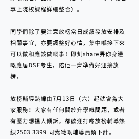
專上院校課程詳細整合〉。
同學們除了要注意放榜當日成績發放安排及
相關事宜，亦要調整好心情，集中喺接下來
可以做和應該做嘅事！即刻share畀你身邊
嘅應屆DSE考生，陪佢一齊準備好迎接放
榜。
放榜輔導熱線由7月13日（六）起就會為大
家服務！大家有任何關於升學嘅問題，或者
有壓力想揾人傾訴，都歡迎打嚟放榜輔導熱
線2503 3399 同我哋嘅輔導員傾下計。