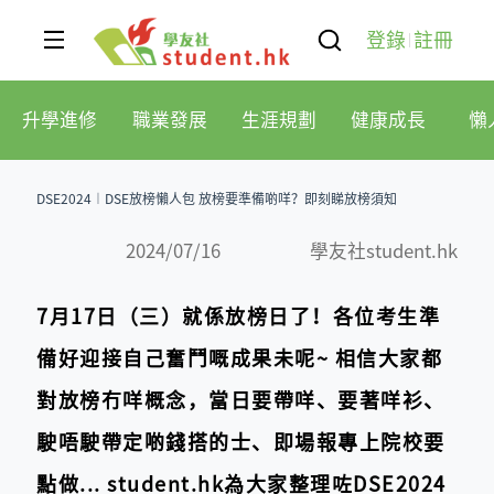
登錄
註冊
升學進修
職業發展
生涯規劃
健康成長
懶
DSE2024︱DSE放榜懶人包 放榜要準備啲咩？即刻睇放榜須知
2024/07/16
學友社student.hk
7月17日（三）就係放榜日了！各位考生準
備好迎接自己奮鬥嘅成果未呢~ 相信大家都
對放榜冇咩概念，當日要帶咩、要著咩衫、
駛唔駛帶定啲錢搭的士、即場報專上院校要
點做... student.hk為大家整理咗DSE2024