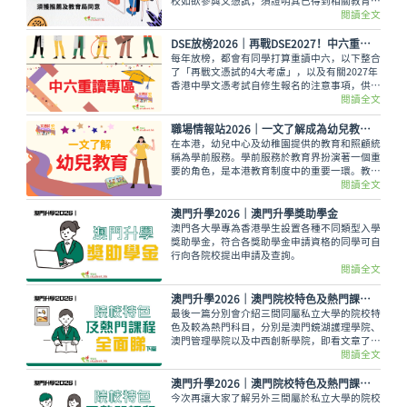
校如欲參與文憑試，須證明其已得到相關教育局
或部門向教育局推薦，並獲教育局同意。
閱讀全文
DSE放榜2026│再戰DSE2027！中六重讀專區
每年放榜，都會有同學打算重讀中六，以下整合
了「再戰文憑試的4大考慮」，以及有關2027年
香港中學文憑考試自修生報名的注意事項，供同
學參考，同時可向老師或專業人士查詢，深思熟
閱讀全文
慮自己是否適合走這條路！
職場情報站2026｜一文了解成為幼兒教育工作者需具備的條件及最新薪酬
在本港，幼兒中心及幼稚園提供的教育和照顧統
稱為學前服務。學前服務於教育界扮演著一個重
要的角色，是本港教育制度中的重要一環。教育
統籌委員會亦強調「幼兒教育是為終身學習和全
閱讀全文
人發展奠定基礎的重要階段」。從事幼兒教育的
工作者，更是擔當一個領導的角色，須把兒童的
澳門升學2026｜澳門升學獎助學金
需要與教學理論結合，為他們提供各式各樣的教
澳門各大學專為香港學生設置各種不同類型入學
學服務
獎助學金，符合各獎助學金申請資格的同學可自
行向各院校提出申請及查詢。
閱讀全文
澳門升學2026｜澳門院校特色及熱門課程全面睇（下篇）
最後一篇分別會介紹三間同屬私立大學的院校特
色及較為熱門科目，分別是澳門鏡湖護理學院、
澳門管理學院以及中西創新學院，即看文章了解
更多！
閱讀全文
澳門升學2026｜澳門院校特色及熱門課程全面睇 (中篇)
今次再讓大家了解另外三間屬於私立大學的院校