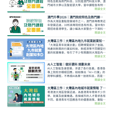
特色及較為熱門科目，分別是澳門科技大學、澳
門城市大學以及聖若瑟大學，當中課程各有特
色，同樣受到不少外地學生熱捧啊！
閱讀全文
澳門升學2026｜澳門院校特色及熱門課程全面睇（上篇）
作為大灣區重點發展城市之一，澳門高等教育近
年發展迅速，10所高等院校各有所長，當中有9
間招收香港學生。讓小編為大家整合一下資料，
介紹不同院校具特色以及較為熱門的科目，當中
閱讀全文
課程類型多元化，既有完善配套，更深受外地學
生歡迎，值得參考。
大灣區工作｜大灣區內地九市就業創業知多啲 一覽青年創新創業基地
「大灣區青年就業計劃」招聘博覽提供了金融、
地產到新興的行業如科技、新經濟等不同類型行
業的就業機會，吸引了不少有興趣到大灣區內地
城市發展的香港年輕人參與。
閱讀全文
AI人工智能｜做好選科 規劃未來
AI人工智能急速發展，滲透了各行各業。香港各
專上院校亦積極回應，紛紛推出「AI + 行業」的
跨學科課程，不再視AI為單一技術科目，而是結
合專業知識的複合能力。
閱讀全文
大灣區工作︱大灣區內地城市就業情報 了解重點發展產業、優惠政策、招聘計劃
粵港澳大灣區發展迅速，為香港青年帶來不少升
學、就業及創業機遇。各個城市的人才需求各有
不同，香港青年可因應各市的優惠政策、重點發
展產業和自身優勢等，按需要作出適合自己的選
閱讀全文
擇。