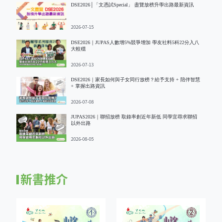
DSE2026│「文憑試Special」 盡覽放榜升學出路最新資訊
2026-07-15
DSE2026｜JUPAS人數增5%競爭增加 學友社料5科22分入八
大較穩
2026-07-13
DSE2026｜家長如何與子女同行放榜？給予支持 + 陪伴智慧
+ 掌握出路資訊
2026-07-08
JUPAS2026｜聯招放榜 取錄率創近年新低 同學宜尋求聯招
以外出路
2026-08-05
新書推介