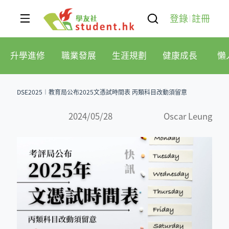
登錄
註冊
升學進修
職業發展
生涯規劃
健康成長
懶
DSE2025︱教育局公布2025文憑試時間表 丙類科目改動須留意
2024/05/28
Oscar Leung