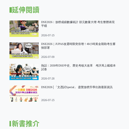
延伸閱讀
DSE2026︱放榜成績數據統計 狀元數量大增 考生整體表現
平穩
2026-07-15
DSE2026｜JUPAS改選時限突倍增！48小時黃金期助考生審
慎部署
2026-07-09
熱話︱2030年DSE中史、歷史考核大改革 考評局上載樣本
試卷
2026-07-28
DSE2026│「文憑試Special」 盡覽放榜升學出路最新資訊
2026-07-15
新書推介