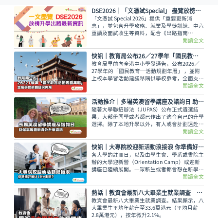
DSE2026│「文憑試Special」 盡覽放榜升學出路最新資訊
「文憑試 Special 2026」提供「重要更新消
息」，並包含升學攻略、就業及學徒訓練、中六
重讀及面試收生等資料，配合《出路指南
2026》讓讀者線上線下接收最全面的放榜動
閱讀全文
向！
快訊｜教育局公布26／27學年「國民教育活動規劃年曆」 支援學校規劃國民教育
教育局早前向全港中小學發通告，公布2026／
27學年的「國民教育─活動規劃年曆」 ，並附
上校本學習活動建議舉隅供學校參考，全面支援
學校規劃和推行國民教育。
閱讀全文
活動推介｜多場英澳留學講座及諮詢日 助你掌握最新海外升學資訊
隨著大學聯招辦法（JUPAS）公布正式遴選結
果，大部份同學或者都已作出了適合自己的升學
選擇。除了本地升學以外，有人或會計劃遠赴外
地學習，而在這個8月便有多場英國及澳洲大學
閱讀全文
的升學講座，除了介紹兩地熱門課程，也會簡介
簽證及生活費等重要資訊。
快訊｜大專院校迎新活動浪接浪 你準備好過U Life未呢？
各大學的註冊日，以及由學生會、學系或書院主
辦的大學迎新營（Orientation Camp）或迎新
講座已陸續展開。一眾新生或者都會想在新學年
早些適應新環境，結識到新的同學，迎接豐富精
閱讀全文
彩的大學生活。
熱話│教資會最新八大畢業生就業調查 平均年薪33.6萬元
教資會最新八大畢業生就業調查。結果顯示，八
大畢業生平均年薪升至33.6萬港元（平均月薪
2.8萬港元），按年微升2.1%。