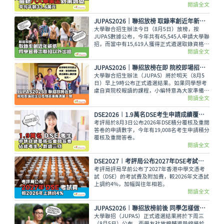
閱讀全文
JUPAS2026｜聯招放榜 取錄率創近年新低 同學宜尋求聯招以外出路
大學聯合招生辦法今日（8月5日）放榜，按
JUPAS數據公布，今年共有45,545人申請大學聯
招，而當中有15,619人獲得正式遴選取錄資格，
佔整體申請人數僅34.29%，創下近年新低。即
閱讀全文
使如此，未獲錄取的同學也不用氣餒，還可以多
留意聯招以外的選擇呢。
JUPAS2026｜聯招放榜在即 院校即場招生日及物資準備清單一覽
大學聯合招生辦法（JUPAS）將於明天（8月5
日）早上9時公布正式遴選結果。如果同學想考
慮自資院校報讀的課程，小編特意為大家準備了
各大專院校的即場招生日詳情與物品準備清單，
閱讀全文
讓大家今晚順利執拾行裝，安心休息。
DSE2026︱1.9萬名DSE考生申請成績覆核及重閱答卷 佔總考生人數逾三成
考評局於8月3日公布2026年DSE積分覆核及重閱
答卷的申請數字，今年有19,008名考生申請積分
覆核及重閱答卷。
閱讀全文
DSE2027︱考評局公布2027年DSE考試費 較2026年上調約4%
考評局評局早前公布了2027年香港中學文憑考
試（DSE）的考試費及附加費，較2026年文憑試
上調約4%，加幅與往年相若。
閱讀全文
JUPAS2026︱聯招放榜前後 同學怎樣做好心理準備？面對過大困擾 必須尋求情緒支援
大學聯招（JUPAS）正式遴選結果將於下周三
（8月5日）公布。而學友社放榜輔導熱線將於