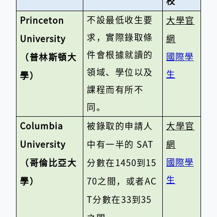
校
不設最低收生要
Princeton
大學官
求，實際錄取條
University
網
件會根據就讀的
國際學
（普林斯頓大
領域、學位以及
生
學）
課程而有所不
同。
Columbia
被錄取的申請人
大學官
University
中有一半的
SAT
網
國際學
（哥倫比亞大
分數在
1450
到
15
生
學）
70
之間，或者
AC
T
分數在
33
到
35