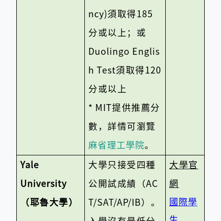
ncy)
須取得
185
分或以上；或
Duolingo Englis
h Test
須取得
120
分或以上
* MIT
提供推薦分
數，詳情可瀏覽
麻省理工學院
​。
Yale
大學只接受四種
​大學官
University
公開試成績（
AC
網
國際學
（耶魯大學）
T/SAT/AP/IB
）。
生
入學沒有最低分