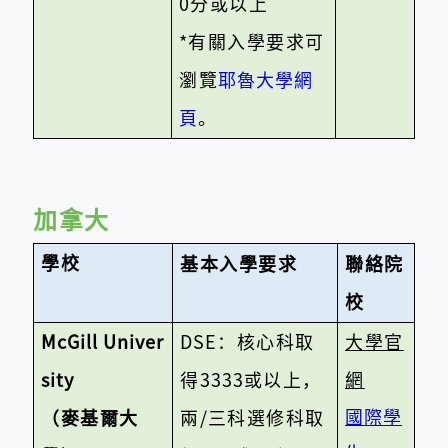
0
分或以上
*
有關入學要求可
瀏覽
耶魯大學網
頁
。
加拿大
學校
基本入學要求
聯絡院
校
McGill Univer
DSE
：核心科取
大學官
sity
得
3333
或以上，
網
國際學
（麥基爾大
兩
/
三科選修科取