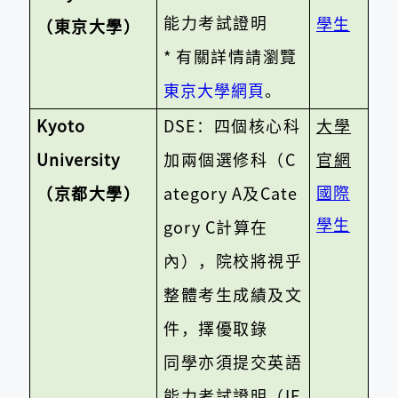
能力考試證明
學生
（東京大學）
*
有關詳情請瀏覽
東京大學網頁
。
Kyoto
DSE
：四個核心科
大學
University
加兩個選修科（
C
官網
國際
（京都大學）
ategory A
及
Cate
學生
gory C
計算在
內），院校將視乎
整體考生成績及文
件，擇優取錄
同學亦須提交英語
能力考試證明（
IE