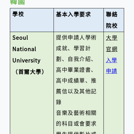
韓國
學校
基本入學要求
聯絡
院校
提供申請人學術
Seoul
大學
成就、學習計
National
官網
劃、自我介紹、
入學
University
高中畢業證書、
申請
（首爾大學）
高中成績單、推
薦信以及其他記
錄
音樂及藝術相關
的科目或會要求