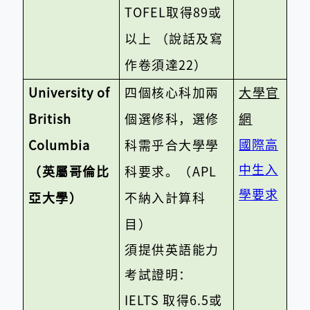
TOFEL
取得
89
或
以上
（說話及寫
作卷須達
22
）
University of
四個核心科加兩
大學官
British
個選修科，選修
網
國際高
Columbia
科需乎合大學學
中生入
（英屬哥倫比
科要求。（
APL
學要求
亞大學）
不納入計算科
目）
須提供英語能力
考試證明：
IELTS
取得
6.5
或