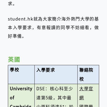
求。
student.hk就為大家簡介海外熱門大學的基
本入學要求，有意報讀的同學不妨細看，做
好準備。
英國
學校
入學要求
聯絡院
校
University
DSE
：核心科至少
大學官
of
達第
5
級，其中最
網
Cambridg
少兩科須達
5*
；於
國際學