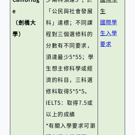
e
「公民與社會發展
生
國際學
（劍橋大
科」達標；不同課
生入學
學）
程對三個選修科的
要求
分數有不同要求，
須達最少
5*55
；學
生想主修科學或經
濟的科目，三科選
修科取得
5*5*5
。
IELTS
：取得
7.5
或
以上的成績
*
有關
入學要求可瀏