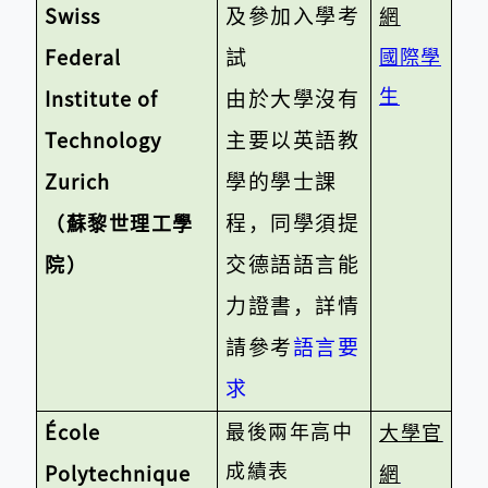
及參加入學考
Swiss
網
試
國際學
Federal
生
由於大學沒有
Institute of
主要以英語教
Technology
學的學士課
Zurich
程，同學須提
（蘇黎世理工學
交德語語言能
院）
力證書，詳情
請參考
語言要
求
最後兩年高中
École
大學官
成績表
Polytechnique
網