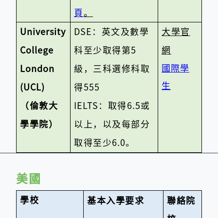
頁
。
University
DSE
：英文及數學
大學官
College
科至少取得第
5
網
​國際學
London
級，三科選修科取
生
(UCL)
得
555
（倫敦大
IELTS
：取得
6.5
或
學學院）
以上，以及每部分
取得至少
6.0。
美國
學校
基本入學要求
聯絡院