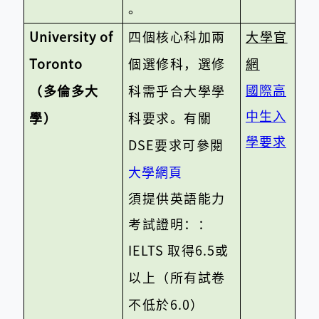
。
University of
四個核心科加兩
大學官
Toronto
個選修科，選修
網
國際高
（多倫多大
科需乎合大學學
中生入
學）
科要求。有關
學要求
DSE
要求可參閱
大學網頁
須提供英語能力
考試證明：：
IELTS
取得
6.5
或
以上（所有試卷
不低於
6.0
）