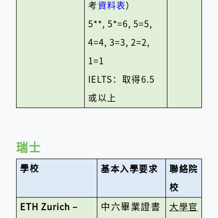
考
資料表
）
5**, 5*=6, 5=5,
4=4, 3=3, 2=2,
1=1
IELTS
：取得
6.5
或以上
瑞士
學校
基本入學要求
聯絡院
校
中六畢業證書
ETH Zurich –
大學官