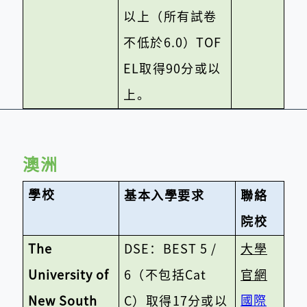
以上（所有試卷
不低於
6.0
）
TOF
EL
取得
90
分或以
上。
澳洲
學校
基本入學要求
聯絡
院校
The
DSE
：
BEST 5 /
大學
University of
6
（不包括
Cat
官網
國際
New South
C
）取得
17
分或以