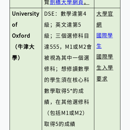
覽
劍橋大學網頁
。
University
DSE
：數學達第
4
大學官
of
級；英文達第
5
網
國際學
Oxford
級；三個選修科目
生
（牛津大
達
555
，
M1
或
M2
會
國際學
學）
被視為其中一個選
生入學
修科；想修讀數學
要求
的學生須在核心科
數學取得
5*
的成
績，在其他選修科
（包括
M1
或
M2
）
取得
5
的成績