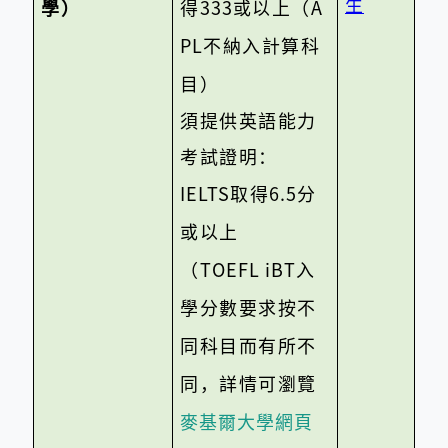
生
學）
得
333
或以上（
A
PL
不納入計算科
目）
須提供英語能力
考試證明：
IELTS
取得
6.5
分
或以上
（
TOEFL iBT
入
學分數要求按不
同科目而有所不
同，
詳情可瀏覽
麥基爾大學網頁