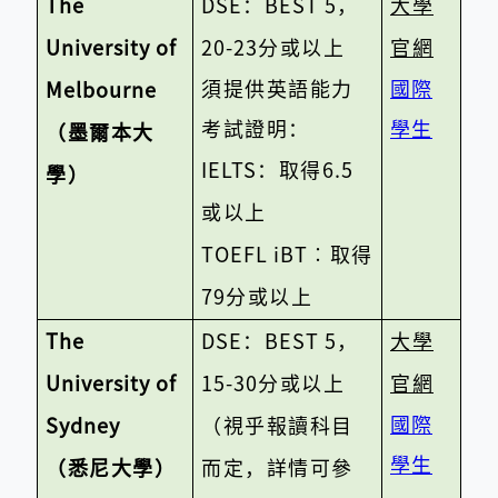
The
DSE
：
BEST 5
，
大學
University of
20-23
分或以上
官網
須提供英語能力
國際
Melbourne
考試證明：
學生
（墨爾本大
IELTS
：取得
6.5
學）
或以上
TOEFL iBT
︰取得
79
分或以上
The
DSE
：
BEST 5
，
大學
University of
15-30
分或以上
官網
國際
Sydney
（視乎報讀科目
學生
（悉尼大學）
而定，詳情可參