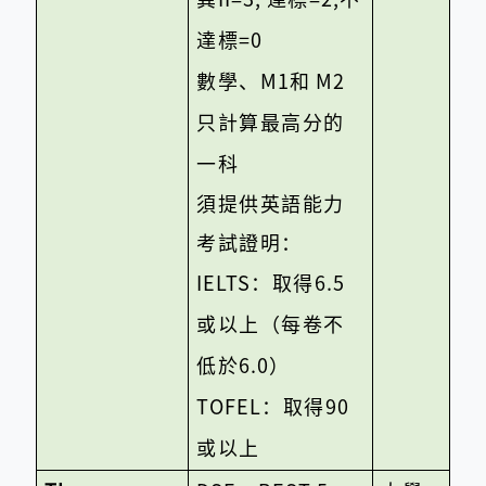
達標
=0
數學、
M1
和
M2
只計算最高分的
一科
須提供英語能力
考試證明：
IELTS
：取得
6.5
或以上（每卷不
低於
6.0
）
TOFEL
：取得
90
或以上