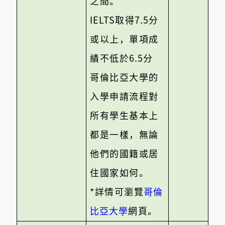
之間。
IELTS
取得
7.5
分
或以上，單項成
績不低於
6.5
分
哥倫比亞大學的
入學申請流程對
所有學生基本上
都是一樣，無論
他們的國籍或居
住國家如何。
*詳情可瀏覽
哥倫
比亞大學
網頁。