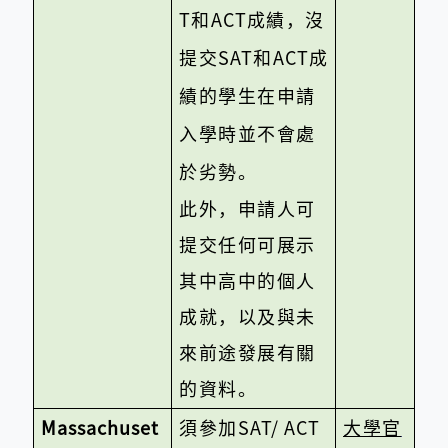
T
和
ACT
成績，沒
提交
SAT
和
ACT
成
績的學生在申請
入學時並不會處
於劣勢。
此外，申請人可
提交任何可展示
其中高中的個人
成就，以及與未
來前途發展有關
的資料。
Massachuset
須參加
SAT/ ACT
大學官