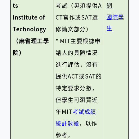
ts
考試（毋須提供
A
網
國際學
Institute of
CT
寫作或
SAT
選
生
Technology
修論文部分）
（麻省理工學
* MIT
主要根據申
院）
請人的具體情況
進行評估，沒有
提供
ACT
或
SAT
的
特定要求分數，
但學生可瀏覽近
年
MIT
考試成績
統計數據
，以作
參考。