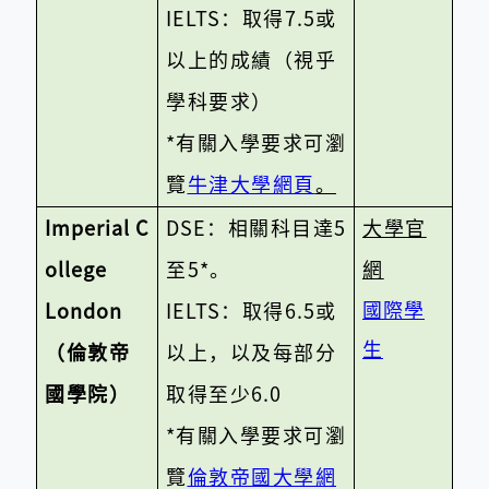
IELTS
：取得
7.5
或
以上的成績（視乎
學科要求）
*
有關入學要求可瀏
覽
牛津大學網頁
。
Imperial C
DSE
：相關科目達
5
大學官
ollege
至
5*
。
網
國際學
London
IELTS
：取得
6.5
或
生
（倫敦帝
以上，以及每部分
國學院）
取得至少
6.0
*
有關入學要求可瀏
覽
倫敦帝國大學網