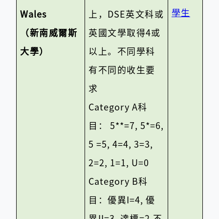
學生
Wales
上，
DSE
英文科或
（新南威爾斯
英國文學取得
4
或
大學）
以上。不同學科
有不同的收生要
求
Category A
科
目：
5**=7, 5*=6,
5 =5, 4=4, 3=3,
2=2, 1=1, U=0
Category B
科
目：優異
I=4,
優
異
II=3,
達標
=2,
不