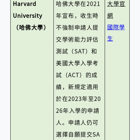
Harvard
哈佛大學在
2021
​大學官
University
年宣布，收生時
網
國際學
（哈佛大學）
不強制申請人提
生
交學術能力評估
測試（
SAT
）和
美國大學入學考
試（
ACT
）的成
績，新規定適用
於在
2023
年至
20
26
年入學的申請
人。申請人仍可
選擇自願提交
SA