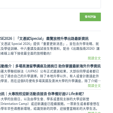
發布評論
DSE2026│「文憑試Special」 盡覽放榜升學出路最新資訊
「文憑試 Special 2026」提供「重要更新消息」，並包含升學攻略、就
業及學徒訓練、中六重讀及面試收生等資料，配合《出路指南2026》讓
讀者線上線下接收最全面的放榜動向！
閱讀全文
活動推介｜多場英澳留學講座及諮詢日 助你掌握最新海外升學資訊
隨著大學聯招辦法（JUPAS）公布正式遴選結果，大部份同學或者都已
作出了適合自己的升學選擇。除了本地升學以外，有人或會計劃遠赴外
地學習，而在這個8月便有多場英國及澳洲大學的升學講座，除了介紹兩
地熱門課程，也會簡介簽證及生活費等重要資訊。
閱讀全文
快訊｜大專院校迎新活動浪接浪 你準備好過U Life未呢？
各大學的註冊日，以及由學生會、學系或書院主辦的大學迎新營
（Orientation Camp）或迎新講座已陸續展開。一眾新生或者都會想在
新學年早些適應新環境，結識到新的同學，迎接豐富精彩的大學生活。