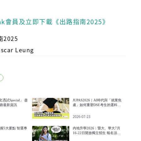
t.hk會員及立即下載《出路指南2025》
2025
ar Leung
劃
文憑試Special」 盡
JUPAS2026｜AI時代與「就業焦
路最新資訊
慮」如何重塑DSE考生的選科藍
圖？
2026-07-23
｜掌握5大要點 智選專
内地升學2026︱暨大、華大7月
16-22日開放獨立招生 報名須知
一文整合