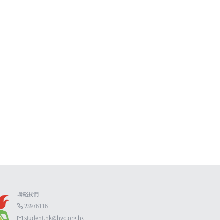
聯絡我們

23976116

student.hk@hyc.org.hk