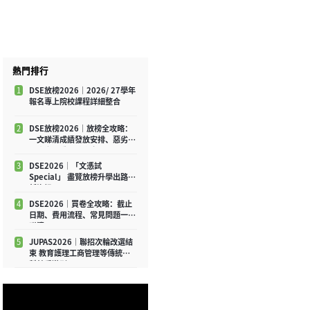
熱門排行
1
DSE放榜2026｜2026/ 27學年
報名專上院校課程詳細整合
2
DSE放榜2026｜放榜全攻略：
一文睇清成績發放安排、惡劣天
氣應變及重要注意事項
3
DSE2026│「文憑試
Special」 盡覽放榜升學出路最
新資訊
4
DSE2026｜買卷全攻略：截止
日期、費用流程、常見問題一文
睇清
5
JUPAS2026｜聯招次輪改選結
束 教育護理工商管理等傳統學
科競爭激烈