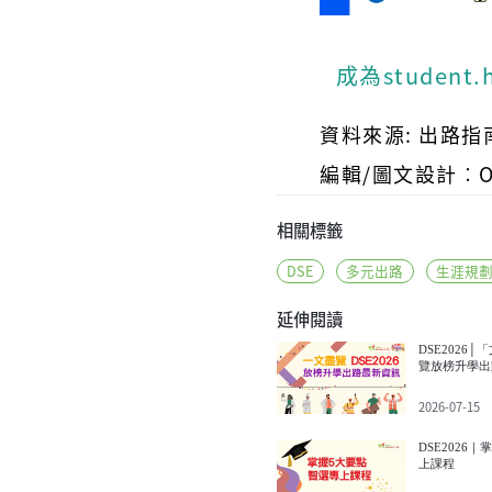
成為studen
資料來源: 出路指南
編輯/圖文設計︰Osc
相關標籤
DSE
多元出路
生涯規
延伸閱讀
DSE2026│「
覽放榜升學出
2026-07-15
DSE2026
上課程