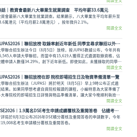
閱讀全文
熱話│教資會最新八大畢業生就業調查 平均年薪33.6萬元
教資會最新八大畢業生就業調查。結果顯示，八大畢業生平均年薪升至
33.6萬港元（平均月薪2.8萬港元），按年微升2.1%。
閱讀全文
JUPAS2026｜聯招放榜 取錄率創近年新低 同學宜尋求聯招以外出路
大學聯合招生辦法今日（8月5日）放榜，按JUPAS數據公布，今年共有
45,545人申請大學聯招，而當中有15,619人獲得正式遴選取錄資格，佔
整體申請人數僅34.29%，創下近年新低。即使如此，未獲錄取的同學也
不用氣餒，還可以多留意聯招以外的選擇呢。
閱讀全文
JUPAS2026｜聯招放榜在即 院校即場招生日及物資準備清單一覽
大學聯合招生辦法（JUPAS）將於明天（8月5日）早上9時公布正式遴
選結果。如果同學想考慮自資院校報讀的課程，小編特意為大家準備了
各大專院校的即場招生日詳情與物品準備清單，讓大家今晚順利執拾行
裝，安心休息。
閱讀全文
DSE2026︱1.9萬名DSE考生申請成績覆核及重閱答卷 佔總考生人數逾三成
考評局於8月3日公布2026年DSE積分覆核及重閱答卷的申請數字，今年
有19,008名考生申請積分覆核及重閱答卷。
閱讀全文