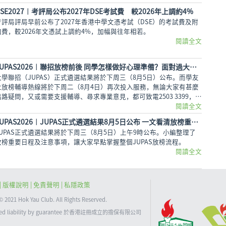
DSE2027︱考評局公布2027年DSE考試費 較2026年上調約4%
考評局評局早前公布了2027年香港中學文憑考試（DSE）的考試費及附
加費，較2026年文憑試上調約4%，加幅與往年相若。
閱讀全文
JUPAS2026︱聯招放榜前後 同學怎樣做好心理準備？面對過大困擾 必須尋求情緒支援
大學聯招（JUPAS）正式遴選結果將於下周三（8月5日）公布。而學友
社放榜輔導熱線將於下周二（8月4日）再次投入服務，無論大家有甚麼
出路疑問，又或需要支援輔導、尋求專業意見，都可致電2503 3399，與
學友社輔導員盡情傾訴！
閱讀全文
JUPAS2026︱JUPAS正式遴選結果8月5日公布 一文看清放榜重要日程及注意事項
JUPAS正式遴選結果將於下周三（8月5日）上午9時公布。小編整理了
放榜重要日程及注意事項，讓大家早點掌握整個JUPAS放榜流程。
閱讀全文
|
版權說明
| 免責聲明 |
私隱政策
 Hok Yau Club. All Rights Reserved.
limited liability by guarantee 於香港註冊成立的擔保有限公司