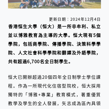
更新日期︰2024年12月4日
​香港恒生大學（恒大）是一所非牟利、私立
並以博雅教育為主導的大學
。恒大現有5個
學院，包括商學院、傳播學院、決策科學學
院、人
文社會科學學院和翻譯及外語學院，
共有超過6,700名全日制學生。
恒大已開辦超過20個四年全日制學士學位課
程。作為一所現
代化住宿型院校，恒大採用
獨特的「博雅+專業」教育模式，著重優質
教學及學生的全人發展，矢志成為區內具領