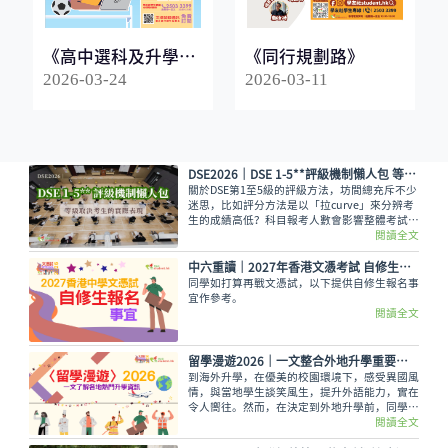
《高中選科及升學指
《同行規劃路》
南2026》
2026-03-24
2026-03-11
DSE2026｜DSE 1-5**評級機制懶人包 等級取決考生的實際表現
關於DSE第1至5級的評級方法，坊間總充斥不少
迷思，比如評分方法是以「拉curve」來分辨考
生的成績高低？科目報考人數會影響整體考試成
績，意即越多人報考的科目，就越容易考取佳
閱讀全文
績？又如，考生越來越多都會對成績造成影響？
香港考試及評核局是採用水平參照成績匯報制
中六重讀│2027年香港文憑考試 自修生報名事宜
度，每一級都有預設的水平。
同學如打算再戰文憑試，以下提供自修生報名事
宜作參考。
閱讀全文
留學漫遊2026｜一文整合外地升學重要情報 留學資訊
到海外升學，在優美的校園環境下，感受異國風
情，與當地學生談笑風生，提升外語能力，實在
令人嚮往。然而，在決定到外地升學前，同學務
必考慮以下各項因素及留學資訊才作出決定，留
閱讀全文
學漫遊為大家整合留學的重要資訊。