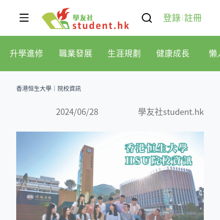
登錄
註冊
升學進修
職業發展
生涯規劃
健康成長
懶
香港恒生大學｜院校資訊
2024/06/28
學友社student.hk