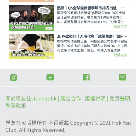
災害管理概念等課題，修訂課程預計最快可於
2028/29 學年起在中四級逐級推行。
熱話｜QS全球最佳留學城市排名出爐 香港維持第17位
國際高等教育評級機構QS最新公布的2027全球
最佳留學城市排名，在全世界150個候選城市
中，香港整體排名維持全球第17位（亞洲區第
8）。
閱讀全文
JUPAS2026｜AI時代與「就業焦慮」如何重塑DSE考生的選科藍圖？
聯招次輪改選截止後，院校陸續公布各學科報名
情況。或許由於今年聯招報名人數增加，不少課
程競爭也隨之加劇。據悉，較多人首三志願
（Band A）申請的課程，為護理、教育、理工
閱讀全文
等科目。這種選科趨勢，可反映著甚麼現象呢？
關於學友社student.hk
| 廣告合作 |
版權說明
| 免責聲明 |
私隱政策
學友社 ©版權所有 不得轉載 Copyright © 2021 Hok Yau
Club. All Rights Reserved.