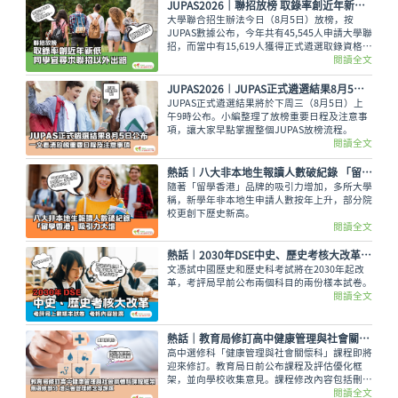
JUPAS2026｜聯招放榜 取錄率創近年新低 同學宜尋求聯招以外出路
大學聯合招生辦法今日（8月5日）放榜，按
JUPAS數據公布，今年共有45,545人申請大學聯
招，而當中有15,619人獲得正式遴選取錄資格，
佔整體申請人數僅34.29%，創下近年新低。即
閱讀全文
使如此，未獲錄取的同學也不用氣餒，還可以多
留意聯招以外的選擇呢。
JUPAS2026︱JUPAS正式遴選結果8月5日公布 一文看清放榜重要日程及注意事項
JUPAS正式遴選結果將於下周三（8月5日）上
午9時公布。小編整理了放榜重要日程及注意事
項，讓大家早點掌握整個JUPAS放榜流程。
閱讀全文
熱話︱八大非本地生報讀人數破紀錄 「留學香港」吸引力大增
隨著「留學香港」品牌的吸引力增加，多所大學
稱，新學年非本地生申請人數按年上升，部分院
校更創下歷史新高。
閱讀全文
熱話︱2030年DSE中史、歷史考核大改革 考評局上載樣本試卷
文憑試中國歷史和歷史科考試將在2030年起改
革，考評局早前公布兩個科目的兩份樣本試卷。
閱讀全文
熱話｜教育局修訂高中健康管理與社會關懷科課程框架 刪選修單元 增災害管理概念等課題
高中選修科「健康管理與社會關懷科」課程即將
迎來修訂。教育局日前公布課程及評估優化框
架，並向學校收集意見。課程修改內容包括刪除
選修單元，刪減基因改造食物等議題，以及增加
閱讀全文