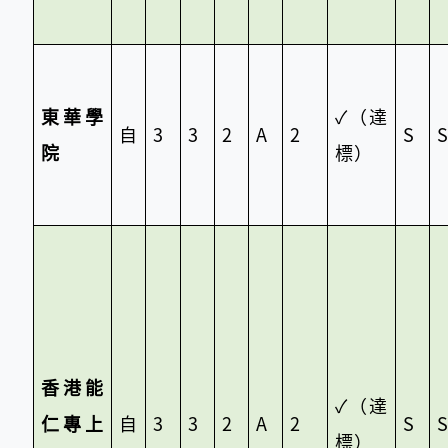
東華學
✓
（達
自
3
3
2
A
2
S
院
標）
香港能
✓
（達
仁專上
自
3
3
2
A
2
S
標）