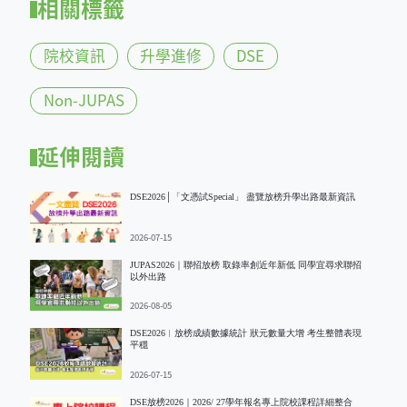
相關標籤
院校資訊
升學進修
DSE
Non-JUPAS
延伸閱讀
DSE2026│「文憑試Special」 盡覽放榜升學出路最新資訊
2026-07-15
JUPAS2026｜聯招放榜 取錄率創近年新低 同學宜尋求聯招
以外出路
2026-08-05
DSE2026︱放榜成績數據統計 狀元數量大增 考生整體表現
平穩
2026-07-15
DSE放榜2026｜2026/ 27學年報名專上院校課程詳細整合