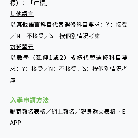
標）：「達標」
其他語言
以
其他語言科目
代替選修科目要求：Y：接受
／
N：不接受
／
S：按個別情況考慮
數延單元
以
數學（延伸1或2）
成績代替選修科目要
求：Y：接受
／
N：不接受
／
S：按個別情況考
慮
入學申請方法
郵寄報名表格／網上報名／親身遞交表格／E-
APP