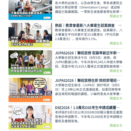
各大學的註冊日，以及由學生會、學系或書院主
辦的大學迎新營（Orientation Camp）或迎新
講座已陸續展開。一眾新生或者都會想在新學年
早些適應新環境，結識到新的同學，迎接豐富精
閱讀全文
彩的大學生活。
熱話│教資會最新八大畢業生就業調查 平均年薪33.6萬元
教資會最新八大畢業生就業調查。結果顯示，八
大畢業生平均年薪升至33.6萬港元（平均月薪
2.8萬港元），按年微升2.1%。
閱讀全文
JUPAS2026｜聯招放榜 取錄率創近年新低 同學宜尋求聯招以外出路
大學聯合招生辦法今日（8月5日）放榜，按
JUPAS數據公布，今年共有45,545人申請大學聯
招，而當中有15,619人獲得正式遴選取錄資格，
佔整體申請人數僅34.29%，創下近年新低。即
閱讀全文
使如此，未獲錄取的同學也不用氣餒，還可以多
留意聯招以外的選擇呢。
JUPAS2026｜聯招放榜在即 院校即場招生日及物資準備清單一覽
大學聯合招生辦法（JUPAS）將於明天（8月5
日）早上9時公布正式遴選結果。如果同學想考
慮自資院校報讀的課程，小編特意為大家準備了
各大專院校的即場招生日詳情與物品準備清單，
閱讀全文
讓大家今晚順利執拾行裝，安心休息。
DSE2026︱1.9萬名DSE考生申請成績覆核及重閱答卷 佔總考生人數逾三成
考評局於8月3日公布2026年DSE積分覆核及重閱
答卷的申請數字，今年有19,008名考生申請積分
覆核及重閱答卷。
閱讀全文