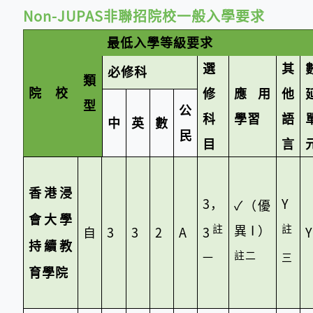
Non-JUPAS非聯招院校一般入學要求
最低入學等級要求
選
其
必修科
類
院 校
修
應用
他
型
公
科
學習
語
中
英
數
民
目
言
香港浸
3，
Y
✓
（優
會大學
註
註
異I）
自
3
3
2
A
3
Y
持續教
註二
一
三
育學院