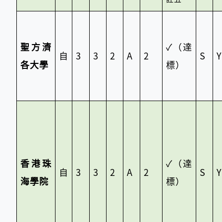
聖方濟
✓
（達
自
3
3
2
A
2
S
Y
各大學
標）
香港珠
✓
（達
自
3
3
2
A
2
S
Y
海學院
標）