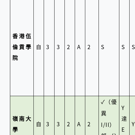
香港伍
倫貢學
自
3
3
2
A
2
S
S
院
✓
（優
Y
異
嶺南大
達
自
3
3
2
A
2
Y
I/II）
學
E