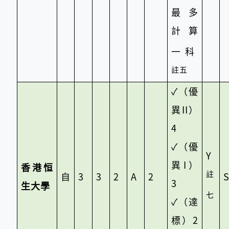
最多
計算
一科
註五
✓
（優
異II）
4
✓
（優
Y
異I）
香港恒
註
自
3
3
2
A
2
3
生大學
七
✓
（達
標）2