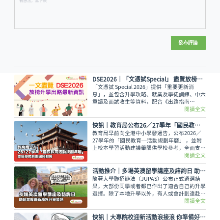
發布評論
DSE2026│「文憑試Special」 盡覽放榜升學出路最新資訊
「文憑試 Special 2026」提供「重要更新消
息」，並包含升學攻略、就業及學徒訓練、中六
重讀及面試收生等資料，配合《出路指南
2026》讓讀者線上線下接收最全面的放榜動
閱讀全文
向！
快訊｜教育局公布26／27學年「國民教育活動規劃年曆」 支援學校規劃國民教育
教育局早前向全港中小學發通告，公布2026／
27學年的「國民教育─活動規劃年曆」 ，並附
上校本學習活動建議舉隅供學校參考，全面支援
學校規劃和推行國民教育。
閱讀全文
活動推介｜多場英澳留學講座及諮詢日 助你掌握最新海外升學資訊
隨著大學聯招辦法（JUPAS）公布正式遴選結
果，大部份同學或者都已作出了適合自己的升學
選擇。除了本地升學以外，有人或會計劃遠赴外
地學習，而在這個8月便有多場英國及澳洲大學
閱讀全文
的升學講座，除了介紹兩地熱門課程，也會簡介
簽證及生活費等重要資訊。
快訊｜大專院校迎新活動浪接浪 你準備好過U Life未呢？