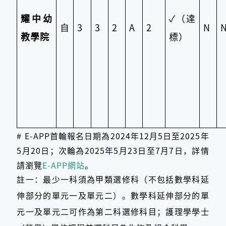
耀中幼
✓
（達
自
3
3
2
A
2
N
教學院
標）
# E-APP首輪報名日期為2024年12月5日至2025年
5月20日；次輪為2025年5月23日至7月7日，詳情
請瀏覽
E-APP網站
。
註一：最少一科須為甲類選修科（不包括數學科延
伸部分的單元一及單元二）。數學科延伸部分的單
元一及單元二可作為第二科選修科目；護理學學士