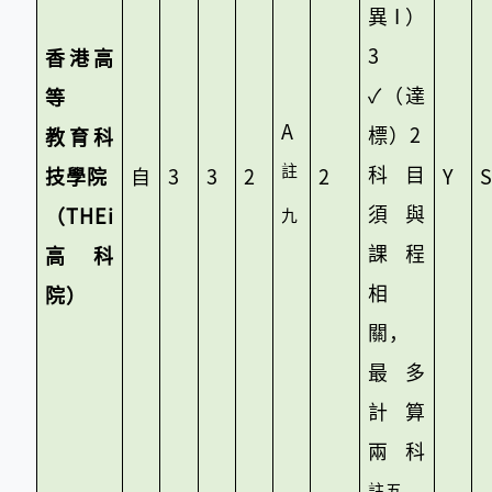
異I）
3
香港高
✓
（達
等
A
標）2
教育科
註
科目
技學院
自
3
3
2
2
Y
須與
（
THEi
九
課程
高科
相
院）
關，
最多
計算
兩科
註五