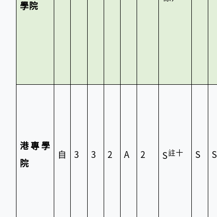
學院
港專學
註十
自
3
3
2
A
2
S
S
院