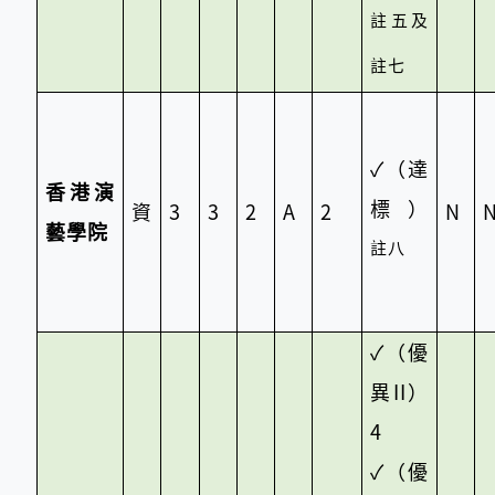
註五及
註七
✓
（達
香港演
標）
資
3
3
2
A
2
N
藝學院
註八
✓
（優
異II）
4
✓
（優