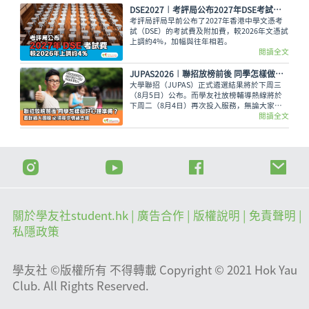
DSE2027︱考評局公布2027年DSE考試費 較2026年上調約4%
考評局評局早前公布了2027年香港中學文憑考
試（DSE）的考試費及附加費，較2026年文憑試
上調約4%，加幅與往年相若。
閱讀全文
JUPAS2026︱聯招放榜前後 同學怎樣做好心理準備？面對過大困擾 必須尋求情緒支援
大學聯招（JUPAS）正式遴選結果將於下周三
（8月5日）公布。而學友社放榜輔導熱線將於
下周二（8月4日）再次投入服務，無論大家有
甚麼出路疑問，又或需要支援輔導、尋求專業意
閱讀全文
見，都可致電2503 3399，與學友社輔導員盡情
傾訴！
關於學友社student.hk
| 廣告合作 |
版權說明
| 免責聲明 |
私隱政策
學友社 ©版權所有 不得轉載 Copyright © 2021 Hok Yau
Club. All Rights Reserved.