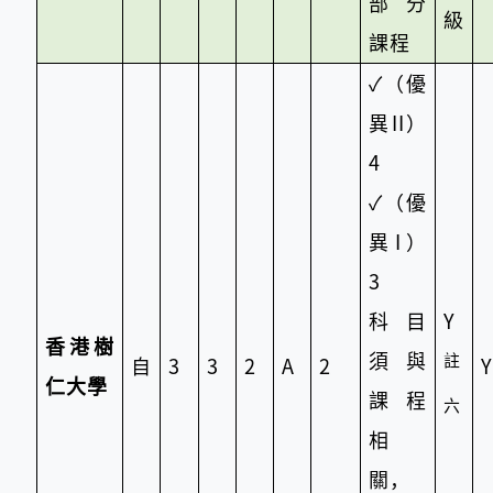
部分
級
課程
✓
（優
異II）
4
✓
（優
異I）
3
科目
Y
香港樹
須與
註
自
3
3
2
A
2
Y
仁大學
課程
六
相
關，