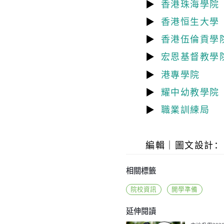
▶
香港珠海學院
▶
香港恒生大學
▶
香港伍倫貢學
▶
宏恩基督教學
▶
港專學院
▶
耀中幼教學院
▶
職業訓練局
編輯│圖文設計：Ka
相關標籤
院校資訊
開學準備
延伸閱讀