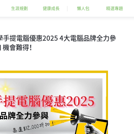
生涯規劃
健康成長
懶人包
精選專題
學手提電腦優惠2025 4大電腦品牌全力參
折扣 機會難得！