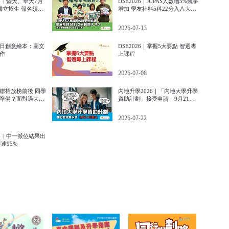
6︱暨大、華大7月
DSE2026｜JUPAS人數增5%競爭
放獨立招生 報名須知
增加 學友社料5科22分入八大較
穩
2026-07-13
日創意繪本：圖文
DSE2026｜掌握5大要點 智選專
作
上課程
2026-07-08
6︱聯招放榜前後 同學
內地升學2026｜「內地大學升學
準備？面對過大困
資助計劃」接受申請 9月21日
情緒支援
截止
2026-07-22
26︱中一派位結果出
達95%