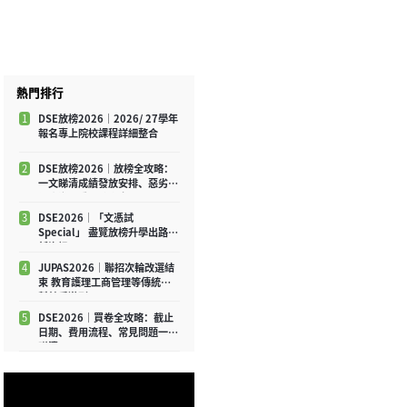
熱門排行
1
DSE放榜2026｜2026/ 27學年
報名專上院校課程詳細整合
2
DSE放榜2026｜放榜全攻略：
一文睇清成績發放安排、惡劣天
氣應變及重要注意事項
3
DSE2026│「文憑試
Special」 盡覽放榜升學出路最
新資訊
4
JUPAS2026｜聯招次輪改選結
束 教育護理工商管理等傳統學
科競爭激烈
5
DSE2026｜買卷全攻略：截止
日期、費用流程、常見問題一文
睇清