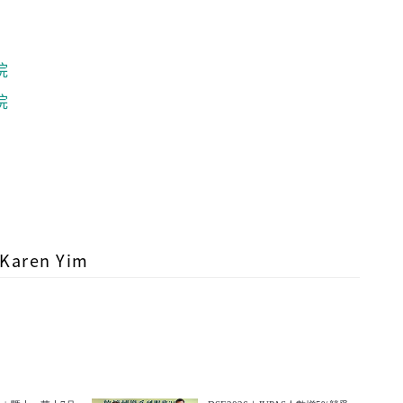
院
院
ren Yim