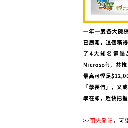
一年一度各大院校
已展開，這個稱得
了4大知名電腦品
Microsoft
最高可慳足$12
「學長們」，又或
學在即，趕快把握
>>
預先登記
，可