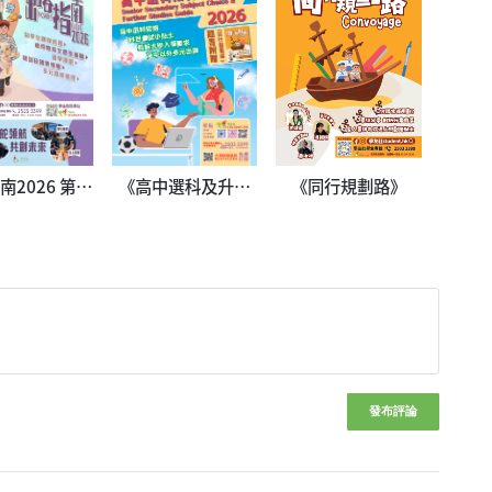
南2026 第二
《高中選科及升學
《同行規劃路》
冊
指南2026》
發布評論