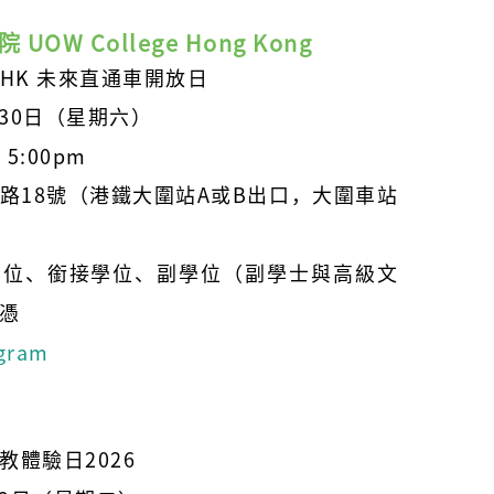
UOW College Hong Kong
HK 未來直通車開放日
月30日（星期六）
 5:00pm
路18號（港鐵大圍站A或B出口，大圍車站
學位、銜接學位、副學位（副學士與高級文
憑
agram
教體驗日2026