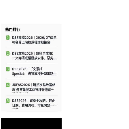
熱門排行
1
DSE放榜2026｜2026/ 27學年
報名專上院校課程詳細整合
2
DSE放榜2026｜放榜全攻略：
一文睇清成績發放安排、惡劣天
氣應變及重要注意事項
3
DSE2026│「文憑試
Special」 盡覽放榜升學出路最
新資訊
4
JUPAS2026｜聯招次輪改選結
束 教育護理工商管理等傳統學
科競爭激烈
5
DSE2026｜買卷全攻略：截止
日期、費用流程、常見問題一文
睇清