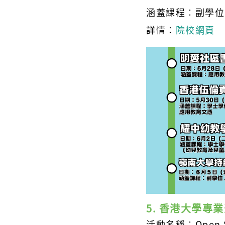
涵蓋課程
︰副學位
詳情
︰
院校網頁
5. 香港大學專
活動名稱︰Open S