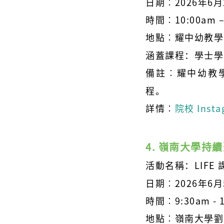
日期︰2026年6
時間︰10:00am –
地點︰耀中幼教學
涵蓋課程：學士學
備註
︰
耀中幼教
程。
詳情
︰
院校 Insta
4. 嶺南大學持
活動名稱：LIFE 
日期
︰
2026年6
時間
︰9:30am - 
地點
︰
嶺南大學劉