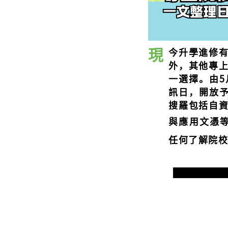
現
今升學進修
外，其他專
一
選擇。由
訊日，
開放
搜羅包括自
與應用文憑等
任何了解院