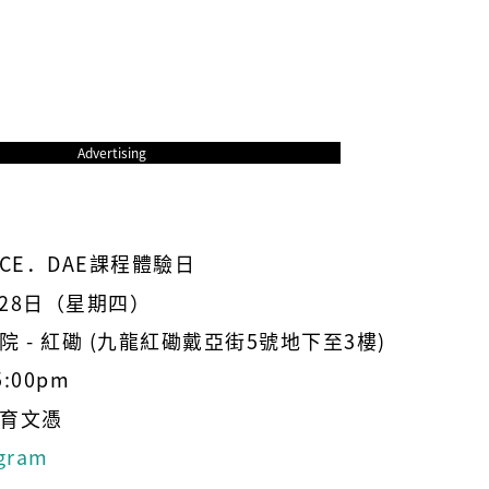
Advertising
CE．DAE課程體驗日
月28日（星期四）
 - 紅磡 (九龍紅磡戴亞街5號地下至3樓)
5:00pm
育文憑
gram