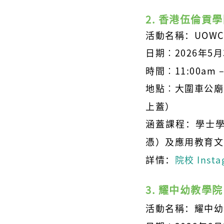
2. 香港伍倫貢學院 
活動名稱：UOWC
日期︰2026年5
時間
︰11:00am –
地點︰大圍車公廟
上蓋）
涵蓋
課程：學士
憑）及應用教育文
詳情：
院校 Inst
3. 耀中幼教學院
活動名稱：耀中幼