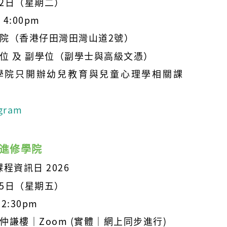
月2日（星期二）
 4:00pm
院（香港仔田灣田灣山道2號）
位 及 副學位（副學士與高級文憑）
學院只開辦幼兒教育與兒童心理學相關課
gram
續進修學院
課程資訊日 2026
月5日（星期五）
12:30pm
仲謙樓
｜
Zoom (實體｜網上同步進行)