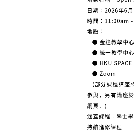
日期︰2026年6
時間︰11:00am -
地點︰
● 金鐘教學中心
● 統一教學中心
●
HKU SPACE 
● Zoom
(部分課程講座將
參與，另有講座於
網頁。
)
涵蓋課程︰學士學
持續進修課程