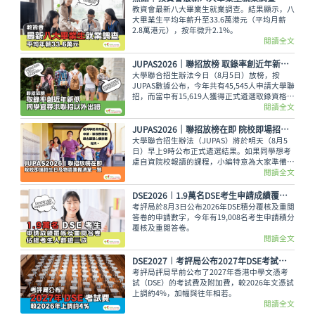
教資會最新八大畢業生就業調查。結果顯示，八
大畢業生平均年薪升至33.6萬港元（平均月薪
2.8萬港元），按年微升2.1%。
閱讀全文
JUPAS2026｜聯招放榜 取錄率創近年新低 同學宜尋求聯招以外出路
大學聯合招生辦法今日（8月5日）放榜，按
JUPAS數據公布，今年共有45,545人申請大學聯
招，而當中有15,619人獲得正式遴選取錄資格，
佔整體申請人數僅34.29%，創下近年新低。即
閱讀全文
使如此，未獲錄取的同學也不用氣餒，還可以多
留意聯招以外的選擇呢。
JUPAS2026｜聯招放榜在即 院校即場招生日及物資準備清單一覽
大學聯合招生辦法（JUPAS）將於明天（8月5
日）早上9時公布正式遴選結果。如果同學想考
慮自資院校報讀的課程，小編特意為大家準備了
各大專院校的即場招生日詳情與物品準備清單，
閱讀全文
讓大家今晚順利執拾行裝，安心休息。
DSE2026︱1.9萬名DSE考生申請成績覆核及重閱答卷 佔總考生人數逾三成
考評局於8月3日公布2026年DSE積分覆核及重閱
答卷的申請數字，今年有19,008名考生申請積分
覆核及重閱答卷。
閱讀全文
DSE2027︱考評局公布2027年DSE考試費 較2026年上調約4%
考評局評局早前公布了2027年香港中學文憑考
試（DSE）的考試費及附加費，較2026年文憑試
上調約4%，加幅與往年相若。
閱讀全文