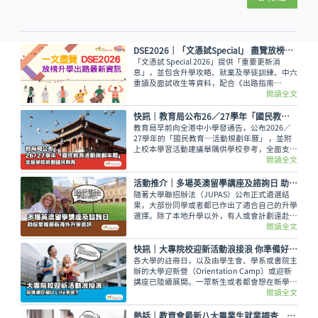
DSE2026│「文憑試Special」 盡覽放榜升學出路最新資訊
「文憑試 Special 2026」提供「重要更新消
息」，並包含升學攻略、就業及學徒訓練、中六
重讀及面試收生等資料，配合《出路指南
2026》讓讀者線上線下接收最全面的放榜動
閱讀全文
向！
快訊｜教育局公布26／27學年「國民教育活動規劃年曆」 支援學校規劃國民教育
教育局早前向全港中小學發通告，公布2026／
27學年的「國民教育─活動規劃年曆」 ，並附
上校本學習活動建議舉隅供學校參考，全面支援
學校規劃和推行國民教育。
閱讀全文
活動推介｜多場英澳留學講座及諮詢日 助你掌握最新海外升學資訊
隨著大學聯招辦法（JUPAS）公布正式遴選結
果，大部份同學或者都已作出了適合自己的升學
選擇。除了本地升學以外，有人或會計劃遠赴外
地學習，而在這個8月便有多場英國及澳洲大學
閱讀全文
的升學講座，除了介紹兩地熱門課程，也會簡介
簽證及生活費等重要資訊。
快訊｜大專院校迎新活動浪接浪 你準備好過U Life未呢？
各大學的註冊日，以及由學生會、學系或書院主
辦的大學迎新營（Orientation Camp）或迎新
講座已陸續展開。一眾新生或者都會想在新學年
早些適應新環境，結識到新的同學，迎接豐富精
閱讀全文
彩的大學生活。
熱話│教資會最新八大畢業生就業調查 平均年薪33.6萬元