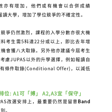
人數亦有增加，他們或有機會以
合併成績
)報讀大學，
增加了學位競爭的不確定性。
的競爭仍然激烈，課程的入學分數亦很大機
料考生需5科達22分或以上，即比去年增
大機會獲八大取錄。另外他亦建議今屆考生
考慮JUPAS以外的升學選擇，例如報讀自
件取錄(Conditional Offer)，以減低
 A 排位: A1可「搏」 A2,A3宜「保守」
PAS改選安排上，
最重要仍然是留意
Band
組別。