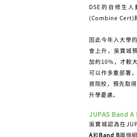
DSE的自修生
(
Combine Cert
因此今年入大學
會上升，
吳寶城預
加約10%，才較
可以作多重部署，
資院校，預先取得有條
升學憂慮。
JUPAS Band
吳寶城認為
在JU
A
和
Band B
兩個