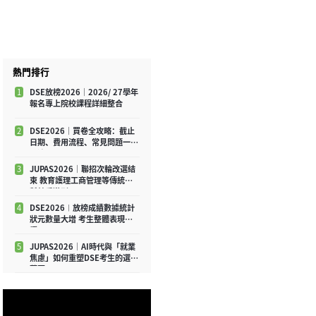
熱門排行
1
DSE放榜2026｜2026/ 27學年
報名專上院校課程詳細整合
2
DSE2026｜買卷全攻略：截止
日期、費用流程、常見問題一文
睇清
3
JUPAS2026｜聯招次輪改選結
束 教育護理工商管理等傳統學
科競爭激烈
4
DSE2026︱放榜成績數據統計
狀元數量大增 考生整體表現平
穩
5
JUPAS2026｜AI時代與「就業
焦慮」如何重塑DSE考生的選科
藍圖？