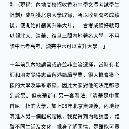
劃（現稱：內地高校招收香港中學文憑考試學生
計劃）成功獲北京大學取錄，所以收到會考成績
後，便開始計劃其升學大計，「會考成績好就可
以報北大、清華、復旦三間內地著名大學，不用
讀中七考高考，讀完中六可以直升大學。」
十年前到內地讀書或許並非主流選擇，當時有老
師和朋友覺得志華留港繼續學業，很大機會獲心
儀的大學及學系取錄，因此大家對他的決定都感
到詫異。但志華卻有另一套看法:「清華是中國
首屈一指的大學，加上08年北京奧運後，內地經
濟進入另一個起飛階段，我覺得到內地讀書，體
驗不同生活及文化，親身了解國情，是難能可貴