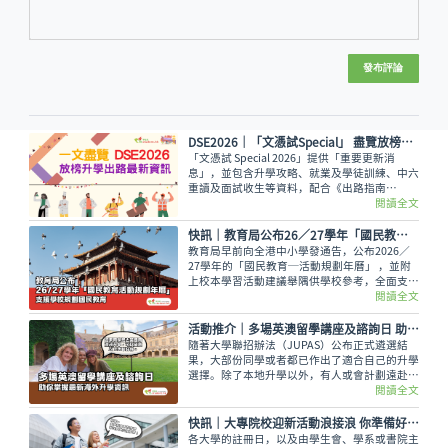
發布評論
DSE2026│「文憑試Special」 盡覽放榜升學出路最新資訊
「文憑試 Special 2026」提供「重要更新消
息」，並包含升學攻略、就業及學徒訓練、中六
重讀及面試收生等資料，配合《出路指南
2026》讓讀者線上線下接收最全面的放榜動
閱讀全文
向！
快訊｜教育局公布26／27學年「國民教育活動規劃年曆」 支援學校規劃國民教育
教育局早前向全港中小學發通告，公布2026／
27學年的「國民教育─活動規劃年曆」 ，並附
上校本學習活動建議舉隅供學校參考，全面支援
學校規劃和推行國民教育。
閱讀全文
活動推介｜多場英澳留學講座及諮詢日 助你掌握最新海外升學資訊
隨著大學聯招辦法（JUPAS）公布正式遴選結
果，大部份同學或者都已作出了適合自己的升學
選擇。除了本地升學以外，有人或會計劃遠赴外
地學習，而在這個8月便有多場英國及澳洲大學
閱讀全文
的升學講座，除了介紹兩地熱門課程，也會簡介
簽證及生活費等重要資訊。
快訊｜大專院校迎新活動浪接浪 你準備好過U Life未呢？
各大學的註冊日，以及由學生會、學系或書院主