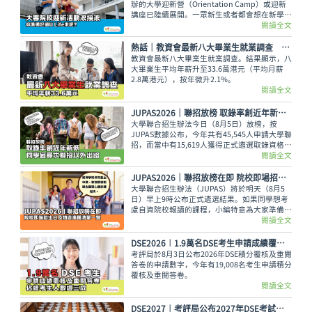
辦的大學迎新營（Orientation Camp）或迎新
講座已陸續展開。一眾新生或者都會想在新學年
早些適應新環境，結識到新的同學，迎接豐富精
閱讀全文
彩的大學生活。
熱話│教資會最新八大畢業生就業調查 平均年薪33.6萬元
教資會最新八大畢業生就業調查。結果顯示，八
大畢業生平均年薪升至33.6萬港元（平均月薪
2.8萬港元），按年微升2.1%。
閱讀全文
JUPAS2026｜聯招放榜 取錄率創近年新低 同學宜尋求聯招以外出路
大學聯合招生辦法今日（8月5日）放榜，按
JUPAS數據公布，今年共有45,545人申請大學聯
招，而當中有15,619人獲得正式遴選取錄資格，
佔整體申請人數僅34.29%，創下近年新低。即
閱讀全文
使如此，未獲錄取的同學也不用氣餒，還可以多
留意聯招以外的選擇呢。
JUPAS2026｜聯招放榜在即 院校即場招生日及物資準備清單一覽
大學聯合招生辦法（JUPAS）將於明天（8月5
日）早上9時公布正式遴選結果。如果同學想考
慮自資院校報讀的課程，小編特意為大家準備了
各大專院校的即場招生日詳情與物品準備清單，
閱讀全文
讓大家今晚順利執拾行裝，安心休息。
DSE2026︱1.9萬名DSE考生申請成績覆核及重閱答卷 佔總考生人數逾三成
考評局於8月3日公布2026年DSE積分覆核及重閱
答卷的申請數字，今年有19,008名考生申請積分
覆核及重閱答卷。
閱讀全文
DSE2027︱考評局公布2027年DSE考試費 較2026年上調約4%