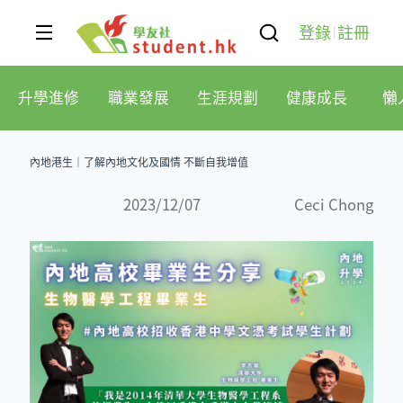
登錄
註冊
升學進修
職業發展
生涯規劃
健康成長
懶
內地港生│了解內地文化及國情 不斷自我增值
2023/12/07
Ceci Chong