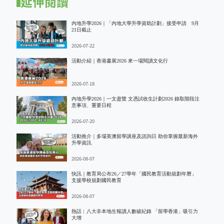
延伸閱讀
內地升學2026｜「內地大學升學資助計劃」接受申請 9月
21日截止
2026-07-22
活動介紹｜香港書展2026 來一場閱讀文化行
2026-07-18
內地升學2026｜一文盡覽 文憑試收生計劃2026 錄取階段注
意事項、重要日程
2026-07-20
活動推介｜多場英澳留學講座及諮詢日 助你掌握最新海外
升學資訊
2026-08-07
快訊｜教育局公布26／27學年「國民教育活動規劃年曆」
支援學校規劃國民教育
2026-08-07
熱話︱八大非本地生報讀人數破紀錄 「留學香港」吸引力
大增