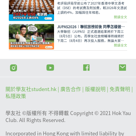
考評局評局早前公布了2027年香港中學文憑考
試（DSE）的考試費及附加費，較2026年文憑試
上調約4%，加幅與往年相若。
閱讀全文
JUPAS2026︱聯招放榜前後 同學怎樣做好心理準備？面對過大困擾 必須尋求情緒支援
大學聯招（JUPAS）正式遴選結果將於下周三
（8月5日）公布。而學友社放榜輔導熱線將於
下周二（8月4日）再次投入服務，無論大家有
甚麼出路疑問，又或需要支援輔導、尋求專業意
閱讀全文
見，都可致電2503 3399，與學友社輔導員盡情
傾訴！
關於學友社student.hk
| 廣告合作 |
版權說明
| 免責聲明 |
私隱政策
學友社 ©版權所有 不得轉載 Copyright © 2021 Hok Yau
Club. All Rights Reserved.
Incorporated in Hong Kong with limited liability by